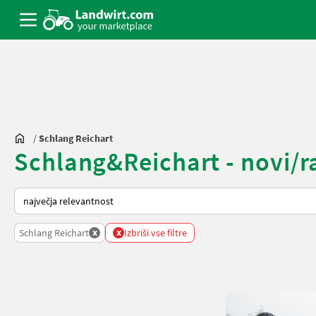
/
Schlang Reichart
Schlang&Reichart - novi/ra
Tako je razvrščeno na Landwirt.com
x
x
Schlang Reichart
Izbriši vse filtre