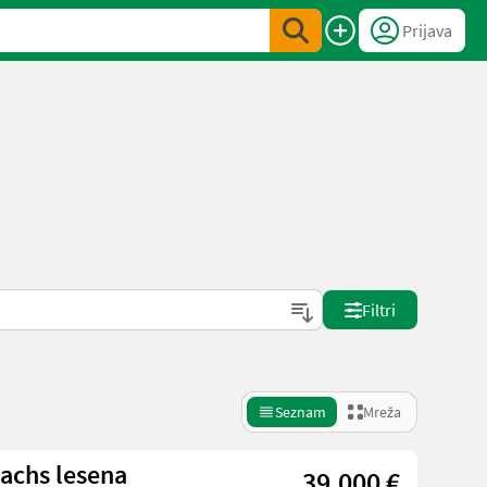
Prijava
Filtri
Seznam
Mreža
achs lesena
39.000 €