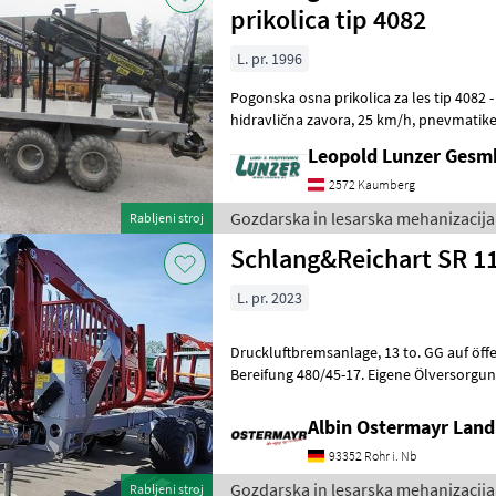
prikolica tip 4082
L. pr. 1996
Pogonska osna prikolica za les tip 4082 - s prik
hidravlična zavora, 25 km/h, pnevmatike 400/60x15, 5; Okvir raztegljiv,
2-kolesni pogon v pestu, 6 pa
Leopold Lunzer Ges
2572 Kaumberg
Gozdarska in lesarska mehanizacija
Rabljeni stroj
Schlang&Reichart SR 11
L. pr. 2023
Druckluftbremsanlage, 13 to. GG auf öffentlichen Straßen, 25 km/h.
Bereifung 480/45-17. Eigene Ölversorgung. Ladekaran 4282, Reichw
7, 96 mtr. Hubmoment netto 4
Albin Ostermayr Land
93352 Rohr i. Nb
Gozdarska in lesarska mehanizacija
Rabljeni stroj