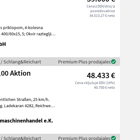
Cena z DDV/stroj iz
posredovalnice
34.513,27 € neto
lopom, 4-kolesna
mbH
 / Schlang&Reichart
Premium Plus prodajalec
00 Aktion
48.433 €
Cena vključuje DDV (19%)
40.700 € neto
eite
maschinenhandel e.K.
 / Schlang&Reichart
Premium Plus prodajalec