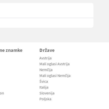
vne znamke
Države
Avstrija
Mali oglasi Avstrija
Nemčija
Mali oglasi Nemčija
Švica
Italija
son
Slovenija
Poljska