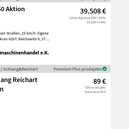
0 Aktion
39.508 €
Cena vključuje DDV (19%)
33.200 € neto
, 25 km/h. Eigene
maschinenhandel e.K.
 / Schlang&Reichart
Premium Plus prodajalec
lang Reichart
89 €
n
DDV ni terjalen
Stara cena 99 €