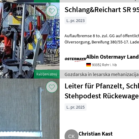
Schlang&Reichart SR 95
L. pr. 2023
Auflaufbremse 8 to. zul. GG auf öffentlichen Straßen
Ölversorgung, Bereifung 380/55-17. Ladekran 4267, Reichweite 6, 37
mtr. Lastmoment netto 40, 5
Albin Ostermayr Land
93352 Rohr i. Nb
Gozdarska in lesarska mehanizacija
Rabljeni stroj
Leiter für Pfanzelt, Sch
Stehpodest Rückewage
L. pr. 2025
Christian Kast