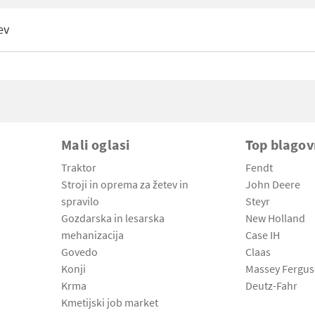
ev
Mali oglasi
Top blago
Traktor
Fendt
Stroji in oprema za žetev in
John Deere
spravilo
Steyr
Gozdarska in lesarska
New Holland
mehanizacija
Case IH
Govedo
Claas
Konji
Massey Fergu
Krma
Deutz-Fahr
Kmetijski job market