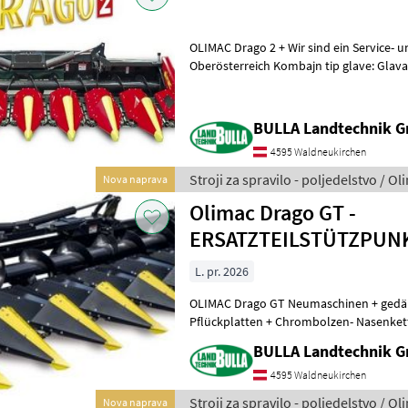
OLIMAC Drago 2 + Wir sind ein Service- u
Oberösterreich Kombajn tip glave: Glava
drobilnik Stroji za spravilo - pol
BULLA Landtechnik G
4595 Waldneukirchen
Stroji za spravilo - poljedelstvo / Ol
Nova naprava
Olimac Drago GT -
ERSATZTEILSTÜTZPUN
L. pr. 2026
OLIMAC Drago GT Neumaschinen + gedäm
Pflückplatten + Chrombolzen- Nasenket
Pflückschienen + je nach Antrieb mit Öl
BULLA Landtechnik 
4595 Waldneukirchen
Stroji za spravilo - poljedelstvo / Ol
Nova naprava