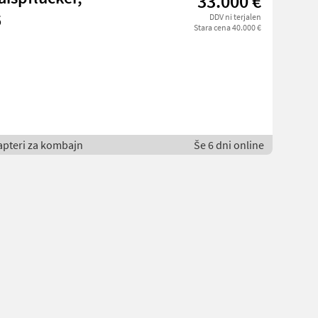
33.000 €
5
DDV ni terjalen
Stara cena 40.000 €
Adapteri za kombajn
Še 6 dni online