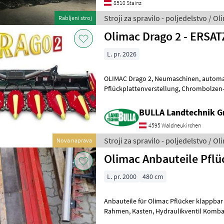
8510 Stainz
Stroji za spravilo - poljedelstvo / Ol
Rabljeni stroj
Olimac Drago 2 - ERS
L. pr. 2026
OLIMAC Drago 2, Neumaschinen, automatische
Pflückplattenverstellung, Chrombolzen- Nasenketten, gehärtete
Pflückschienen, Anbaurahmen un
BULLA Landtechnik 
4595 Waldneukirchen
Stroji za spravilo - poljedelstvo / Ol
Nova naprava
Olimac Anbauteile Pflü
L. pr. 2000
480 cm
Anbauteile für Olimac Pflücker klappbar
Rahmen, Kasten, Hydraulikventil Kombajn tip glave: Glava za koruzo,
Hidravlično zložljivo, Horizontal