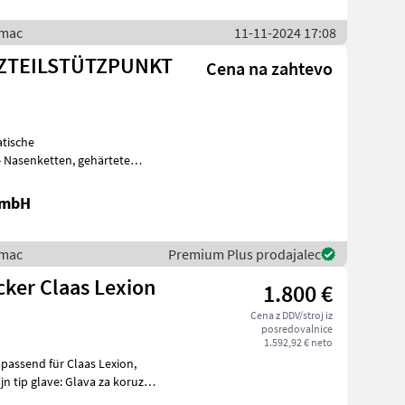
imac
11-11-2024 17:08
ATZTEILSTÜTZPUNKT
Cena na zahtevo
d Antriebsteile tauschbar auf
GmbH
imac
Premium Plus prodajalec
cker Claas Lexion
1.800 €
Cena z DDV/stroj iz
posredovalnice
1.592,92 € neto
 passend für Claas Lexion,