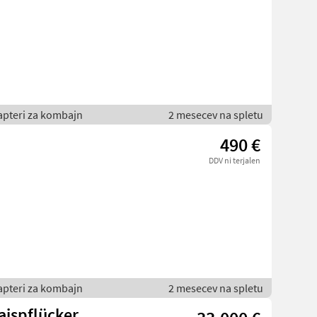
Adapteri za kombajn
2 mesecev na spletu
490 €
DDV ni terjalen
Adapteri za kombajn
2 mesecev na spletu
ispflücker,