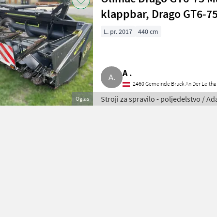
klappbar, Drago GT6-7
L. pr. 2017
440 cm
A .
2460 Gemeinde Bruck An Der Leitha
Stroji za spravilo - poljedelstvo / 
Oglas