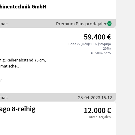
hinentechnik GmbH
imac
Premium Plus prodajalec
59.400 €
Cena vključuje DDV (stopnja
20%)
49.500 € neto
75 cm,
Autokontur B
r
imac
25-04-2023 15:12
ago 8-reihig
12.000 €
DDV ni terjalen