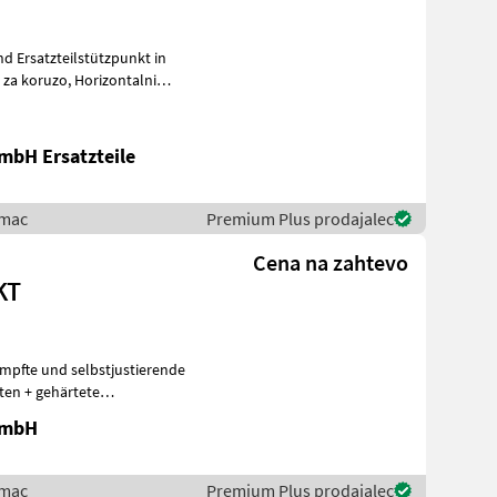
nd Ersatzteilstützpunkt in
 za koruzo, Horizontalni
mbH Ersatzteile
imac
Premium Plus prodajalec
Cena na zahtevo
KT
pfte und selbstjustierende
ten + gehärtete
bad od
GmbH
imac
Premium Plus prodajalec