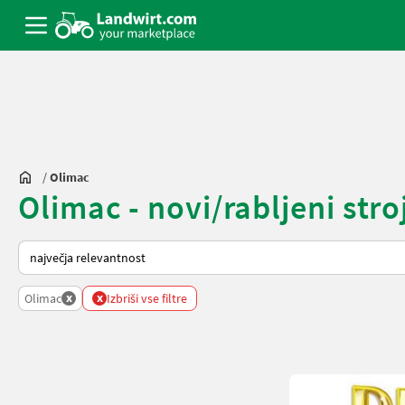
/
Olimac
Olimac - novi/rabljeni stro
Tako je razvrščeno na Landwirt.com
x
x
Olimac
Izbriši vse filtre