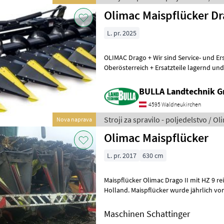
Olimac Maispflücker D
L. pr. 2025
OLIMAC Drago + Wir sind Service- und Ers
Oberösterreich + Ersatzteile lagernd un
der Teile auch außerhalb der Ges
BULLA Landtechnik G
4595 Waldneukirchen
Stroji za spravilo - poljedelstvo / Ol
Nova naprava
Olimac Maispflücker
L. pr. 2017
630 cm
Maispflücker Olimac Drago II mit HZ 9 reihig, derzeit angebaut
Holland. Maispflücker wurde jährlich von
nach kommenden Pflichtse
Maschinen Schattinger