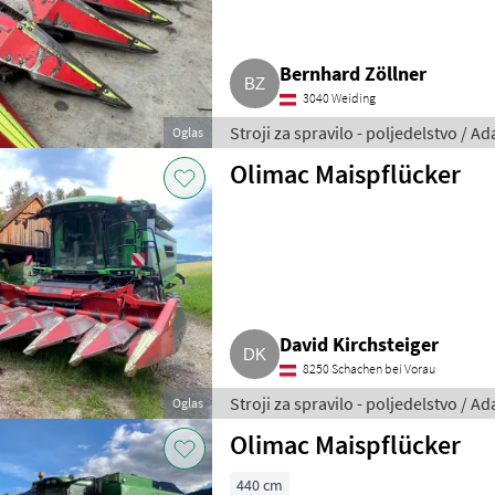
Bernhard Zöllner
3040 Weiding
Stroji za spravilo - poljedelstvo / 
Oglas
Olimac Maispflücker
David Kirchsteiger
8250 Schachen bei Vorau
Stroji za spravilo - poljedelstvo / 
Oglas
Olimac Maispflücker
440 cm