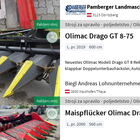
Pamberger Landmasc
3123 Obritzberg
Stroji za spravilo - poljedelstvo / Ol
Rabljeni stroj
Olimac Drago GT 8-75
L. pr. 2019
600 cm
Neuestes Ollimac Modell Drago GT 8 Reihig, Reihenabstand 
klappbar Doppelunterbauhäcksler, Automatische
Pflückplattenverstellung Ölbadantrieb 
Biegl Andreas Lohnunternehme
3830 Waidhofen/Thaya
Stroji za spravilo - poljedelstvo / Ol
Rabljeni stroj
Maispflücker Olimac Dr
L. pr. 2000
560 cm