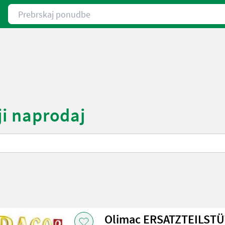
Prebrskaj ponudbe
ji naprodaj
Olimac ERSATZTEILST