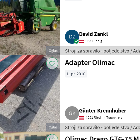
David Zankl
9631 Jenig
Stroji za spravilo - poljedelstvo / 
Oglas
Adapter Olimac
L. pr. 2010
Günter Krennhuber
4551 Ried im Traunkreis
Stroji za spravilo - poljedelstvo / 
Oglas
Olimac Drago GT6-75 Ma