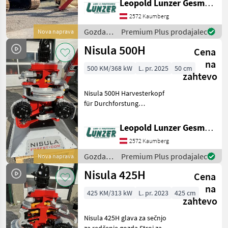
Leopold Lunzer GesmbH
širino 2, 6 m s 600 mm
2572 Kaumberg
trikotnimi talnimi ploščami,
2, 7 m lopato,
Gozdarska
Premium Plus prodajalec
Nova naprava
in
Nisula 500H
Cena
lesarska
mehanizacija
na
500 KM/368 kW
L. pr. 2025
50 cm
/ Nisula
zahtevo
Nisula 500H Harvesterkopf
für Durchforstung
Lagermaschine Einfacher
Schnitt bis 500mm
Leopold Lunzer GesmbH
sauberes Entasten bis
2572 Kaumberg
430mm Messer 5+1
Gewicht:640kg Öl-Bedarf:
Gozdarska
Premium Plus prodajalec
Nova naprava
140-180 L
in
Nisula 425H
Cena
lesarska
mehanizacija
na
425 KM/313 kW
L. pr. 2023
425 cm
/ Nisula
zahtevo
Nisula 425H glava za sečnjo