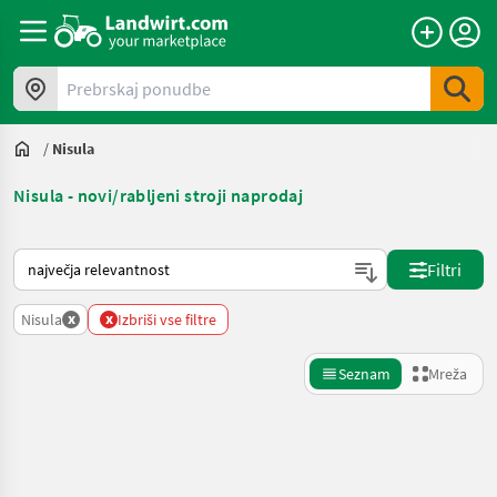
Prebrskaj ponudbe
/
Nisula
Nisula - novi/rabljeni stroji naprodaj
Tako je razvrščeno na Landwirt.com
Filtri
x
x
Nisula
Izbriši vse filtre
Seznam
Mreža
Natančnejše