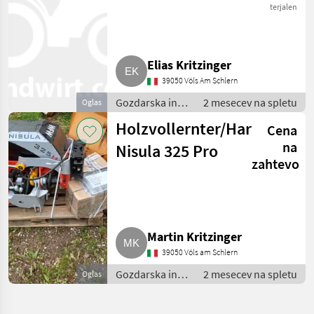
325 NEU
podiranje
terjalen
Elias Kritzinger
39050 Völs Am Schlern
Gozdarska in
2 mesecev na spletu
Oglas
lesarska
Holzvollernter/Harvester
Cena
mehanizacija /
Škarje za
na
Nisula 325 Pro
drevesa/grabeli
zahtevo
za podiranje
Martin Kritzinger
39050 Völs am Schlern
Gozdarska in
2 mesecev na spletu
Oglas
lesarska
mehanizacija /