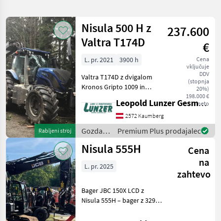
iskanje
Nisula 500 H z
237.600
Kategorija
Država
Filtri
1
Valtra T174D
€
L. pr. 2021
3900 h
Cena
Prikaži 7
TRENUTNA
Ponastavi
vključuje
POT
rezultatov
DDV
Valtra T174D z dvigalom
(stopnja
Nisula
Kronos Gripto 1009 in
20%)
sekačico Nisula 500 H -
198.000 €
Leopold Lunzer GesmbH
neto
IZBERITE
Valtra T174 D – leto
KATEGORIJO
izdelave 2021, B-Std. 3900
2572 Kaumberg
štirikolesni pogon, AKH 38
Gozdarska
Premium Plus prodajalec
Rabljeni stroj
Gozdarska tehnika
7
mm sornik A11 avtoma
in
Nisula 555H
Cena
lesarska
MARKETPLACE
mehanizacija
na
L. pr. 2025
/ Nisula
zahtevo
Ponudbe
Mali
Marketplace
trgovcev
oglasi
Bager JBC 150X LCD z
Nisula 555H – bager z 329
urami – oprema: Podvozje z
dolžino pogona 3590 mm in