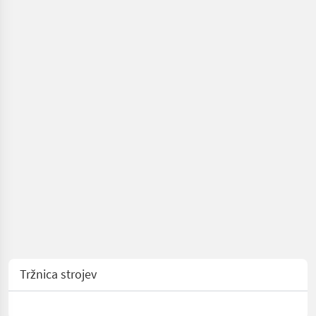
Škarje za
drevesa/grabeli
za podiranje
Tržnica strojev