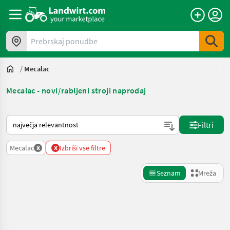
Prebrskaj ponudbe
/
Mecalac
Mecalac - novi/rabljeni stroji naprodaj
Tako je razvrščeno na Landwirt.com
Filtri
x
x
Mecalac
Izbriši vse filtre
Seznam
Mreža
Natančnejše