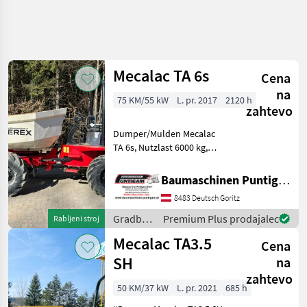
Mecalac TA 6s
Cena
na
75 KM/55 kW
L. pr. 2017
2120 h
zahtevo
Dumper/Mulden Mecalac
TA 6s, Nutzlast 6000 kg,
Durchfahrtsbreite 230 cm,
Eigengewicht: 4200kg.
Baumaschinen Puntigam GmbH
Referenznummer: 3813
8483 Deutsch Goritz
Baumaschinen Puntigam
GmbH Unser Spezialgebie
Gradbeni
Premium Plus prodajalec
Rabljeni stroj
stroji /
Mecalac TA3.5
Cena
Mecalac
SH
na
zahtevo
50 KM/37 kW
L. pr. 2021
685 h