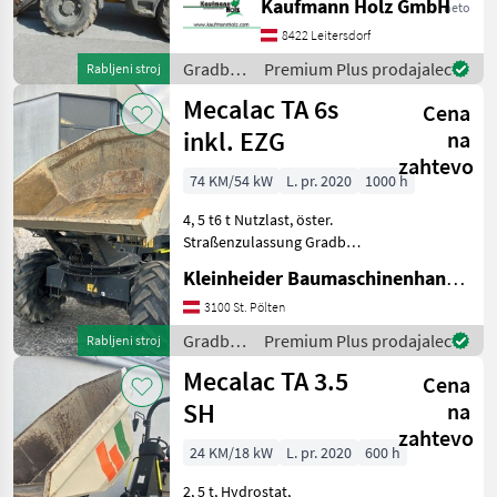
Kaufmann Holz GmbH
neto
5.050 KG 2 Stufen Hydrostat
20 km/h 46 KW John Deere
8422 Leitersdorf
Motor nur 248cm Bauh
Gradbeni
Premium Plus prodajalec
Rabljeni stroj
stroji /
Mecalac TA 6s
Cena
Mecalac
inkl. EZG
na
zahtevo
74 KM/54 kW
L. pr. 2020
1000 h
4, 5 t6 t Nutzlast, öster.
Straßenzulassung Gradbeni
stroji Gradbeni prekucnik
Kleinheider Baumaschinenhandel GmbH.
3100 St. Pölten
Gradbeni
Premium Plus prodajalec
Rabljeni stroj
stroji /
Mecalac TA 3.5
Cena
Mecalac
SH
na
zahtevo
24 KM/18 kW
L. pr. 2020
600 h
2, 5 t, Hydrostat,