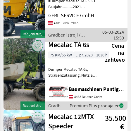
#Dumper Mecalac TA3.5 SH
Baujahr.............2021
S/N.................SLBDRDK0EM5TH9565
GERL SERVICE GmbH
Stundenzähler.......658
4101 Feldkirchen
Motor...............36, 5 kW, 3 Zyl.
Kubota Gewic
05-03-2024
Rabljeni stroj
Gradbeni stroji /
15:59
Mecalac
Mecalac TA 6s
Cena
na
75 KM/55 kW
L. pr. 2020
1030 h
zahtevo
Dumper Mecalac TA 6s,
Straßenzulassung, Nutzlast
6000 kg, Durchfahrtsbreite
230 cm, Betriebsgewicht
Baumaschinen Puntigam GmbH
4410 kg, Referenznummer
8483 Deutsch Goritz
3620 Baumaschinen
Puntigam GmbH Unser
Gradbeni
Premium Plus prodajalec
Rabljeni stroj
stroji /
Mecalac 12MTX
35.500
Mecalac
Speeder
€