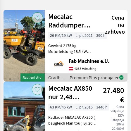
iskanje
Mecalac
Cena
Kategorija
Država
Filtri
1
Raddumper
na
zahtevo
TA2SEH Hoch
26 KM/19 kW
L. pr. 2021
390 h
Prikaži 26
TRENUTNA
Ponastavi
und
POT
rezultatov
Gewicht 2175 kg
Drehkippversion
Mecalac
Motorleistung 18.5 kW
(25hp) Mulden-Typ Dreh
Fab Machines e.U.
IZBERITE
und Hochkipp / Swivel
KATEGORIJO
Elevation Nutzlast 2000 kg
4063 Hörsching
(4410 lb) Maximal
Gradbeni
Premium Plus prodajalec
Rabljeni stroj
Gradbena tehnika
26
Muldenkapazität (Gehäuft)
stroji /
Mecalac AX850
1.2
27.480
Mecalac
MARKETPLACE
nur 2,48
€
Bauhöhe! (
Ponudbe
Mali
Marketplace
63 KM/46 kW
L. pr. 2015
3440 h
Cena
trgovcev
oglasi
vključuje
Manitou )
DDV
Radlader MECALAC AX850 (
(stopnja
baugleich Manitou ) Bj. 2015
20%)
lt. Zähler 3.440 Stunden
22.900 €