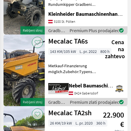
Rundumkipper Gradbeni
stroji Gradbeni prekucnik
Kleinheider Baumaschinenhandel GmbH.
3100 St. Pölten
Gradbeni
Premium Plus prodajalec
Rabljeni stroj
stroji /
Mecalac TA6s
Cena
Mecalac
na
143 KM/105 kW
L. pr. 2022
800 h
zahtevo
Mietkauf-Finanzierung
möglich.Zubehör:Typenschein,
Nutzlast 6000kg. Gradbeni
stroji Gradbeni prekucnik
Nebel Baumaschinen
8424 Gabersdorf
Gradbeni
Premium zlati prodajalec
Rabljeni stroj
stroji /
Mecalac TA2sh
22.900
Mecalac
€
26 KM/19 kW
L. pr. 2020
360 h