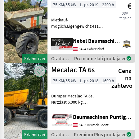
€
75 KM/55 kW
L. pr. 2019
2200 h
DDV ni
terjalen
Mietkauf-
möglich.Eigengewicht:4110kg,
Nutzlast:6000kg. Gradbeni
stroji Gradbeni prekucnik
Nebel Baumaschinen
8424 Gabersdorf
Gradbeni
Premium zlati prodajalec
Rabljeni stroj
stroji /
Mecalac TA 6s
Cena
Mecalac
na
75 KM/55 kW
L. pr. 2018
1690 h
zahtevo
Dumper Mecalac TA 6s,
Nutzlast 6.000 kg,
Durchfahrtsbreite 230 cm,
Referenznummer: 973
Baumaschinen Puntigam GmbH
Baumaschinen Puntigam
8483 Deutsch Goritz
GmbH Unser Spezialgebiet:
Ankauf - Verkauf - Vermiet
Gradbeni
Premium Plus prodajalec
Rabljeni stroj