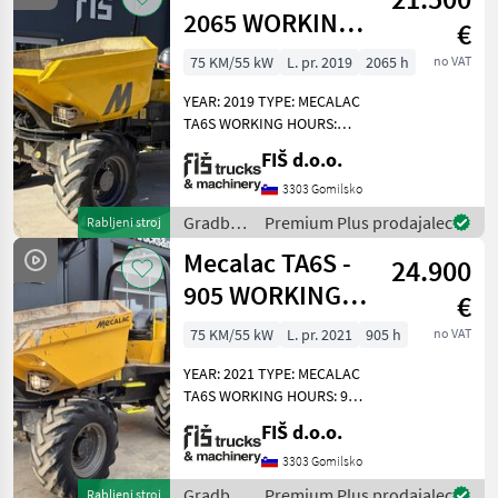
2065 WORKING
€
HOURS - 2019
75 KM/55 kW
L. pr. 2019
2065 h
no VAT
YEAR
YEAR: 2019 TYPE: MECALAC
TA6S WORKING HOURS:
2065 ENGINE: DIESEL
FIŠ d.o.o.
PERKINS - 55KW 4X4 DRIVE
AUTOMATIC GEARBOX
3303 Gomilsko
QUICK AND SLOW MOVING
Gradbeni
Premium Plus prodajalec
Rabljeni stroj
SPEED LIGHTS DUMPER
stroji /
Mecalac TA6S -
WEIGHT
24.900
Mecalac
905 WORKING
€
HOURS - 2021
75 KM/55 kW
L. pr. 2021
905 h
no VAT
YEAR – TOP
YEAR: 2021 TYPE: MECALAC
TA6S WORKING HOURS: 905
ENGINE: DIESEL PERKINS -
FIŠ d.o.o.
55KW 4X4 DRIVE
AUTOMATIC GEARBOX
3303 Gomilsko
QUICK AND SLOW MOVING
Gradbeni
Premium Plus prodajalec
Rabljeni stroj