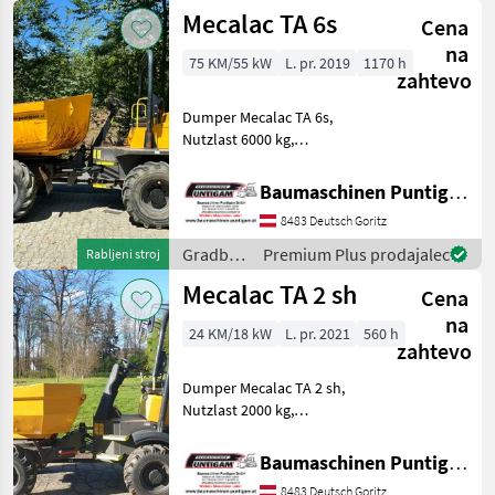
stroji /
Mecalac TA 6s
Cena
Mecalac
na
75 KM/55 kW
L. pr. 2019
1170 h
zahtevo
Dumper Mecalac TA 6s,
Nutzlast 6000 kg,
Durchfahrtsbreite 230 cm,
Eigengewicht 4575kg.
Baumaschinen Puntigam GmbH
Referenznummer: 3318
8483 Deutsch Goritz
Baumaschinen Puntigam
GmbH Unser Spezialgebiet:
Gradbeni
Premium Plus prodajalec
Rabljeni stroj
Ankau
stroji /
Mecalac TA 2 sh
Cena
Mecalac
na
24 KM/18 kW
L. pr. 2021
560 h
zahtevo
Dumper Mecalac TA 2 sh,
Nutzlast 2000 kg,
Durchfahrtsbreite 150 cm,
Eigengewicht: 2175kg.
Baumaschinen Puntigam GmbH
Referenznummer: 3518
8483 Deutsch Goritz