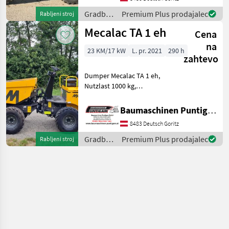
Baumaschinen Puntigam
GmbH Unser Spezialgebiet:
Gradbeni
Premium Plus prodajalec
Rabljeni stroj
An
stroji /
Mecalac TA 1 eh
Cena
Mecalac
na
23 KM/17 kW
L. pr. 2021
290 h
zahtevo
Dumper Mecalac TA 1 eh,
Nutzlast 1000 kg,
Durchfahrtsbreite 100 cm,
Eigengewicht: 1375kg.
Baumaschinen Puntigam GmbH
Referenznummer: 3683
8483 Deutsch Goritz
Baumaschinen Puntigam
GmbH Unser Spezialgebiet:
Gradbeni
Premium Plus prodajalec
Rabljeni stroj
An
stroji /
Mecalac