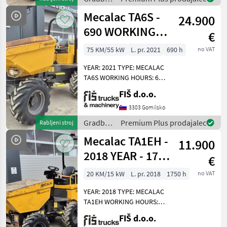
SPEED LIGHTS DUMPER
stroji /
Mecalac TA6S -
WEIGHT 4
24.900
Mecalac
690 WORKING
€
HOURS - 2021
75 KM/55 kW
L. pr. 2021
690 h
no VAT
YEAR – TOP
YEAR: 2021 TYPE: MECALAC
TA6S WORKING HOURS: 690
ENGINE: DIESEL PERKINS -
FIŠ d.o.o.
55KW 4X4 DRIVE
AUTOMATIC GEARBOX
3303 Gomilsko
QUICK AND SLOW MOVING
Gradbeni
Premium Plus prodajalec
Rabljeni stroj
SPEED LIGHTS DUMPER
stroji /
Mecalac TA1EH -
WEIGHT 4
11.900
Mecalac
2018 YEAR - 1750
€
WORKING
20 KM/15 kW
L. pr. 2018
1750 h
no VAT
HOURS
YEAR: 2018 TYPE: MECALAC
TA1EH WORKING HOURS:
1750 ENGINE: DIESEL
FIŠ d.o.o.
KUBOTA - 15.5 KW 4X4