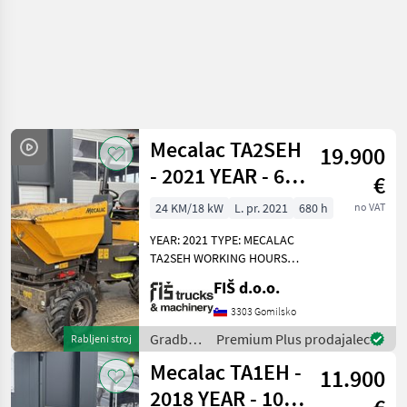
Mecalac TA2SEH
19.900
- 2021 YEAR - 680
€
HOURS - HI-TIP
24 KM/18 kW
L. pr. 2021
680 h
no VAT
YEAR: 2021 TYPE: MECALAC
TA2SEH WORKING HOURS:
680 ENGINE: DIESEL
FIŠ d.o.o.
KUBOTA – 18.2KW 4X4
HYDROSTATIC DRIVE
3303 Gomilsko
DUMPER WEIGHT 2335KG
Gradbeni
Premium Plus prodajalec
Rabljeni stroj
CAPACITY 2000KG TYRES
stroji /
Mecalac TA1EH -
70% HI-TIP
11.900
Mecalac
2018 YEAR - 1065