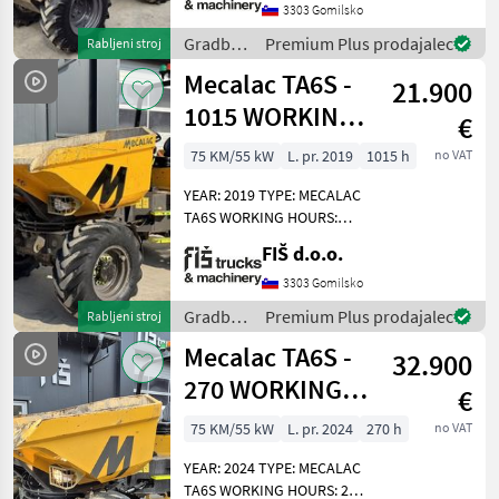
HYDROSTATIC DRIVE
3303 Gomilsko
LIGHTS LOAD CAPACITY:
Gradbeni
Premium Plus prodajalec
Rabljeni stroj
1000 KG TIRES: 70% HIGH
stroji /
Mecalac TA6S -
DUMP
21.900
Mecalac
1015 WORKING
€
HOURS - 2019
75 KM/55 kW
L. pr. 2019
1015 h
no VAT
YEAR
YEAR: 2019 TYPE: MECALAC
TA6S WORKING HOURS:
1015 ENGINE: DIESEL
FIŠ d.o.o.
PERKINS - 55KW 4X4 DRIVE
AUTOMATIC GEARBOX 4
3303 Gomilsko
SPEEDS FRONT AND BACK
Gradbeni
Premium Plus prodajalec
Rabljeni stroj
CAMERA LIGHTS DUMPER
stroji /
Mecalac TA6S -
WEI
32.900
Mecalac
270 WORKING
€
HOURS - 2024
75 KM/55 kW
L. pr. 2024
270 h
no VAT
YEAR – CAMERA
YEAR: 2024 TYPE: MECALAC
TA6S WORKING HOURS: 270