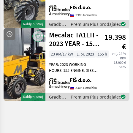
ENGINE: DIESEL PERKINS -
FIŠ d.o.o.
55KW 4X4 DRIVE
AUTOMATIC GEARBOX
3303 Gomilsko
QUICK AND SLOW MOVING
Gradbeni
Premium Plus prodajalec
Rabljeni stroj
SPEED CAMERA LIGHTS
stroji /
Mecalac TA1EH -
DUMPER
19.398
Mecalac
2023 YEAR - 155
€
WORKING
23 KM/17 kW
L. pr. 2023
155 h
vklj. 22 %
DDV
HOURS
15.900 €
YEAR: 2023 WORKING
neto
HOURS: 155 ENGINE: DIESEL
KUBOTA - 17.2 KW WEIGHT
FIŠ d.o.o.
1415KG 4X4 HYDROSTATIC
DRIVE CAPACITY 1000KG
3303 Gomilsko
TYRES 90% HI-TIPPING
Gradbeni
Premium Plus prodajalec
Rabljeni stroj
UNLOADING HEIGHT 165CM
stroji /
Mecalac