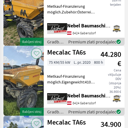
DDV ni
terjalen
Mietkauf-Finanzierung
möglich.Zubehör:Österreichische
Strassenzulassung(Typenschein).Nutzlast
2000kg. Gradbeni stroji
Nebel Baumaschinen
Gradbeni prekucnik
8424 Gabersdorf
Gradbeni
Premium zlati prodajalec
Rabljeni stroj
stroji /
Mecalac TA6s
44.280
Mecalac
€
75 KM/55 kW
L. pr. 2020
800 h
Cena
vključuje
Mietkauf-Finanzierung
DDV
möglich.Eigengewicht:4100kg.
(stopnja
Nutzlast:6000kg.Österreichische
20%)
36.900 €
Strassenzulassung-
Nebel Baumaschinen
neto
Typenschein Gradbeni
8424 Gabersdorf
stroji Gradbeni prekucnik
Gradbeni
Premium zlati prodajalec
Rabljeni stroj
stroji /
Mecalac TA6s
34.900
Mecalac