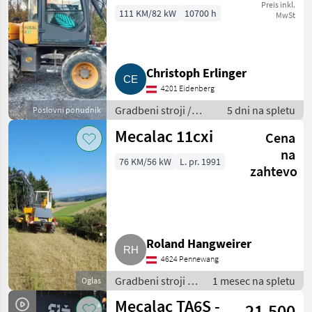
Preis inkl.
111 KM/82 kW
10700 h
MwSt
Christoph Erlinger
4201 Eidenberg
Gradbeni stroji /
5 dni na spletu
Poslovni ponudnik
Mobilni bager
Mecalac 11cxi
Cena
na
76 KM/56 kW
L. pr. 1991
zahtevo
Roland Hangweirer
4624 Pennewang
Gradbeni stroji /
1 mesec na spletu
Oglas
Mobilni bager
Mecalac TA6S -
21.500