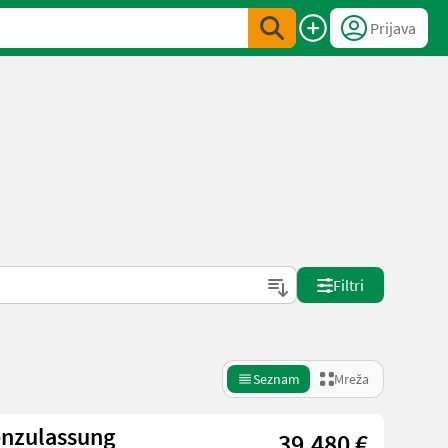
Prijava
Filtri
Seznam
Mreža
enzulassung
39.480 €