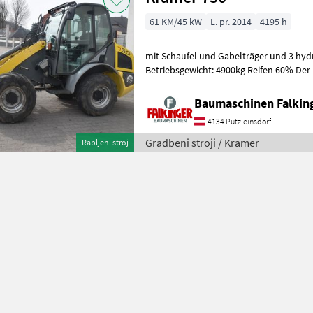
61 KM/45 kW
L. pr. 2014
4195 h
mit Schaufel und Gabelträger und 3 hydr
Betriebsgewicht: 4900kg Reifen 60% Der 
Zustand!! BAUMASCHINEN FALKIN
Baumaschinen Falkin
4134 Putzleinsdorf
Gradbeni stroji / Kramer
Rabljeni stroj