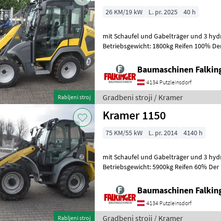
26 KM/19 kW
L. pr. 2025
40 h
mit Schaufel und Gabelträger und 3 hydr
Betriebsgewicht: 1800kg Reifen 100% Der
guten Zustand!! BAUMASCHINEN FALK
Baumaschinen Falkin
4134 Putzleinsdorf
Gradbeni stroji / Kramer
Rabljeni stroj
Kramer 1150
75 KM/55 kW
L. pr. 2014
4140 h
mit Schaufel und Gabelträger und 3 hydr
Betriebsgewicht: 5900kg Reifen 60% Der 
guten Zustand!! BAUMASCHINEN FALKI
Baumaschinen Falkin
4134 Putzleinsdorf
Gradbeni stroji / Kramer
Rabljeni stroj