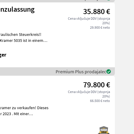
enzulassung
35.880 €
Cena vključuje DDV (stopnja
20%)
29.900 € neto
aulischen Steuerkreis!!
Kramer 5035 ist in einem
ger
Premium Plus prodajalec
79.800 €
Cena vključuje DDV (stopnja
20%)
66.500 € neto
ramer zu verkaufen! Dieses
 2023 . Mit einer
f