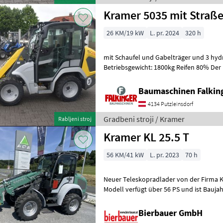
Kramer 5035 mit Straß
26 KM/19 kW
L. pr. 2024
320 h
mit Schaufel und Gabelträger und 3 hydr
Betriebsgewicht: 1800kg Reifen 80% Der 
guten Zustand!! BAUMASCHINEN FALKI
Baumaschinen Falkin
4134 Putzleinsdorf
Gradbeni stroji / Kramer
Rabljeni stroj
Kramer KL 25.5 T
56 KM/41 kW
L. pr. 2023
70 h
Neuer Teleskopradlader von der Firma K
Modell verfügt über 56 PS und ist Baujahr
Geschwindigkeit von 30km/h ist er ideal 
Bierbauer GmbH