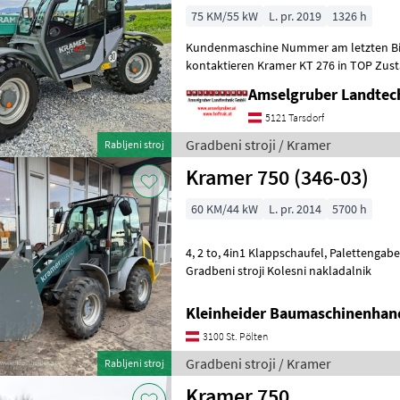
75 KM/55 kW
L. pr. 2019
1326 h
Kundenmaschine Nummer am letzten Bil
kontaktieren Kramer KT 276 in TOP Zus
Reifen 400/70 R 20 Zusätzliche A
Amselgruber Landte
5121 Tarsdorf
Gradbeni stroji / Kramer
Rabljeni stroj
Kramer 750 (346-03)
60 KM/44 kW
L. pr. 2014
5700 h
4, 2 to, 4in1 Klappschaufel, Palettengabel, Allrad, Allradlenkung
Gradbeni stroji Kolesni nakladalnik
Kleinheider Baumaschinenhan
3100 St. Pölten
Gradbeni stroji / Kramer
Rabljeni stroj
Kramer 750