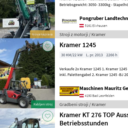
Betriebsgewicht: 3050- 3300kg - Stapelhöhe: 3.770mm -
Schnellwechselsystem: hydraulisch
Pongruber Landtechn
5161 Elixhausen
Stroji z motorji / Kramer
Nova naprava
Kramer 1245
30 KM/22 kW
L. pr. 2013
2266 h
Verkaufe 2x Kramer 1245 1. Kramer 1245 -BJ 2013 -2266 STD - Sitz neu -
inkl. Palettengabel 2. Kramer 1245 -BJ 2011 -2749 STD - Sitz neu - inkl.
Pale
Maschinen Mauritz 
4190 Bad Leonfelden
Gradbeni stroji / Kramer
Rabljeni stroj
Kramer KT 276 TOP Auss
Betriebsstunden