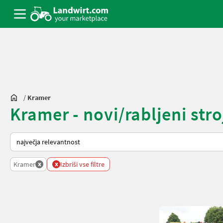
/
Kramer
Kramer - novi/rabljeni stro
Tako je razvrščeno na Landwirt.com
x
x
Kramer
Izbriši vse filtre