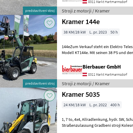
8311 Markt Hartmannsdorf
Stroji z motorji / Kramer
predstavitveni stroj
Kramer 144e
38 KM/28 kW
L. pr. 2023
50 h
144eZum Verkauf steht ein Elektro Tele
Modell KT144e. Mit seinen 38 PS und dem
über keinerlei Betriebsstunden. Zur
Bierbauer GmbH
8311 Markt Hartmannsdorf
Stroji z motorji / Kramer
predstavitveni stroj
Kramer 5035
24 KM/18 kW
L. pr. 2022
400 h
1, 7 to, 4x4, Allradlenkung, hydr. SW, Schaufel und Gabel, öster.
Straßenzulassung Gradbeni stroji