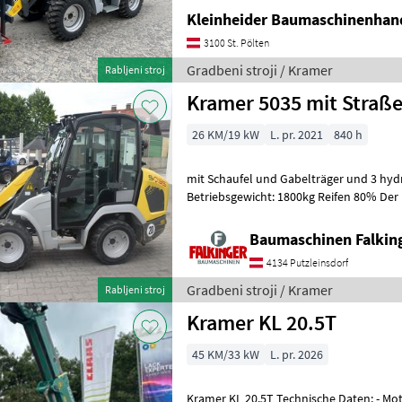
Kleinheider Baumaschinenhan
3100 St. Pölten
Gradbeni stroji / Kramer
Rabljeni stroj
Kramer 5035 mit Straß
26 KM/19 kW
L. pr. 2021
840 h
mit Schaufel und Gabelträger und 3 hydr
Betriebsgewicht: 1800kg Reifen 80% Der 
guten Zustand!! BAUMASCHINEN FALKI
Baumaschinen Falkin
4134 Putzleinsdorf
Gradbeni stroji / Kramer
Rabljeni stroj
Kramer KL 20.5T
45 KM/33 kW
L. pr. 2026
Kramer KL 20.5T Technische Daten: - Motor: Yanmar - Leistung: 45PS -