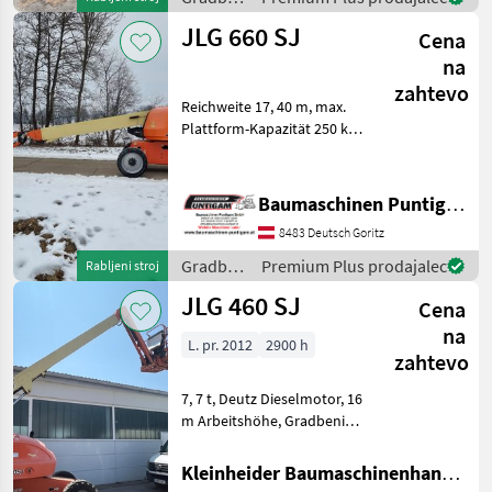
stroji /
JLG 660 SJ
Cena
JLG
na
zahtevo
Reichweite 17, 40 m, max.
Plattform-Kapazität 250 kg,
Arbeitshöhe 22, 30 m,
Plattformhöhe 20, 30 m
Referenznummer: 17229
Baumaschinen Puntigam GmbH
Baumaschinen Puntigam
8483 Deutsch Goritz
GmbH Unser Spezialgebi
Gradbeni
Premium Plus prodajalec
Rabljeni stroj
stroji /
JLG 460 SJ
Cena
JLG
na
L. pr. 2012
2900 h
zahtevo
7, 7 t, Deutz Dieselmotor, 16
m Arbeitshöhe, Gradbeni
stroji Dvigalne ploščadi
Kleinheider Baumaschinenhandel GmbH.