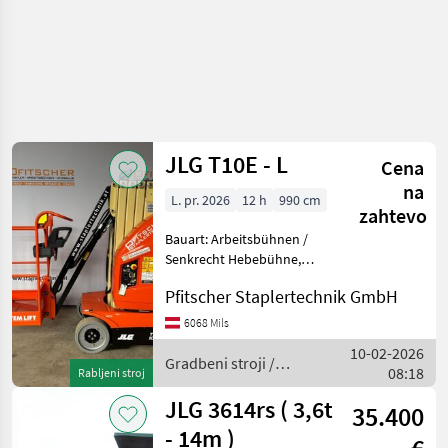
JLG T10E - L
Cena
na
L. pr. 2026
12 h
990 cm
zahtevo
Bauart: Arbeitsbühnen /
Senkrecht Hebebühne,
Bauhöhe: 1990mm,
Pfitscher Staplertechnik GmbH
Batterie: Bj. 2026 24V 260Ah
, Bereifung vorne: Non
6068 Mils
Marking Einfach , Bereifung
10-02-2026
hinten: Non Marking Ein
Gradbeni stroji /
08:18
Rabljeni stroj
JLG
JLG 3614rs ( 3,6t
35.400
- 14m )