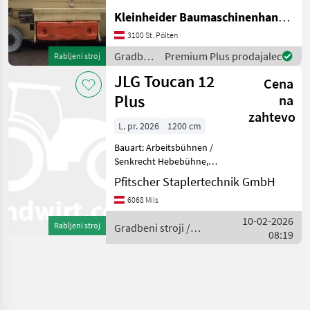
Kleinheider Baumaschinenhandel GmbH.
3100 St. Pölten
Gradbeni
Premium Plus prodajalec
Rabljeni stroj
stroji /
JLG Toucan 12
Cena
JLG
Plus
na
zahtevo
L. pr. 2026
1200 cm
Bauart: Arbeitsbühnen /
Senkrecht Hebebühne,
Tragkraft: 200kg, Bauhöhe:
Pfitscher Staplertechnik GmbH
1990mm, Batterie: Bj. 2026
6068 Mils
48V 260Ah , Bereifung
vorne: Vollgummi Einfach ,
10-02-2026
Rabljeni stroj
Gradbeni stroji /
Bereifung hinten:
08:19
JLG