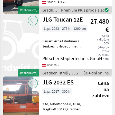
3100 St. Pölten
Gradbeni
Premium Plus prodajalec
Rabljeni stroj
stroji /
JLG Toucan 12E
27.480
JLG
€
L. pr. 2023
275 h
1200 cm
Cena
vključuje
Bauart: Arbeitsbühnen /
DDV
Senkrecht Hebebühne,
(stopnja
Tragkraft: 200kg, Bauhöhe:
20%)
22.900 €
1990mm, Batterie: Bj. 2023
Pfitscher Staplertechnik GmbH
neto
48V 260Ah , Gradbeni stroji
6068 Mils
Dvigalne ploščadi
Gradbeni stroji / JLG
Še 4 dni online
Rabljeni stroj
JLG 2032 ES
Cena
na
L. pr. 2017
300 h
zahtevo
2 to, Arbeitshöhe 8, 10 m,
Tragkraft 360 kg Gradbeni
stroji Dvigalne ploščadi