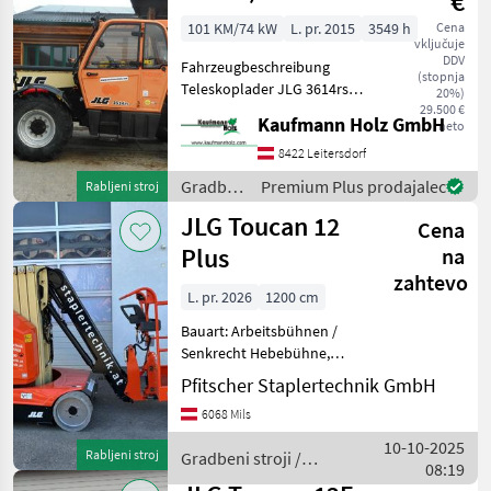
€
101 KM/74 kW
L. pr. 2015
3549 h
Cena
vključuje
DDV
Fahrzeugbeschreibung
(stopnja
Teleskoplader JLG 3614rs
20%)
Bj. 2015 lt. Zähler 3.549
29.500 €
Kaufmann Holz GmbH
neto
Stunden 14 Meter Hubhöhe
3, 6 Tonnen Hubkraft 74 KW
8422 Leitersdorf
Deutz Motor - incl. Gabel -
Gradbeni
Premium Plus prodajalec
Rabljeni stroj
stroji /
JLG Toucan 12
Cena
JLG
Plus
na
zahtevo
L. pr. 2026
1200 cm
Bauart: Arbeitsbühnen /
Senkrecht Hebebühne,
Tragkraft: 200kg, Bauhöhe:
Pfitscher Staplertechnik GmbH
1990mm, Batterie: Bj. 2026
6068 Mils
48V 260Ah , Bereifung
vorne: Vollgummi Einfach ,
10-10-2025
Rabljeni stroj
Gradbeni stroji /
Bereifung hinten:
08:19
JLG