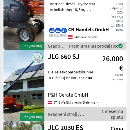
- Antrieb: Diesel - Hydrostat
Cena
vključuje
- Arbeitshöhe: 16, 5m, -
DDV
Seitliche Reichweite: ca 8,
(stopnja
5m, -
20%)
14.850 €
Plattformtragfähigkeit:
CB Handels GmbH
neto
230kg, - 7.450 kg
9463 Reichenfels
Eigengewicht Ključavničaste
te
Gradbeni
Premium Plus prodajalec
Rabljeni stroj
stroji /
JLG 660 SJ
26.000
JLG
€
Die Teleskoparbeitsbühne
DDV ni
JLG 600 sj ist Baujahr 2.000
terjalen
und hat ca. 8.000
Betriebsstunden. Diese
P&H Geräte GmbH
Maschine wurde im 2.
Halbjahr 2023 von
8741 Weißkirchen in Steiermark
Fachleuten generalsaniert.
1 mesec na
Die
Gradbeni stroji /
spletu
Rabljeni stroj
JLG
JLG 2030 ES
Cena