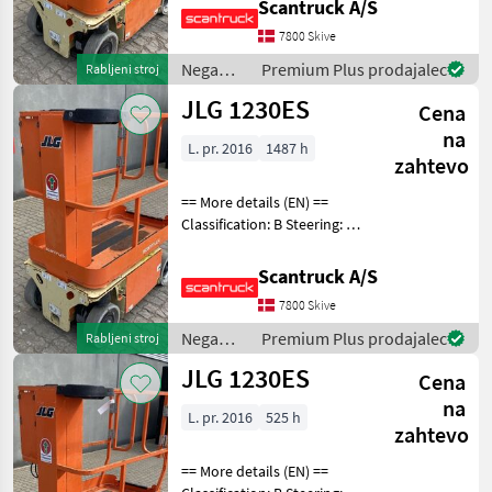
Scantruck A/S
(sek.): 12 Gradeability (%):
7800 Skive
25% Trackunit: 3501040 Pla
Nega
Premium Plus prodajalec
Rabljeni stroj
dreves /
JLG 1230ES
Cena
JLG
na
L. pr. 2016
1487 h
zahtevo
== More details (EN) ==
Classification: B Steering: 2
wheel steering Wheel front
type: Afsmitningsfrie hjul,
Scantruck A/S
str. 100 x 323 Wheel rear
7800 Skive
type: Afsmitningsfrie hjul,
Nega
Premium Plus prodajalec
Rabljeni stroj
dreves /
JLG 1230ES
Cena
JLG
na
L. pr. 2016
525 h
zahtevo
== More details (EN) ==