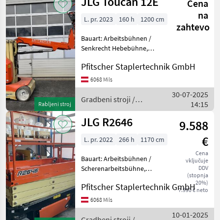
JLG Toucan 12E
Cena
na
L. pr. 2023
160 h
1200 cm
zahtevo
Bauart: Arbeitsbühnen /
Senkrecht Hebebühne,
Tragkraft: 200kg, Bauhöhe:
Pfitscher Staplertechnik GmbH
1990mm, Batterie: Bj. 2023
48V 260Ah , Beschreibung:
6068 Mils
Korb hat eine Delle
30-07-2025
Gradbeni stroji Dv
Gradbeni stroji /
14:15
Rabljeni stroj
JLG
JLG R2646
9.588
€
L. pr. 2022
266 h
1170 cm
Cena
Bauart: Arbeitsbühnen /
vključuje
Scherenarbeitsbühne,
DDV
(stopnja
Tragkraft: 545kg, Bauhöhe:
20%)
Pfitscher Staplertechnik GmbH
2280mm, Batterie: 4x Bj.
7.990 € neto
2022 6V 220Ah Zustand: 80 -
6068 Mils
100%, Beschreibung:
10-01-2025
OPTISCH NORMAL TECH
Gradbeni stroji /