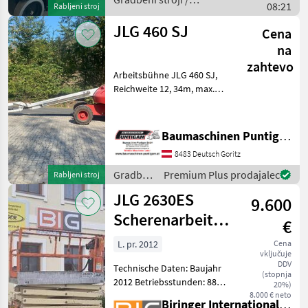
08:21
Rabljeni stroj
JLG
JLG 460 SJ
Cena
na
zahtevo
Arbeitsbühne JLG 460 SJ,
Reichweite 12, 34m, max.
Plattform-Kapazität 230 kg,
Plattformhöhe 14, 02 m,
Referenznummer: 5193
Baumaschinen Puntigam GmbH
Baumaschinen Puntigam
8483 Deutsch Goritz
GmbH Unser Spezial
Gradbeni
Premium Plus prodajalec
Rabljeni stroj
stroji /
JLG 2630ES
9.600
JLG
Scherenarbeitsbühne
€
PREISREDUZIERT!
L. pr. 2012
Cena
vključuje
DDV
Technische Daten: Baujahr
(stopnja
2012 Betriebsstunden: 885
20%)
h Arbeitshöhe: 9, 75 m
8.000 € neto
Biringer International GmbH