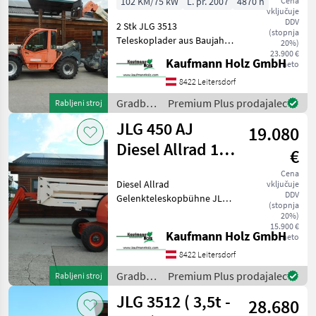
102 KM/75 kW
L. pr. 2007
4870 h
Cena
vključuje
DDV
2 Stk JLG 3513
(stopnja
Teleskoplader aus Baujahr
20%)
2007 Maschine 1: JLG 3513
23.900 €
Kaufmann Holz GmbH
neto
Bj. 2007 lt. Zähler 4.871
Stunden 13 Meter 3, 5
8422 Leitersdorf
Tonnen Maschine 2: JLG
Gradbeni
Premium Plus prodajalec
Rabljeni stroj
3513 Bj. 2007
stroji /
JLG 450 AJ
19.080
JLG
Diesel Allrad 16
€
Meter
Cena
Diesel Allrad
vključuje
DDV
Gelenkteleskopbühne JLG
(stopnja
450 AJ Bj. 2008 lt. Zähler
20%)
3.326 Stunden 15, 72 Meter
15.900 €
Kaufmann Holz GmbH
neto
Arbeitshöhe 7, 62 Meter
seitliche Reichweite 36, 4
8422 Leitersdorf
KW Perkins Motor
Gradbeni
Premium Plus prodajalec
Rabljeni stroj
stroji /
JLG 3512 ( 3,5t -
28.680
JLG