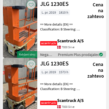
JLG 1230ES
Cena
JLG
na
L. pr. 2019
1810 h
zahtevo
== More details (EN) ==
Classification: B Steering: 2
wheel steering Battery (V):
24 Lifting speed up/down
Scantruck A/S
(sek.): 12/12 Gradeability
7800 Skive
(%): 25 Platform height: 366
Nega
Premium Plus prodajalec
Rabljeni stroj
dreves /
JLG 1230ES
Cena
JLG
na
L. pr. 2019
1573 h
zahtevo
== More details (EN) ==
Classification: B Steering: 2
wheel steering Battery (V):
24 Lifting speed up/down
Scantruck A/S
(sek.): 12 Gradeability (%):
7800 Skive
25% Trackunit: 938546 Plat