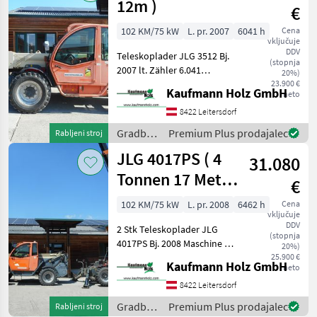
12m )
€
102 KM/75 kW
L. pr. 2007
6041 h
Cena
vključuje
DDV
Teleskoplader JLG 3512 Bj.
(stopnja
2007 lt. Zähler 6.041
20%)
Stunden 11 Meter 3, 5
23.900 €
Kaufmann Holz GmbH
neto
Tonnen - Perkins Motor! -
Powershiftgetriebe! - incl.
8422 Leitersdorf
Gabel - mech. Schnellwe
Gradbeni
Premium Plus prodajalec
Rabljeni stroj
stroji /
JLG 4017PS ( 4
31.080
JLG
Tonnen 17 Meter
€
)
102 KM/75 kW
L. pr. 2008
6462 h
Cena
vključuje
DDV
2 Stk Teleskoplader JLG
(stopnja
4017PS Bj. 2008 Maschine 1:
20%)
lt. Zähler 6.462 Stunden
25.900 €
Kaufmann Holz GmbH
neto
Maschine 2: lt. Zähler 7.656
Stunden 4 Tonnen Hubkraft
8422 Leitersdorf
16, 7 Meter Hubhöhe 35 K
Gradbeni
Premium Plus prodajalec
Rabljeni stroj