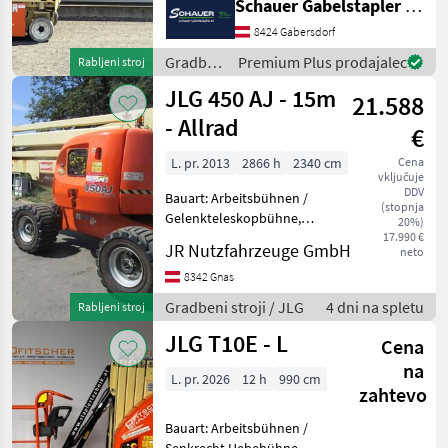
Schauer Gabelstapler GmbH
2135mm, Batterie: Trojan
8424 Gabersdorf
PzS 24V Zustand: Neu,
Bereifung vorne: Bandagen
Gradbeni
Premium Plus prodajalec
Rabljeni stroj
Ein
stroji /
JLG 450 AJ - 15m
21.588
JLG
- Allrad
€
L. pr. 2013
2866 h
2340 cm
Cena
vključuje
DDV
Bauart: Arbeitsbühnen /
(stopnja
Gelenkteleskopbühne,
20%)
Tragkraft: 230kg, Bauhöhe:
17.990 €
JR Nutzfahrzeuge GmbH
neto
2290mm, Bereifung vorne:
Luft Einfach 80 - 100% ,
8342 Gnas
Bereifung hinten: Luft
Gradbeni stroji / JLG
4 dni na spletu
Rabljeni stroj
Einfach 80 - 100% ,
JLG T10E - L
Cena
na
L. pr. 2026
12 h
990 cm
zahtevo
Bauart: Arbeitsbühnen /