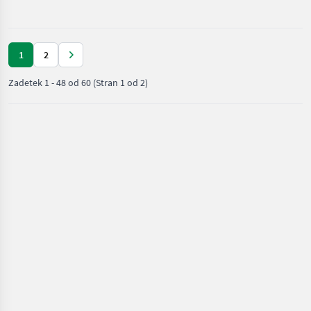
dreves /
JLG
1
2
Zadetek
1
-
48
od
60
(Stran 1 od 2)