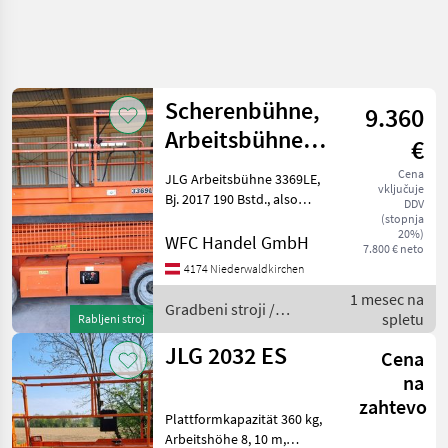
Scherenbühne,
9.360
Arbeitsbühne
€
JLG 3369LE
Cena
JLG Arbeitsbühne 3369LE,
vključuje
Bj. 2017 190 Bstd., also
DDV
neuwertig, Hubhöhe 12 m.
(stopnja
20%)
Škarjasto dvigalo, gorivo:
WFC Handel GmbH
7.800 € neto
Električni, : Škarjasto
4174 Niederwaldkirchen
dvigalo Gradbeni stroji
1 mesec na
Dvigalne ploščad
Gradbeni stroji /
spletu
Rabljeni stroj
JLG
JLG 2032 ES
Cena
na
zahtevo
Plattformkapazität 360 kg,
Arbeitshöhe 8, 10 m,