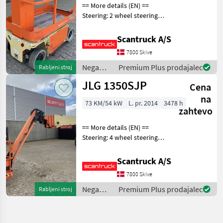
== More details (EN) ==
Steering: 2 wheel steering
Wheel front type:
Afsmitningsfrie hjul, str. 100
Scantruck A/S
x 323 Wheel rear type:
7800 Skive
Afsmitningsfrie hjul, str. 100
x 323 Ba
Nega
Premium Plus prodajalec
Rabljeni stroj
dreves /
JLG 1350SJP
Cena
JLG
na
73 KM/54 kW
L. pr. 2014
3478 h
zahtevo
== More details (EN) ==
Steering: 4 wheel steering
Rotation chassis (degrees):
360 Tilt jib (degrees): 180
Scantruck A/S
Platform height: 41150 mm
7800 Skive
Outlay: 24380 mm 230V to
the
Nega
Premium Plus prodajalec
Rabljeni stroj
dreves /
JLG