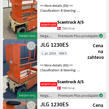
== More details (EN) ==
Classification: B Steering: 2
wheel steering Wheel front
brand: Camso Wheel front
Scantruck A/S
type: Massive Wheel rear
7800 Skive
brand: Camso Wheel rear
type: M
Nega
Premium Plus prodajalec
Rabljeni stroj
dreves /
JLG 1230ES
Cena
JLG
na
L. pr. 2014
568 h
zahtevo
== More details (EN) ==
Classification: B Steering: 2
wheel steering Wheel front
type: Afsmitningsfrie hjul,
Scantruck A/S
str. 100 x 323 Wheel rear
7800 Skive
type: Afsmitningsfrie hjul,
Nega
Premium Plus prodajalec
Rabljeni stroj
dreves /
JLG 1230ES
Cena
JLG