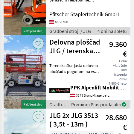
Senkrecht Hebebühne,
Bauhöhe: 1990mm,
Batterie: Bj. 2026 24V 260Ah
Pfitscher Staplertechnik GmbH
, Bereifung vorne: Non
6068 Mils
Marking Einfach , Bereifung
hinten: Non Marking Ein
Gradbeni stroji / JLG
4 dni na spletu
Rabljeni stroj
Delovna ploščad
9.360
JLG / terenska
€
škarjasta
Cena
Terenska škarjasta delovna
vključuje
ploščad
DDV
ploščad s pogonom na vsa
(stopnja
kolesa in avtomatskimi
20%)
oporami! Znamka: JLG
7.800 € neto
PPK Alpenlift Mobilität GmbH
260MRT Diesel 3764 kg
Nosilnost 570 kg Delovna
3873 Brand-Nagelberg
višina 10 m 800 ur po
Gradbeni
Premium Plus prodajalec
Rabljeni stroj
stroji /
JLG 2x JLG 3513
28.680
JLG
( 3,5t - 13m )
€