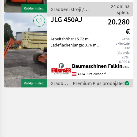
M3369 - - Baujahr 2013 - -
24 dni na
Rabljeni stroj
Gradbeni stroji /
450 Betriebsstund
spletu
JLG
JLG 450AJ
20.280
€
Arbeitshöhe: 15.72 m
Cena
vključuje
Ladeflächenlänge: 0.76 m
DDV
Ladeflächenbreite: 1.83 m
(stopnja
Transportlänge: 6.53 m
20%)
16.900 €
Transportbreite: 2.08 m
Baumaschinen Falkinger
neto
Transporthöhe: 2.3 m
4134 Putzleinsdorf
Eigengewicht: 7400
Gradbeni
Premium Plus prodajalec
Rabljeni stroj
stroji /
JLG