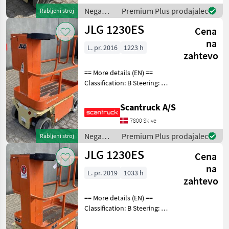
Nega
Premium Plus prodajalec
Rabljeni stroj
dreves /
JLG 1230ES
Cena
JLG
na
L. pr. 2016
1223 h
zahtevo
== More details (EN) ==
Classification: B Steering: 2
wheel steering Wheel front
type: Afsmitningsfrie hjul,
Scantruck A/S
str. 100 x 323 Wheel rear
7800 Skive
type: Afsmitningsfrie hjul,
Nega
Premium Plus prodajalec
Rabljeni stroj
dreves /
JLG 1230ES
Cena
JLG
na
L. pr. 2019
1033 h
zahtevo
== More details (EN) ==
Classification: B Steering: 2
wheel steering Battery (V):
24 Lifting speed up/down