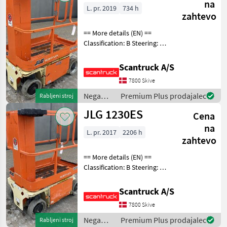
na
L. pr. 2019
734 h
zahtevo
== More details (EN) ==
Classification: B Steering: 2
wheel steering Battery (V):
24 Lifting speed up/down
Scantruck A/S
(sek.): 12 Gradeability (%):
7800 Skive
25% Trackunit: 3501033 Pla
Nega
Premium Plus prodajalec
Rabljeni stroj
dreves /
JLG 1230ES
Cena
JLG
na
L. pr. 2017
2206 h
zahtevo
== More details (EN) ==
Classification: B Steering: 2
wheel steering Wheel front
type: Afsmitningsfrie hjul,
Scantruck A/S
str. 100 x 323 Wheel rear
7800 Skive
type: Afsmitningsfrie hjul,
Nega
Premium Plus prodajalec
Rabljeni stroj