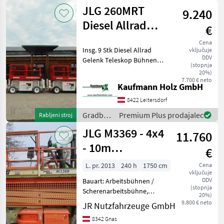
stroji /
JLG 260MRT
9.240
JLG
Diesel Allrad
€
9,92 Meter
Cena
Insg. 9 Stk Diesel Allrad
vključuje
DDV
Gelenk Teleskop Bühnen
(stopnja
JLG 260MRT Alle aus Bj.
20%)
2008 Betriebsstunden lt.
7.700 € neto
Kaufmann Holz GmbH
Zähler zwischen 772 und
4.644 Stunden 3.764 KG
8422 Leitersdorf
Eigengewicht
Gradbeni
Premium Plus prodajalec
Rabljeni stroj
stroji /
JLG M3369 - 4x4
11.760
JLG
- 10m
€
Plattformhöhe
L. pr. 2013
240 h
1750 cm
Cena
vključuje
DDV
Bauart: Arbeitsbühnen /
(stopnja
Scherenarbeitsbühne,
20%)
Tragkraft: 450kg, Bauhöhe:
9.800 € neto
JR Nutzfahrzeuge GmbH
2000mm, Beschreibung:
8342 Gnas
Scherenarbeitsbühne JLG