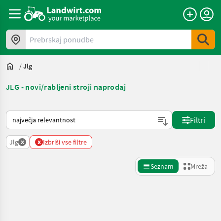
Prebrskaj ponudbe
/
Jlg
JLG - novi/rabljeni stroji naprodaj
Tako je razvrščeno na Landwirt.com
Filtri
x
x
Jlg
Izbriši vse filtre
Seznam
Mreža
Natančnejše