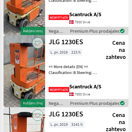
Classification: B Steering: 2
wheel steering Wheel front
type: Afsmitningsfrie hjul,
Scantruck A/S
str. 100 x 323 Wheel rear
7800 Skive
type: Afsmitningsfrie hjul,
Nega
Premium Plus prodajalec
Rabljeni stroj
dreves /
JLG 1230ES
Cena
JLG
na
L. pr. 2016
215 h
zahtevo
== More details (EN) ==
Classification: B Steering: 2
wheel steering Wheel front
type: Afsmitningsfrie hjul,
Scantruck A/S
str. 100 x 323 Wheel rear
7800 Skive
type: Afsmitningsfrie hjul,
Nega
Premium Plus prodajalec
Rabljeni stroj
dreves /
JLG 1230ES
Cena
JLG
na
L. pr. 2019
3141 h
zahtevo