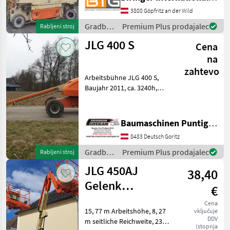
Plattformabmessungen: L x
B: 2, 30 x 0, 76 m
3800 Göpfritz an der Wild
Eigengewicht: 2200 kg
Gradbeni
Premium Plus prodajalec
Rabljeni stroj
Nutzlast: 230 kg Sonstiges
stroji /
JLG 400 S
Cena
JLG
na
zahtevo
Arbeitsbühne JLG 400 S,
Baujahr 2011, ca. 3240h,
Arbeitshöhe 14, 36 m,
Plattformhöhe 10, 78 m,
max. Plattform-Kapazität
Baumaschinen Puntigam GmbH
270 kg, Referenznummer:
8483 Deutsch Goritz
4411 Baumaschinen Pu
Gradbeni
Premium Plus prodajalec
Rabljeni stroj
stroji /
JLG 450AJ
38,40
JLG
Gelenk
€
Teleskoparbeitsbühne
Cena
15, 77 m Arbeitshöhe, 8, 27
vključuje
4x4
DDV
m seitliche Reichweite, 230
(stopnja