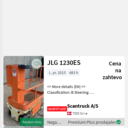
JLG 1230ES
Cena
na
L. pr. 2015
483 h
zahtevo
== More details (EN) ==
Classification: B Steering: 2
wheel steering Wheel front
type: Afsmitningsfrie hjul,
Scantruck A/S
str. 100 x 323 Wheel rear
7800 Skive
type: Afsmitningsfrie hjul,
Nega
Premium Plus prodajalec
Rabljeni stroj
dreves /