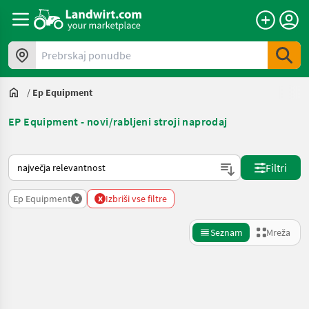
Prebrskaj ponudbe
/
Ep Equipment
EP Equipment - novi/rabljeni stroji naprodaj
Tako je razvrščeno na Landwirt.com
Filtri
x
x
Ep Equipment
Izbriši vse filtre
Seznam
Mreža
Natančnejše