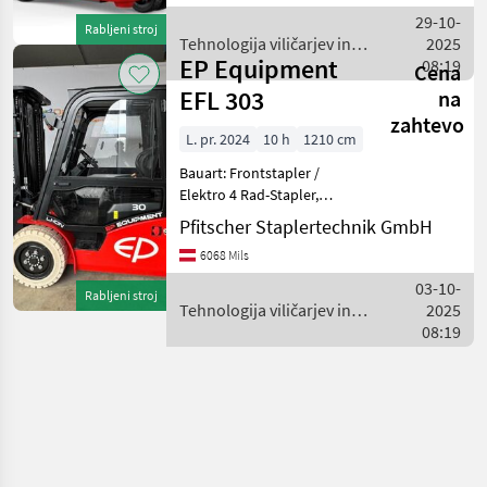
Gabellänge: 1150mm,
29-10-
Rabljeni stroj
Batterie: Lithium-Ionen Bj. 2
Tehnologija viličarjev in
2025
EP Equipment
skladišča / EP Equipment
08:19
Cena
EFL 303
na
zahtevo
L. pr. 2024
10 h
1210 cm
Bauart: Frontstapler /
Elektro 4 Rad-Stapler,
Tragkraft: 3000kg, Hubhöhe:
Pfitscher Staplertechnik GmbH
4800mm, Bauhöhe:
6068 Mils
2190mm, Freihub: 1560mm,
Gabellänge: 1150mm,
03-10-
Rabljeni stroj
Batterie: Lithium-Ionen Bj. 2
Tehnologija viličarjev in
2025
skladišča / EP Equipment
08:19