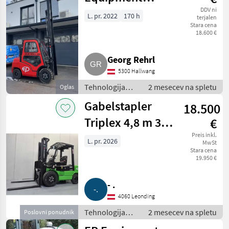
CPCD30T8
DDV ni
L. pr. 2022
170 h
terjalen
Stara cena
18.600 €
Georg Rehrl
5300 Hallwang
Tehnologija
2 mesecev na spletu
Oglas
viličarjev in
Gabelstapler
18.500
skladišča /
Vilicar
Triplex 4,8 m 3 t
€
el. EP EFXZ-301-
Preis inkl.
L. pr. 2026
MwSt
Stara cena
H
19.950 €
- .
4060 Leonding
Tehnologija
2 mesecev na spletu
Poslovni ponudnik
viličarjev in