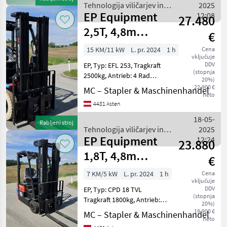
Tehnologija viličarjev in
2025
EP Equipment
skladišča / EP Equipment
12:08
27.480
2,5T, 4,8m
€
Triplex
15 KM/11 kW
L. pr. 2024
1 h
Cena
vključuje
NEUGERÄT
DDV
EP, Typ: EFL 253, Tragkraft
(stopnja
2500kg, Antrieb: 4 Rad
20%)
Elektro Frontgabel-Stapler,
22.900 €
MC – Stapler & Maschinenhandel
neto
Baujahr: 2024,
4481 Asten
Betriebsstunden: 1,
Hubgerüst: Triplex
18-05-
Rabljeni stroj
Vollfreihub, Hubhöhe: 4
Tehnologija viličarjev in
2025
EP Equipment
skladišča / EP Equipment
12:24
23.880
1,8T, 4,8m
€
Triplex
7 KM/5 kW
L. pr. 2024
1 h
Cena
vključuje
NEUGERÄT
DDV
EP, Typ: CPD 18 TVL
(stopnja
Tragkraft 1800kg, Antrieb: 3
20%)
Rad Elektro Frontgabel-
19.900 €
MC – Stapler & Maschinenhandel
neto
Stapler, Baujahr: 2024,