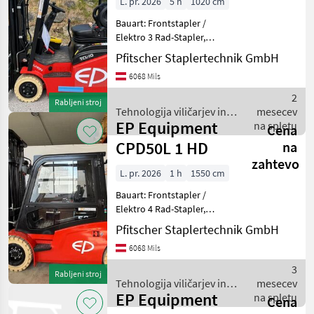
L. pr. 2026
5 h
1020 cm
Bauart: Frontstapler /
Elektro 3 Rad-Stapler,
Tragkraft: 1000kg, Hubhöhe:
Pfitscher Staplertechnik GmbH
4300mm, Bauhöhe:
6068 Mils
1963mm, Freihub: 1000mm,
Gabellänge: 1150mm,
2
Rabljeni stroj
Batterie: EP Lithium-Ionen
Tehnologija viličarjev in
mesecev
Bj
EP Equipment
skladišča / EP Equipment
na spletu
Cena
CPD50L 1 HD
na
zahtevo
L. pr. 2026
1 h
1550 cm
Bauart: Frontstapler /
Elektro 4 Rad-Stapler,
Tragkraft: 5000kg, Hubhöhe:
Pfitscher Staplertechnik GmbH
6000mm, Bauhöhe:
6068 Mils
2850mm, Freihub: 1665mm,
Gabellänge: 2400mm,
3
Rabljeni stroj
Batterie: Lithium-Ionen Bj. 2
Tehnologija viličarjev in
mesecev
EP Equipment
skladišča / EP Equipment
na spletu
Cena