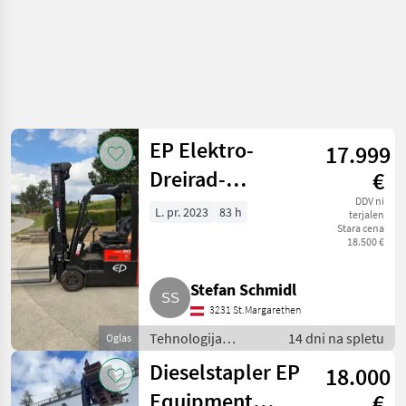
EP Elektro-
17.999
Dreirad-
€
Gabelstapler
DDV ni
L. pr. 2023
83 h
terjalen
Stara cena
18.500 €
Stefan Schmidl
3231 St.Margarethen
Tehnologija
14 dni na spletu
Oglas
viličarjev in
Dieselstapler EP
18.000
skladišča / Vilicar
Equipment
€