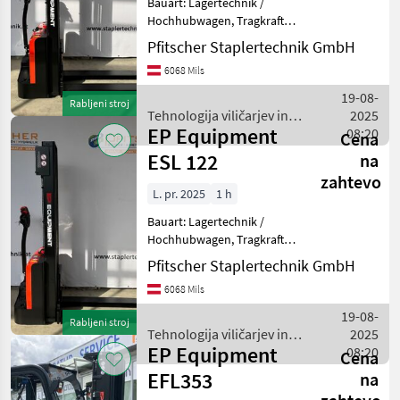
Bauart: Lagertechnik /
Hochhubwagen, Tragkraft:
1200kg, Hubhöhe: 2715mm,
Pfitscher Staplertechnik GmbH
Bauhöhe: 1956mm,
6068 Mils
Gabellänge: 1150mm,
Batterie: Lithium-Ionen Bj.
19-08-
Rabljeni stroj
2025 24V 100Ah Zustand:
Tehnologija viličarjev in
2025
Neu
EP Equipment
skladišča / EP Equipment
08:20
Cena
ESL 122
na
zahtevo
L. pr. 2025
1 h
Bauart: Lagertechnik /
Hochhubwagen, Tragkraft:
1200kg, Hubhöhe: 3016mm,
Pfitscher Staplertechnik GmbH
Bauhöhe: 2106mm,
6068 Mils
Gabellänge: 1150mm,
Batterie: Lithium-Ionen Bj.
19-08-
Rabljeni stroj
2025 24V 100Ah Zustand:
Tehnologija viličarjev in
2025
Neu
EP Equipment
skladišča / EP Equipment
08:20
Cena
EFL353
na