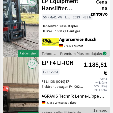
EP Equipment
Cena
skladišča /
Vilicar
Hanslifter
na
zahtevo
Gabestapler
56 KM/41 kW
L. pr. 2023
433 h
1800 kg Nutzlast
Hanselifter Dieselstapler
3700mm H
HLDS-XF 1800 kg Heutiges
Modell Dieselstapler HLDS-
Agrarservice Busch
XF 1, 8 t Heutiger
Modelltayp Der kompakte
27612 Loxstedt
Dieselstapler EP
Tehnologija
Premium Plus prodajalec
Rabljeni stroj
Dieselgabelstapler 1800kg
viličarjev
EP F4 LI-ION
Nut
1.188,81
in
skladišča
€
L. pr. 2023
/ EP
Equipment
Cena
F4 LI-ION (0010) EP
vključuje
Elektrohubwagen F4 (0020)
DDV (19%)
999 € neto
- Tragfähigkeit 1500 kg
AGRAVIS Technik Lenne-Lippe GmbH
(0030) - Elektrische Antrieb
(0040) - Bereifung
57368 Lennestadt-Elspe
Polyurethane (0050) -
1 mesec
Ladegerät (0060) - Batte
Tehnologija viličarjev in