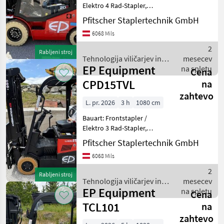
Elektro 4 Rad-Stapler,
Tragkraft: 2000kg, Hubhöhe:
Pfitscher Staplertechnik GmbH
4800mm, Bauhöhe:
6068 Mils
2265mm, Freihub: 1240mm,
Gabellänge: 1200mm,
2
Rabljeni stroj
Batterie: Lithium-Ionen Bj. 2
Tehnologija viličarjev in
mesecev
EP Equipment
skladišča / EP Equipment
na spletu
Cena
CPD15TVL
na
zahtevo
L. pr. 2026
3 h
1080 cm
Bauart: Frontstapler /
Elektro 3 Rad-Stapler,
Tragkraft: 1500kg, Hubhöhe:
Pfitscher Staplertechnik GmbH
4800mm, Bauhöhe:
6068 Mils
2200mm, Freihub: 1460mm,
Gabellänge: 1200mm,
2
Rabljeni stroj
Batterie: Lithium-Ionen Bj. 2
Tehnologija viličarjev in
mesecev
EP Equipment
skladišča / EP Equipment
na spletu
Cena
TCL101
na
zahtevo