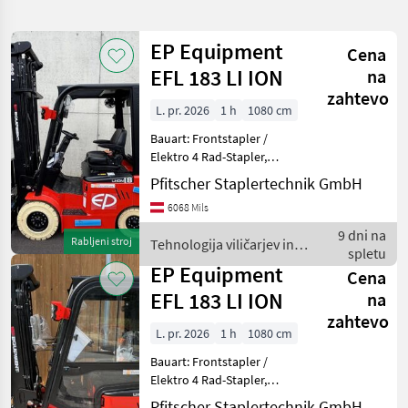
iskanje
EP Equipment
Cena
Kategorija
Država
Filtri
1
EFL 183 LI ION
na
zahtevo
L. pr. 2026
1 h
1080 cm
Prikaži 29
TRENUTNA
Ponastavi
POT
rezultatov
Bauart: Frontstapler /
Ep
Elektro 4 Rad-Stapler,
Equipment
Tragkraft: 1800kg, Hubhöhe:
Pfitscher Staplertechnik GmbH
6000mm, Bauhöhe:
IZBERITE
6068 Mils
2635mm, Freihub: 1610mm,
KATEGORIJO
Gabellänge: 1150mm,
9 dni na
Rabljeni stroj
Tehnologija viličarjev in
Batterie: Lithium-Ionen Bj. 2
spletu
Kmetijska tehnika
29
skladišča / EP Equipment
EP Equipment
Cena
EFL 183 LI ION
na
MARKETPLACE
zahtevo
L. pr. 2026
1 h
1080 cm
Ponudbe
Mali
Marketplace
trgovcev
oglasi
Bauart: Frontstapler /
Elektro 4 Rad-Stapler,
Tragkraft: 1800kg, Hubhöhe:
Pfitscher Staplertechnik GmbH