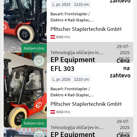
zahtevo
L. pr. 2025
1210 cm
Bauart: Frontstapler /
Elektro 4 Rad-Stapler,
Tragkraft: 3500kg, Hubhöhe:
Pfitscher Staplertechnik GmbH
4800mm, Bauhöhe:
6068 Mils
2190mm, Freihub: 1560mm,
Gabellänge: 1200mm,
29-07-
Rabljeni stroj
Batterie: Lithium-Ionen Bj. 2
Tehnologija viličarjev in
2025
EP Equipment
skladišča / EP Equipment
08:20
Cena
EFL 303
na
zahtevo
L. pr. 2026
1210 cm
Bauart: Frontstapler /
Elektro 4 Rad-Stapler,
Tragkraft: 3000kg, Hubhöhe:
Pfitscher Staplertechnik GmbH
4800mm, Bauhöhe:
6068 Mils
2265mm, Freihub: 1575mm,
Gabellänge: 1200mm,
29-07-
Rabljeni stroj
Batterie: Lithium-Ionen Bj. 2
Tehnologija viličarjev in
2025
EP Equipment
skladišča / EP Equipment
08:20
Cena