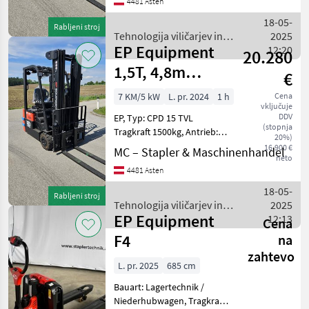
4481 Asten
Betriebsstunden: 1,
Hubgerüst: Triplex
18-05-
Rabljeni stroj
Vollfreihub, Hubhöhe:
Tehnologija viličarjev in
2025
EP Equipment
skladišča / EP Equipment
12:20
20.280
1,5T, 4,8m
€
Triplex
7 KM/5 kW
L. pr. 2024
1 h
Cena
vključuje
NEUGERÄT
DDV
EP, Typ: CPD 15 TVL
(stopnja
Tragkraft 1500kg, Antrieb: 3
20%)
Rad Elektro Frontgabel-
16.900 €
MC – Stapler & Maschinenhandel
neto
Stapler, Baujahr: 2024,
4481 Asten
Betriebsstunden: 1,
Hubgerüst: Triplex
18-05-
Rabljeni stroj
Vollfreihub, Hubhöhe:
Tehnologija viličarjev in
2025
EP Equipment
skladišča / EP Equipment
12:13
Cena
F4
na
zahtevo
L. pr. 2025
685 cm
Bauart: Lagertechnik /
Niederhubwagen, Tragkraft: