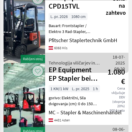
CPD15TVL
na
zahtevo
L. pr. 2026
1080 cm
Bauart: Frontstapler /
Elektro 3 Rad-Stapler,
Tragkraft: 1500kg, Hubhöhe:
Pfitscher Staplertechnik GmbH
4800mm, Bauhöhe:
6068 Mils
2200mm, Freihub: 1460mm,
Gabellänge: 1200mm,
18-07-
Rabljeni stroj
Batterie: Lithium-Ionen Bj. 2
Tehnologija viličarjev in
2025
EP Equipment
skladišča / EP Equipment
08:20
1.080
EP Stapler bei
€
MC-Stapler
1 KM/1 kW
L. pr. 2025
1 h
Cena
vključuje
DDV
gorivo: Električni, Sila
(stopnja
dvigovanja (cm): 0 do 1500,
20%)
Vrsta jambora: Standard,
900 € neto
MC – Stapler & Maschinenhandel
Čelni nakladalnik / viličar, :
4481 Asten
Čelni nakladalnik / viličar
Tehnologija viličarjev in skla
08-06-
Rabljeni stroj