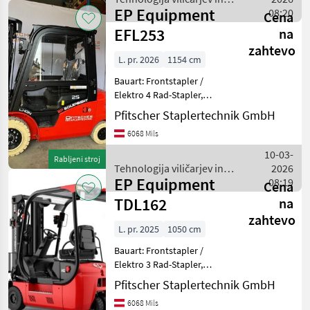
EP Equipment
skladišča / EP Equipment
08:20
Cena
EFL253
na
zahtevo
L. pr. 2026
1154 cm
Bauart: Frontstapler /
Elektro 4 Rad-Stapler,
Tragkraft: 2500kg, Hubhöhe:
Pfitscher Staplertechnik GmbH
4800mm, Bauhöhe:
6068 Mils
2265mm, Freihub: 1555mm,
Gabellänge: 1200mm,
10-03-
Rabljeni stroj
Batterie: Lithium Ionen Batt
Tehnologija viličarjev in
2026
EP Equipment
skladišča / EP Equipment
08:19
Cena
TDL162
na
zahtevo
L. pr. 2025
1050 cm
Bauart: Frontstapler /
Elektro 3 Rad-Stapler,
Tragkraft: 1600kg, Hubhöhe:
Pfitscher Staplertechnik GmbH
4800mm, Bauhöhe:
6068 Mils
2150mm, Freihub: 1440mm,