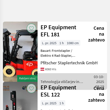
EP Equipment
Cena
EFL 181
na
zahtevo
L. pr. 2025
1 h
1080 cm
Bauart: Frontstapler /
Elektro 4 Rad-Stapler,
Tragkraft: 1800kg, Hubhöhe:
Pfitscher Staplertechnik GmbH
4800mm, Bauhöhe:
6068 Mils
2220mm, Freihub: 1122mm,
Gabellänge: 1150mm,
03-10-
Rabljeni stroj
Anbaugeräte:
Tehnologija viličarjev in
2025
Seitenschieber,
EP Equipment
skladišča / EP Equipment
08:19
Cena
ESL 122
na
zahtevo
L. pr. 2025
1 h