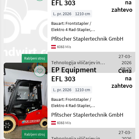
EFL 303
na
zahtevo
L. pr. 2026
1210 cm
Bauart: Frontstapler /
Elektro 4 Rad-Stapler,
Tragkraft: 3000kg, Hubhöhe:
Pfitscher Staplertechnik GmbH
6000mm, Bauhöhe:
6068 Mils
2850mm, Freihub: 2160mm,
Gabellänge: 1200mm,
27-03-
Rabljeni stroj
Batterie: Lithium-Ionen Bj. 2
Tehnologija viličarjev in
2026
EP Equipment
skladišča / EP Equipment
08:20
Cena
EFL 303
na
zahtevo
L. pr. 2026
1210 cm
Bauart: Frontstapler /
Elektro 4 Rad-Stapler,
Tragkraft: 3000kg, Hubhöhe:
Pfitscher Staplertechnik GmbH
5500mm, Bauhöhe:
6068 Mils
2600mm, Freihub: 1910mm,
Gabellänge: 1200mm,
27-03-
Rabljeni stroj
Batterie: Lithium-Ionen Bj. 2
Tehnologija viličarjev in
2026