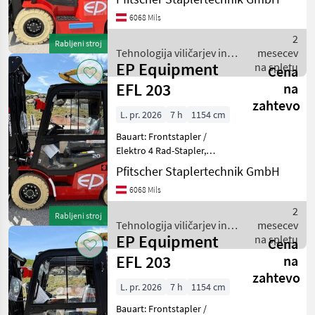
4800mm, Bauhöhe:
6068 Mils
2220mm, Freihub: 1122mm,
Gabellänge: 1150mm,
2
Rabljeni stroj
Batterie: Lithium-Ionen Bj. 2
Tehnologija viličarjev in
mesecev
EP Equipment
skladišča / EP Equipment
na spletu
Cena
EFL 203
na
zahtevo
L. pr. 2026
7 h
1154 cm
Bauart: Frontstapler /
Elektro 4 Rad-Stapler,
Tragkraft: 2000kg, Hubhöhe:
Pfitscher Staplertechnik GmbH
5500mm, Bauhöhe:
6068 Mils
2600mm, Freihub: 1575mm,
Gabellänge: 1200mm,
2
Rabljeni stroj
Batterie: Lithium-Ionen Bj. 2
Tehnologija viličarjev in
mesecev
EP Equipment
skladišča / EP Equipment
na spletu
Cena
EFL 203
na
zahtevo
L. pr. 2026
7 h
1154 cm
Bauart: Frontstapler /