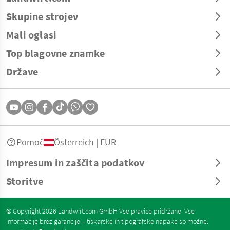
Skupine strojev
Mali oglasi
Top blagovne znamke
Države
Pomoč
Österreich | EUR
Impresum in zaščita podatkov
Storitve
© Copyright 2026 Landwirt.com GmbH Vse pravice pridržane. Vse
informacije brez garancije – tiskarske in tipografske napake so možne.