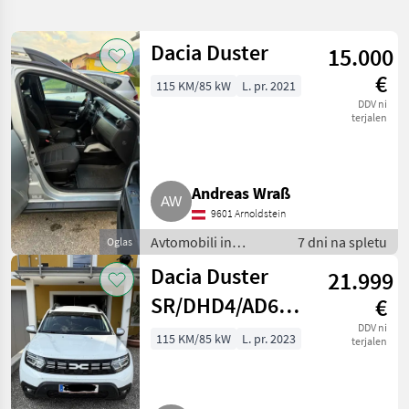
iskanje
Dacia Duster
15.000
Kategorija
Država
Filtri
1
€
115 KM/85 kW
L. pr. 2021
DDV ni
Prikaži 10
TRENUTNA
terjalen
Ponastavi
POT
rezultatov
Dacia
Andreas Wraß
IZBERITE
KATEGORIJO
9601 Arnoldstein
Avtomobili in
7 dni na spletu
Oglas
Osebna vozila / Tovorna vozila / Mopedi
10
motorna kolesa /
Dacia Duster
21.999
Terensko vozilo -
MARKETPLACE
offroader
SR/DHD4/AD6UB2P0M0B0
€
Ponudbe
Mali
SUV/Geländewagen
DDV ni
Marketplace
115 KM/85 kW
L. pr. 2023
trgovcev
oglasi
terjalen