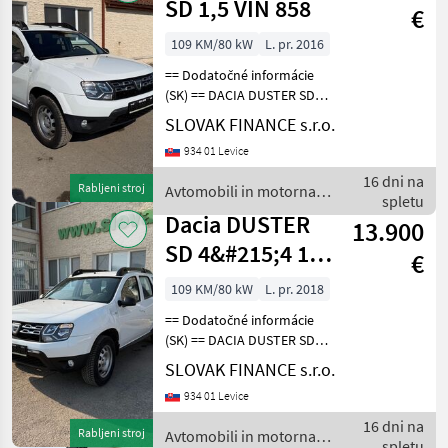
SD 1,5 VIN 858
€
109 KM/80 kW
L. pr. 2016
== Dodatočné informácie
(SK) == DACIA DUSTER SD
4x4 1, 5 diesel r.v. 09/2018,
SLOVAK FINANCE s.r.o.
85 652 km, EURO 6, 80 kW,
934 01 Levice
1461 cm3, manuál, zadné
parkovacie senzory,
16 dni na
Rabljeni stroj
Avtomobili in motorna
klimatizácia, t
spletu
kolesa / Dacia
Dacia DUSTER
13.900
SD 4&#215;4 1,5
€
VIN 272
109 KM/80 kW
L. pr. 2018
== Dodatočné informácie
(SK) == DACIA DUSTER SD
4x4 1, 5 diesel r.v. 03/2018,
SLOVAK FINANCE s.r.o.
43 357 km, EURO 6, 80 kW,
934 01 Levice
1461 cm3, manuál, zadné
parkovacie senzory,
16 dni na
Rabljeni stroj
Avtomobili in motorna
klimatizácia, t
spletu