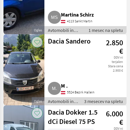
Martina Schirz
4113 Sankt Martin
Avtomobili in
1 mesec na spletu
Oglas
motorna kolesa /
Dacia Sandero
2.850
Drugi
avtomobili/motorji
€
DDV ni
terjalen
Stara cena
2.900 €
M .
5524 Bezirk Hallein
Avtomobili in
3 mesecev na spletu
Oglas
motorna kolesa
Dacia Dokker 1.5
6.000
/ Drugi
avtomobili/motorji
dCi Diesel 75 PS
€
DDV ni