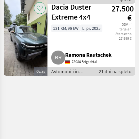
kolesa / Dacia
Dacia Duster
27.500
Extreme 4x4
€
DDV ni
131 KM/96 kW
L. pr. 2025
terjalen
Stara cena
27.999 €
Ramona Rautschek
78086 Brigachtal
Avtomobili in
21 dni na spletu
Oglas
motorna kolesa /
Terensko vozilo -
offroader