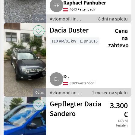
Raphael Panhuber
4643 Pettenbach
Avtomobili in
8 dni na spletu
Oglas
motorna kolesa /
Dacia Duster
Cena
Terensko vozilo -
offroader
na
110 KM/81 kW
L. pr. 2015
zahtevo
D .
6363 Westendorf
Avtomobili in
1 mesec na spletu
Oglas
motorna kolesa /
Gepflegter Dacia
3.300
Terensko vozilo -
offroader
Sandero
€
DDV ni
terjalen