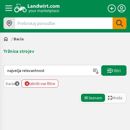
Prebrskaj ponudbe
/
Dacia
Tržnica strojev
Tako je razvrščeno na Landwirt.com
Filtri
x
x
Dacia
Izbriši vse filtre
Seznam
Mreža
Natančnejše