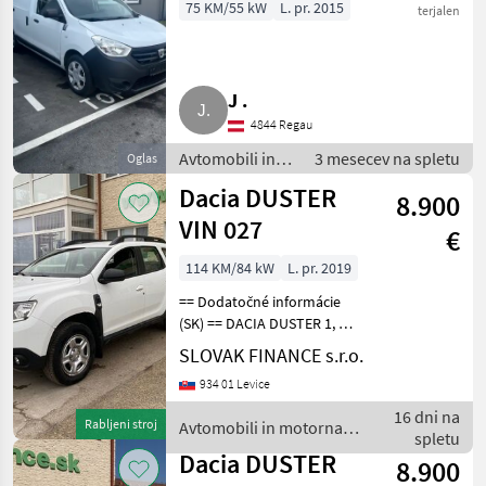
75 KM/55 kW
L. pr. 2015
terjalen
J .
4844 Regau
Avtomobili in
3 mesecev na spletu
Oglas
motorna kolesa
Dacia DUSTER
8.900
/ Limuzina
VIN 027
€
114 KM/84 kW
L. pr. 2019
== Dodatočné informácie
(SK) == DACIA DUSTER 1, 6
SCe 4x4 r.v. 08/2019, 171016
SLOVAK FINANCE s.r.o.
km, EURO 6, 1598 cm3, 84
934 01 Levice
kW, manuálna prevodovka
6st., benzín, klimatizácia, 5
16 dni na
Rabljeni stroj
Avtomobili in motorna
miest
spletu
kolesa / Dacia
Dacia DUSTER
8.900