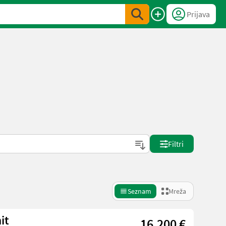
Prijava
Filtri
Seznam
Mreža
it
16.200 €