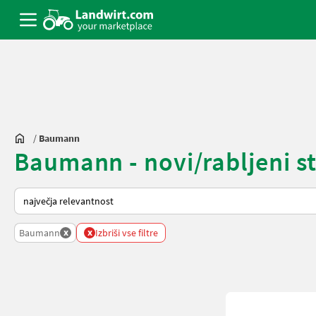
/
Baumann
Baumann - novi/rabljeni st
Tako je razvrščeno na Landwirt.com
x
x
Baumann
Izbriši vse filtre