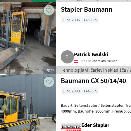
Stapler Baumann
L. pr. 2006
12630 h
Patrick Iwulski
7161 St. Andrä am Zicksee
Tehnologija viličarjev in skladišča / V
Oglas
Baumann GX 50/14/40
L. pr. 2003
17465 h
Bauart: Seitenstapler / Seitenstapler, Tragkraft: 5000kg, Hubhöhe:
4000mm, Bauhöhe: 3000mm, Freihub: 600mm, Gabellänge: 1400mm,
Bereifung vorne: Luft , Bereifung hin
Eder Stapler