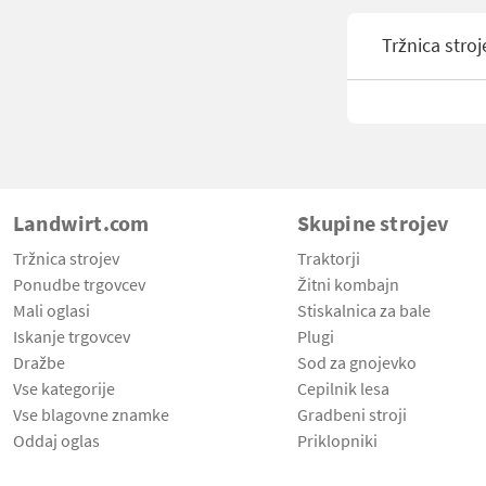
Tržnica stroj
Landwirt.com
Skupine strojev
Tržnica strojev
Traktorji
Ponudbe trgovcev
Žitni kombajn
Mali oglasi
Stiskalnica za bale
Iskanje trgovcev
Plugi
Dražbe
Sod za gnojevko
Vse kategorije
Cepilnik lesa
Vse blagovne znamke
Gradbeni stroji
Oddaj oglas
Priklopniki