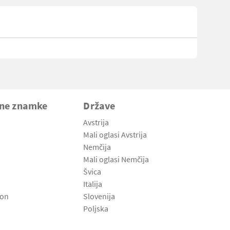
vne znamke
Države
Avstrija
Mali oglasi Avstrija
Nemčija
Mali oglasi Nemčija
Švica
Italija
son
Slovenija
Poljska