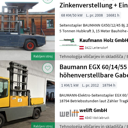
Zinkenverstellung + Ei
68 KM/50 kW
L. pr. 2008
16681 h
Seitenstapler BAUMANN GX50/12/45 Bj. 2008 lt. Zähler 16.681 Stunden
5 Tonnen Hubkraft 3, 15 Meter Bauhöhe
Freihub! Perkins Motor
Kaufmann Holz Gmb
8422 Leitersdorf
Tehnologija viličarjev in skladišča 
Rabljeni stroj
Baumann EGX 60/14/55 
höhenverstellbare Gab
1 KM/1 kW
L. pr. 2012
18794 h
BAUMANN-Elektro-Seitenstapler EGX 60/
18794 Betriebsstunden laut Zähler Tragkraft: 6000 kg / 700 mm
Lastschwerpunkt Hubmast: Duplex-FREI
welift GmbH
4840 Vöcklabruck
Tehnologija viličarjev in skladišča 
Rabljeni stroj