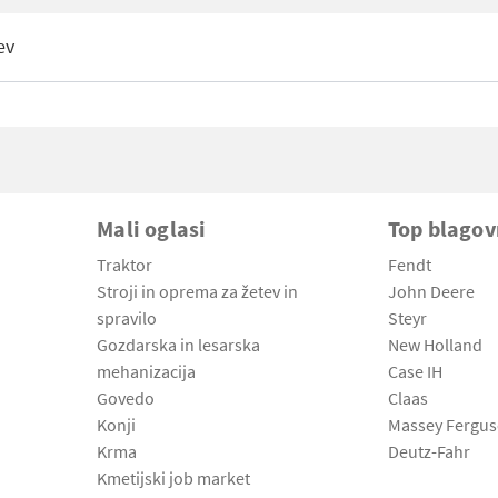
ev
Mali oglasi
Top blago
Traktor
Fendt
Stroji in oprema za žetev in
John Deere
spravilo
Steyr
Gozdarska in lesarska
New Holland
mehanizacija
Case IH
Govedo
Claas
Konji
Massey Fergu
Krma
Deutz-Fahr
Kmetijski job market