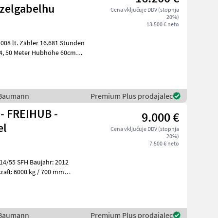
nzelgabelhu
Cena vključuje DDV (stopnja
20%)
13.500 € neto
 4, 50 Meter Hubhöhe 60cm
H
/ Baumann
Premium Plus prodajalec
- FREIHUB -
9.000 €
el
Cena vključuje DDV (stopnja
20%)
7.500 € neto
14/55 SFH Baujahr: 2012
/ Baumann
Premium Plus prodajalec