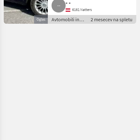
- -
6161 Natters
Avtomobili in
2 mesecev na spletu
Oglas
motorna kolesa
/ Limuzina