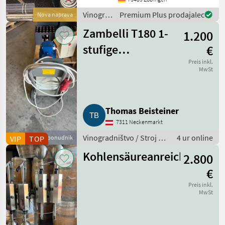
was Sie möchten Größe /
Vinogradništvo
Premium Plus prodajalec
Nova naprava
Breifung / Zubehör, dann
/
be
Zambelli T180 1-
1.200
Sonstige
stufige
€
Impellerpumpe
Preis inkl.
MwSt
Thomas Beisteiner
7311 Neckenmarkt
Vinogradništvo / Stroj za
4 ur online
VIP
Poslovni ponudnik
TOP
kletarjenje
Kohlensäureanreicherungsg
2.800
€
Preis inkl.
MwSt