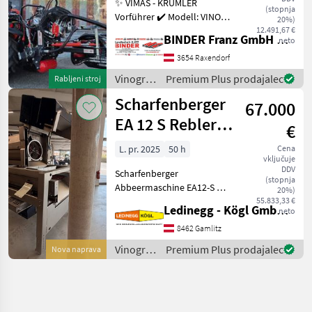
✨ VIMAS - KRÜMLER
(stopnja
Vorführer ✔️ Modell: VINO -
20%)
Version HeavyDuty ✔️ in
12.491,67 €
BINDER Franz GmbH & CoKG
neto
serienmäßiger Ausführung
✔️ Heckanbau - einseitig ✔️
3654 Raxendorf
Hohe
Vinogradništvo
Premium Plus prodajalec
Rabljeni stroj
Arbeitsgeschwindigkeit bis
/
Scharfenberger
zu 5, 5
67.000
Sonstige
EA 12 S Rebler +
€
Rollensortierer
L. pr. 2025
50 h
Cena
vključuje
DDV
Scharfenberger
(stopnja
Abbeermaschine EA12-S mit
20%)
Rollensortierer und
55.833,33 €
Ledinegg - Kögl GmbH - Obst- und Weinbautechnik
neto
Quetschwalze – Präzision
und Flexibilität für die
8462 Gamlitz
Traubenverarbeitung -
Vinogradništvo
Premium Plus prodajalec
Nova naprava
Vorführmaschine
/
Beschreibung:
Scharfenberger