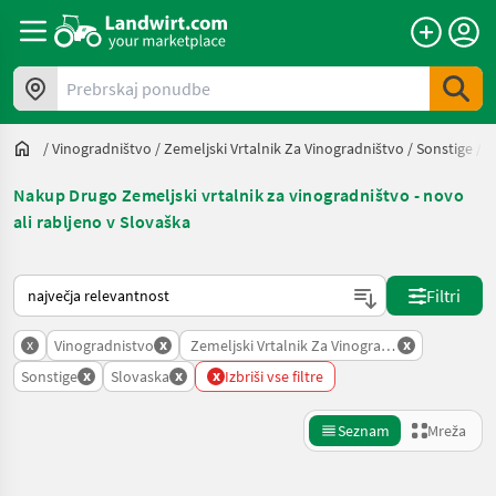
Prebrskaj ponudbe
/
Vinogradništvo
/
Zemeljski Vrtalnik Za Vinogradništvo
/
Sonstige
/
S
Nakup Drugo Zemeljski vrtalnik za vinogradništvo - novo
ali rabljeno v Slovaška
Tako je razvrščeno na Landwirt.com
Filtri
x
x
x
Vinogradnistvo
Zemeljski Vrtalnik Za Vinogradnistvo
x
x
x
Sonstige
Slovaska
Izbriši vse filtre
Seznam
Mreža