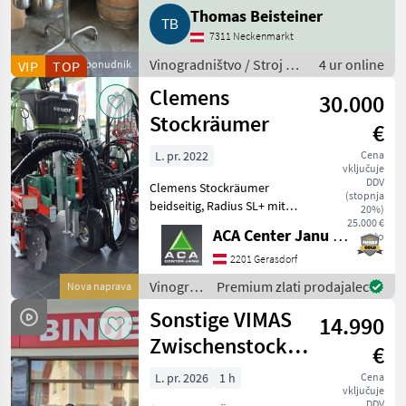
Thomas Beisteiner
7311 Neckenmarkt
Vinogradništvo / Stroj za
4 ur online
VIP
Poslovni ponudnik
TOP
kletarjenje
Clemens
30.000
Stockräumer
€
L. pr. 2022
Cena
vključuje
DDV
Clemens Stockräumer
(stopnja
beidseitig, Radius SL+ mit
20%)
Zinkenkreisel, SB 2
25.000 €
ACA Center Janu GmbH
neto
Geräteträger, Aushub
hydraulisch Links und
2201 Gerasdorf
Rechts, Arbeitsbreite 2400 -
Vinogradništvo
Premium zlati prodajalec
Nova naprava
3400 mm, inkl. Ventilblock
/
Sonstige VIMAS
14.990
Clemens
Zwischenstock-
€
KRÜMLER
L. pr. 2026
1 h
Cena
vključuje
DDV