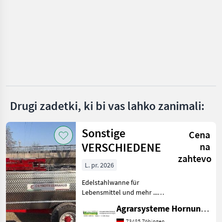
Sonstige
Conpexim
MARKETPLACE
Ponudbe
Mali
Marketplace
trgovcev
oglasi
Drugi zadetki, ki bi vas lahko zanimali:
Sonstige
Cena
VERSCHIEDENE
na
zahtevo
L. pr. 2026
Edelstahlwanne für
Lebensmittel und mehr ...
Einachser / Tandem /
Agrarsysteme Hornung GmbH & Co. KG
Tridem Zweiachser mit
Drehschemel Sagen Sie uns
73485 Zöbingen