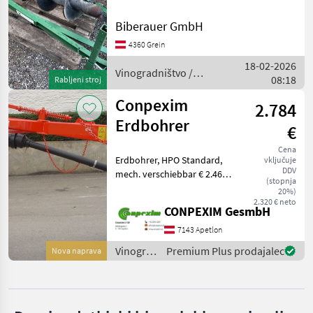
Conpexim
1
vrtalnik za vinogradništvo
Biberauer GmbH
4360 Grein
MARKETPLACE
18-02-2026
Vinogradništvo /
Ponudbe
Mali
08:18
Marketplace
Rabljeni stroj
Sonstige
trgovcev
oglasi
Conpexim
2.784
Erdbohrer
€
Cena
Erdbohrer, HPO Standard,
vključuje
DDV
mech. verschiebbar € 2.460
(stopnja
HPOH mit Hydr.
20%)
Seitenverschub € 2.784
2.320 € neto
CONPEXIM GesmbH
HPOIH mit Vor-
7143 Apetlon
Vinogradništvo
Premium Plus prodajalec
Nova naprava
/
Conpexim