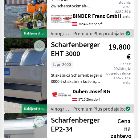
(stopnja
Zwischenstockmäh-
20%)
Kombination ✔️ Modell:
8.332,50 €
BINDER Franz GmbH & CoKG
neto
Ostraticky MSO-400HP ✔️
durch Eigenölversorgung
3654 Raxendorf
ist Mähen auch ✔️ mit
Vinogradništvo
Premium Plus prodajalec
Rabljeni stroj
kleineren Traktoren
/
Scharfenberger
problemlos möglich!
19.800
Sonstige
EHT 3000
€
L. pr. 2000
Cena z
DDV/stroj iz
posredovalnice
Stiskalnica Scharfenberger s
17.522,12 €
3000-l-stiskalnim košem,
neto
velikimi odprtinami za
Duben Josef KG
polnjenje z drsnimi vrati,
popolnoma avtomatskim
3710 Ziersdorf
krmiljenjem, stranskim
Vinogradništvo
Premium Plus prodajalec
Rabljeni stroj
zaslonom, priklj
/
Scharfenberger
Cena
Scharfenberger
EP2-34
na
zahtevo