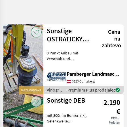
Natančnejše
iskanje
Sonstige
Cena
Kategorija
Država
Filtri
3
1
OSTRATICKY
na
zahtevo
ERDBOHRER
Prikaži 3
TRENUTNA
3 Punkt Anbau mit
Ponastavi
NEU
POT
rezultatov
Verschub und
Kmetijska
Neigungsrahmen
tehnika
Änderungen und Irrtümer
Pamberger Landmaschinentechnik GmbH
vorbehalten.
Vinogradnistvo
Vinogradništvo Zemeljski
3123 Obritzberg
Zemeljski
vrtalnik za vinogradništvo
Vrtalnik Za
Vinogradništvo
Premium Plus prodajalec
Nova naprava
Vinogradnistvo
/
Sonstige DEB
2.190
Sonstige
IZBERITE
KATEGORIJO
€
mit 300mm Bohrer inkl.
DDV ni
Sonstige
2
Gelenkwelle
terjalen
Vinogradništvo Zemeljski