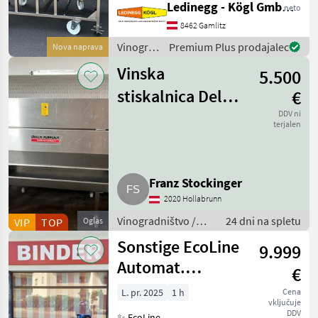
Ledinegg - Kögl GmbH - Obst- und Weinbautechnik
neto
Leistungsfähigkeit und
praxisgerechte Ausstattung.
8462 Gamlitz
Mit seiner flexiblen
Vinogradništvo
Premium Plus prodajalec
Nova naprava
Bauweise und der
/
Vibrationsaustr
Vinska
5.500
Scharfenberger
stiskalnica Della
€
Toffola 1.600 l
DDV ni
terjalen
Franz Stockinger
2020 Hollabrunn
Vinogradništvo /
24 dni na spletu
VIP
TOP
Oglas
Stroj za kletarjenje
Sonstige EcoLine
9.999
Automat.
€
Zwischenstockmäher
L. pr. 2025
1 h
Cena
vključuje
Ostraticky
DDV
✨ EcoLine