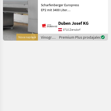
Scharfenberger Europress
EP2 mit 3400 Liter
Presskorbinhalt, Tank-
Presssystem,
Duben Josef KG
Displaysteuerung mit
Touchscreen und 10-Zoll-
3710 Ziersdorf
Monitor seitlich,
Vinogradništvo
Premium Plus prodajalec
Nova naprava
Funkfernbedienung, pneu
/
Scharfenberger