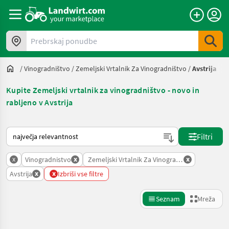
Prebrskaj ponudbe
/
Vinogradništvo
/
Zemeljski Vrtalnik Za Vinogradništvo
/
Avstrija
Kupite Zemeljski vrtalnik za vinogradništvo - novo in
rabljeno v Avstrija
Tako je razvrščeno na Landwirt.com
Filtri
x
x
x
Vinogradnistvo
Zemeljski Vrtalnik Za Vinogradnistvo
x
x
Avstrija
Izbriši vse filtre
Seznam
Mreža