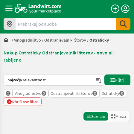
Prebrskaj ponudbe
/
Vinogradništvo
/
Odstranjevalniki Štorov
/
Ostraticky
Nakup Ostraticky Odstranjevalniki štorov - novo ali
rabljeno
Tako je razvrščeno na Landwirt.com
Filtri
x
x
x
x
Vinogradnistvo
Odstranjevalniki Storov
Ostraticky
x
Izbriši vse filtre
Seznam
Mreža