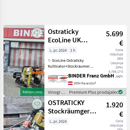
Natančnejše
iskanje
Ostraticky
5.699
Kategorija
Država
Filtri
4
EcoLine UK
€
125+Zwischenstock-
L. pr. 2024
1 h
Cena
Prikaži 5
TRENUTNA
Ponastavi
vključuje
Räumgerät
POT
rezultatov
DDV
✨ EcoLine Ostraticky
(stopnja
Kmetijska
Kultivator+Stockräumer
20%)
tehnika
AKTION ✔️ Modell : UK 125 +
4.749,17 €
BINDER Franz GmbH & CoKG
neto
ZStRG ✔️ in serienmäßiger
Vinogradnistvo
Ausführung ✔️
3654 Raxendorf
Odstranjevalniki
Universalkultivator 125 ✔️
Storov
Vinogradništvo
Premium Plus prodajalec
Rabljeni stroj
mit Breitscharren,
/
Ostraticky
OSTRATICKY
1.920
Ostraticky
Stockräumgerät
IZBERITE
€
KATEGORIJO
NEU
L. pr. 2024
Cena
vključuje
Ostraticky
DDV