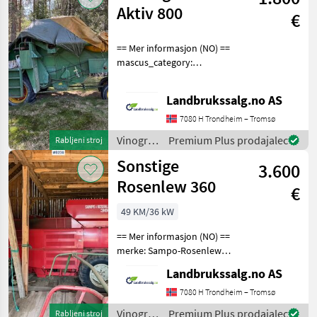
Aktiv 800
€
== Mer informasjon (NO) ==
mascus_category:
agriharvesters Please
provide reference number
Landbrukssalg.no AS
upon request: 4606 See
en.landbrukssalg.no/4606
7080 H Trondheim – Tromsø
for more images Descrip
Vinogradništvo
Premium Plus prodajalec
Rabljeni stroj
/
Sonstige
3.600
Sonstige
Rosenlew 360
€
49 KM/36 kW
== Mer informasjon (NO) ==
merke: Sampo-Rosenlew
Specifications Stored inside
Landbrukssalg.no AS
Valmet engine Net weight
approx. 3360 kg Cutting
7080 H Trondheim – Tromsø
table 8 feet Height 283 cm
Vinogradništvo
Premium Plus prodajalec
Rabljeni stroj