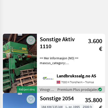
Sonstige Aktiv
3.600
1110
€
== Mer informasjon (NO) ==
mascus_category:
agriharvesters Please
provide reference number
Landbrukssalg.no AS
upon request: 7888 See
en.landbrukssalg.no/7888
7080 H Trondheim – Tromsø
for more images Specifi
Vinogradništvo
Premium Plus prodajalec
Rabljeni stroj
/
Sonstige 2054
35.800
Sonstige
€
184 KM/135 kW
L. pr. 1995
2500 h