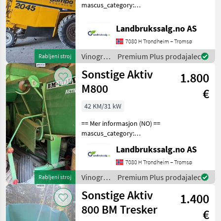
mascus_category:
agriharvesters Please
Gregoire
provide reference number
Landbrukssalg.no AS
upon request: 9376 See
Braud
7080 H Trondheim – Tromsø
en.landbrukssalg.no/9376
for more images Specifi
Vinogradništvo
Premium Plus prodajalec
Rabljeni stroj
Pellenc
/
Sonstige Aktiv
1.800
Sonstige
Ero
M800
€
Krieger
42 KM/31 kW
Prikaži
== Mer informasjon (NO) ==
vse (8)
mascus_category:
agriharvesters Please
Landbrukssalg.no AS
MODEL
provide reference number
upon request: 9266 See
7080 H Trondheim – Tromsø
en.landbrukssalg.no/9266
Vinogradništvo
Premium Plus prodajalec
Rabljeni stroj
for more images Specifi
/
8350
Sonstige Aktiv
1.400
Sonstige
C7206
800 BM Tresker
€
CR9080