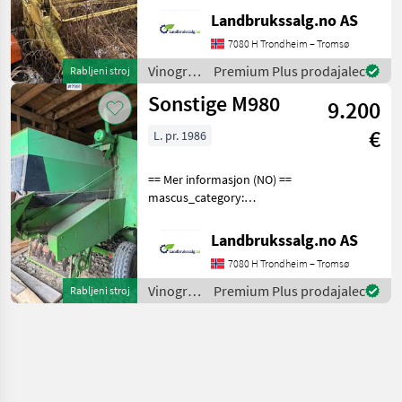
provide reference number
Landbrukssalg.no AS
upon request: 6767 See
en.landbrukssalg.no/6767
7080 H Trondheim – Tromsø
for more images Descrip
Vinogradništvo
Premium Plus prodajalec
Rabljeni stroj
/
Sonstige M980
9.200
Sonstige
€
L. pr. 1986
== Mer informasjon (NO) ==
mascus_category:
agriharvesters Please
provide reference number
Landbrukssalg.no AS
upon request: 7991 See
7080 H Trondheim – Tromsø
en.landbrukssalg.no/7991
for more images Specifi
Vinogradništvo
Premium Plus prodajalec
Rabljeni stroj
/
Sonstige