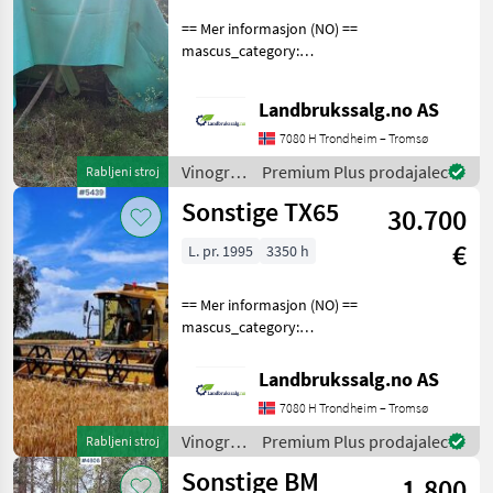
== Mer informasjon (NO) ==
CX880
mascus_category:
T660
agriharvesters Please
provide reference number
Landbrukssalg.no AS
MARKETPLACE
upon request: 8916 See
en.landbrukssalg.no/8916
7080 H Trondheim – Tromsø
Ponudbe
Mali
for more images Specifi
Marketplace
Vinogradništvo
Premium Plus prodajalec
Rabljeni stroj
trgovcev
oglasi
/
Sonstige TX65
30.700
Sonstige
€
L. pr. 1995
3350 h
== Mer informasjon (NO) ==
mascus_category:
agriharvesters Please
provide reference number
Landbrukssalg.no AS
upon request: 5439 See
7080 H Trondheim – Tromsø
en.landbrukssalg.no/5439
for more images Beskriv
Vinogradništvo
Premium Plus prodajalec
Rabljeni stroj
/
Sonstige BM
1.800
Sonstige