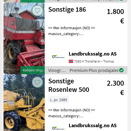
approx.
/
Sonstige 186
1.800
Sonstige
€
== Mer informasjon (NO) ==
mascus_category:
agriharvesters Please
provide reference number
upon request: 6764 See
Landbrukssalg.no AS
en.landbrukssalg.no/6764
7080 H Trondheim – Tromsø
for more images Specifi
Vinogradništvo
Premium Plus prodajalec
Rabljeni stroj
/
Sonstige
2.300
Sonstige
Rosenlew 500
€
L. pr. 1985
== Mer informasjon (NO) ==
mascus_category:
agriharvesters Please
Landbrukssalg.no AS
provide reference number