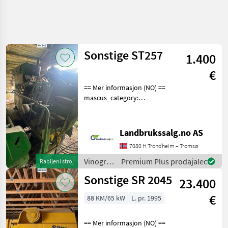
Natančnejše
iskanje
Sonstige ST257
1.400
Kategorija
Država
Filtri
4
1
€
== Mer informasjon (NO) ==
Prikaži 17
TRENUTNA
Ponastavi
mascus_category:
POT
rezultatov
agriharvesters Please
Kmetijska
provide reference number
tehnika
upon request: 4546 See
Landbrukssalg.no AS
Vinogradnistvo
en.landbrukssalg.no/4546
7080 H Trondheim – Tromsø
for more images Descrip
Obiralnik
Grozdja
Vinogradništvo
Premium Plus prodajalec
Rabljeni stroj
/
Sonstige
Sonstige SR 2045
23.400
Sonstige
IZBERITE
€
88 KM/65 kW
L. pr. 1995
KATEGORIJO
Sonstige
== Mer informasjon (NO) ==