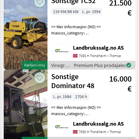
Sonstige TC52
21.500
Sonstige
€
119 KM/88 kW
L. pr. 1994
== Mer informasjon (NO) ==
mascus_category:
agriharvesters Please
provide reference number
Landbrukssalg.no AS
upon request: 6904 See
7080 H Trondheim – Tromsø
en.landbrukssalg.no/6904
for more images Descrip
Vinogradništvo
Premium Plus prodajalec
Rabljeni stroj
/
Sonstige
16.000
Sonstige
Dominator 48
€
L. pr. 1984
1704 h
== Mer informasjon (NO) ==
mascus_category:
agriharvesters Please
Landbrukssalg.no AS
provide reference number
upon request: 6032 See
7080 H Trondheim – Tromsø
en.landbrukssalg.no/6032