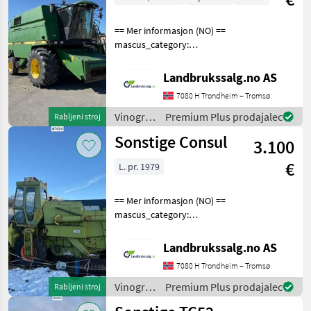
== Mer informasjon (NO) ==
mascus_category:
agriharvesters Please
provide reference number
Landbrukssalg.no AS
upon request: 7401 See
7080 H Trondheim – Tromsø
en.landbrukssalg.no/7401
for more images Specifi
Vinogradništvo
Premium Plus prodajalec
Rabljeni stroj
/
Sonstige Consul
3.100
Sonstige
€
L. pr. 1979
== Mer informasjon (NO) ==
mascus_category:
agriharvesters Please
provide reference number
Landbrukssalg.no AS
upon request: 7024 See
7080 H Trondheim – Tromsø
en.landbrukssalg.no/7024
for more images Specifi
Vinogradništvo
Premium Plus prodajalec
Rabljeni stroj
/