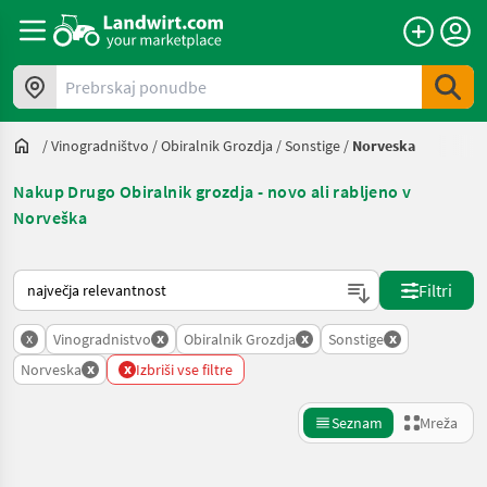
Prebrskaj ponudbe
/
Vinogradništvo
/
Obiralnik Grozdja
/
Sonstige
/
Norveska
Nakup Drugo Obiralnik grozdja - novo ali rabljeno v
Norveška
Tako je razvrščeno na Landwirt.com
Filtri
x
x
x
x
Vinogradnistvo
Obiralnik Grozdja
Sonstige
x
x
Norveska
Izbriši vse filtre
Seznam
Mreža