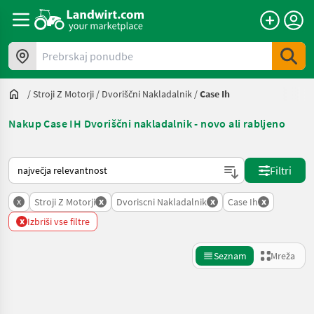
Prebrskaj ponudbe
/
Stroji Z Motorji
/
Dvoriščni Nakladalnik
/
Case Ih
Nakup Case IH Dvoriščni nakladalnik - novo ali rabljeno
Tako je razvrščeno na Landwirt.com
Filtri
x
x
x
x
Stroji Z Motorji
Dvoriscni Nakladalnik
Case Ih
x
Izbriši vse filtre
Seznam
Mreža