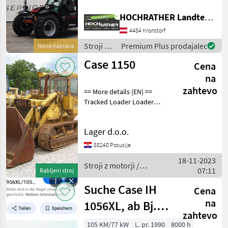
LED Arbeitsscheinwerfer am
Außenarm Deluxe Sitz mit
Weidemann
HOCHRATHER Landtechnik GmbH
Luftfederung und Armlehne
4484 Kronstorf
Heizung und Klimanalage
Thaler
Drucklos
Stroji z
Premium Plus prodajalec
Nova naprava
motorji /
Case 1150
Schäffer
Cena
Case IH
na
Fuchs
zahtevo
== More details (EN) ==
Tracked Loader Loader
Giant
bucket with teeth width of
basket 2000 mm Stroji z
Prikaži
Lager d.o.o.
motorji Dvoriščni
vse
nakladalnik
88240 Posusije
(50)
18-11-2023
Stroji z motorji /
MARKETPLACE
07:11
Rabljeni stroj
Case IH
Ponudbe
Mali
Suche Case IH
Cena
Marketplace
trgovcev
oglasi
na
1056XL, ab Bj.
zahtevo
1990
105 KM/77 kW
L. pr. 1990
8000 h