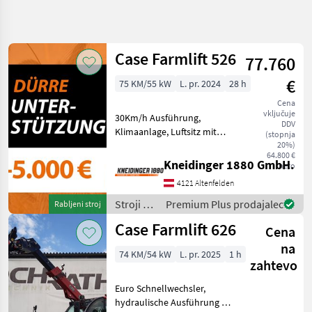
Natančnejše
iskanje
Case Farmlift 526
77.760
Kategorija
Država
Filtri
4
€
75 KM/55 kW
L. pr. 2024
28 h
Cena
Prikaži 4
TRENUTNA
Ponastavi
vključuje
30Km/h Ausführung,
POT
rezultatov
DDV
Klimaanlage, Luftsitz mit
(stopnja
Kmetijska
Gurt, Ber. 280/80R20 Einzel
20%)
tehnika
64.800 €
Joystick mit Proportionaler
Kneidinger 1880 GmbH.
neto
Stroji Z
gleichzeitiger Steuerung,
Motorji
4121 Altenfelden
Steuerventil für
Dvoriscni
5.Funktionen, H
Stroji z
Premium Plus prodajalec
Rabljeni stroj
Nakladalnik
motorji /
Case Farmlift 626
Case
Cena
Case IH
Ih
na
74 KM/54 kW
L. pr. 2025
1 h
zahtevo
IZBERITE
KATEGORIJO
Euro Schnellwechsler,
Case IH
hydraulische Ausführung 2