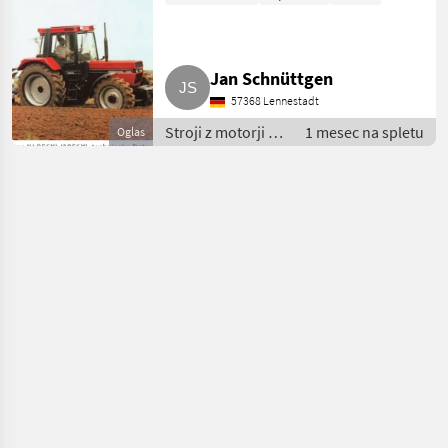
Jan Schnüttgen
57368 Lennestadt
Stroji z motorji /
1 mesec na spletu
Oglas
Dvoriščni
nakladalnik