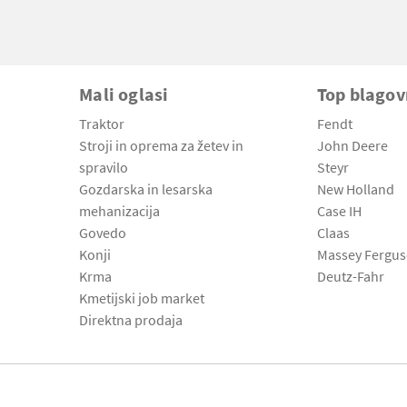
Mali oglasi
Top blago
Traktor
Fendt
Stroji in oprema za žetev in
John Deere
spravilo
Steyr
Gozdarska in lesarska
New Holland
mehanizacija
Case IH
Govedo
Claas
Konji
Massey Fergu
Krma
Deutz-Fahr
Kmetijski job market
Direktna prodaja