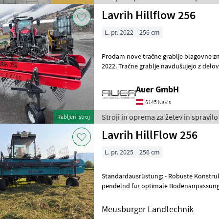
Lavrih Hillflow 256
L. pr. 2022
256 cm
Prodam nove tračne grablje blagovne znamke Lavr
2022. Tračne grablje navdušujejo z delovno
omogoča učinkovito obdelavo velikih p
Auer GmbH
6145 Navis
Stroji in oprema za žetev in spravilo
Rabljeni stroj
Lavrih HillFlow 256
L. pr. 2025
256 cm
Standardausrüstung: - Robuste Konstru
pendelnd für optimale Bodenanpassung
Dreipunktanbau Kat. 1/2 - 5 Zinkenpaare
Meusburger Landtechnik