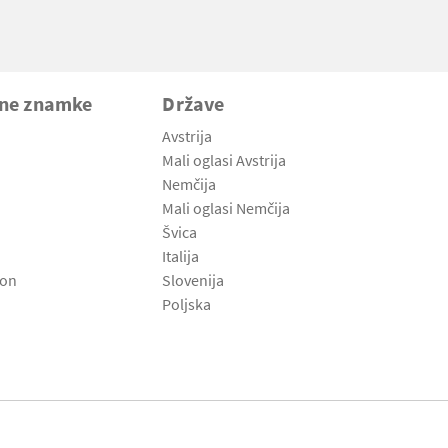
vne znamke
Države
Avstrija
Mali oglasi Avstrija
Nemčija
Mali oglasi Nemčija
Švica
Italija
son
Slovenija
Poljska