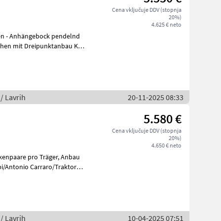
Cena vključuje DDV (stopnja
20%)
4.625 € neto
en - Anhängebock pendelnd
hen mit Dreipunktanbau Kat.
 / Lavrih
20-11-2025 08:33
5.580 €
Cena vključuje DDV (stopnja
20%)
4.650 € neto
aare pro Träger, Anbau
 / Lavrih
10-04-2025 07:51