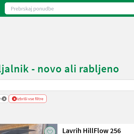
Prebrskaj ponudbe
jalnik - novo ali rabljeno
x
x
h
Izbriši vse filtre
Lavrih HillFlow 256