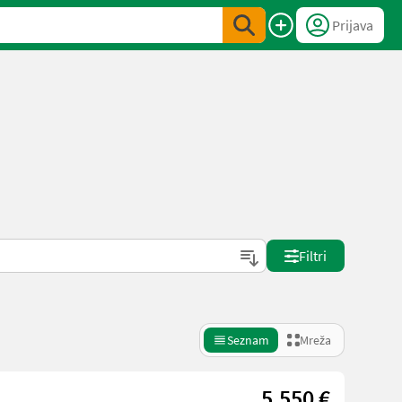
Prijava
Filtri
Seznam
Mreža
5.550 €