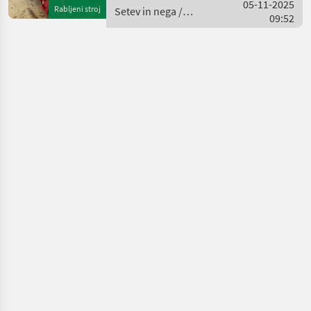
gegen Verschmutzung /
05-11-2025
Rabljeni stroj
Setev in nega /
gezogener Furchenzieher
09:52
Grimme
mit