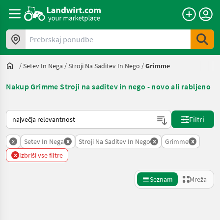
Prebrskaj ponudbe
/
Setev In Nega
/
Stroji Na Saditev In Nego
/
Grimme
Nakup Grimme Stroji na saditev in nego - novo ali rabljeno
Tako je razvrščeno na Landwirt.com
Filtri
x
x
x
x
Setev In Nega
Stroji Na Saditev In Nego
Grimme
x
Izbriši vse filtre
Seznam
Mreža