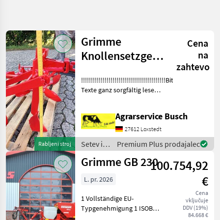
Natančnejše
iskanje
Grimme
Cena
Kategorija
Država
Filtri
4
Knollensetzgerät
na
zahtevo
mit Grubberstil
Prikaži 9
TRENUTNA
!!!!!!!!!!!!!!!!!!!!!!!!!!!!!!!!!!!!!!!!!!!Bitte
Ponastavi
geschraubt für
POT
rezultatov
Texte ganz sorgfältig lesen
Kmetijska
!!!!!!!!!!!!!!!!! Saatgutbeize &
tehnika
Maissatgutbeizmittel sehr
Agrarservice Busch
Setev
gute Wirksamkeit gegen
In
Vogelf
27612 Loxstedt
Nega
Setev in
Premium Plus prodajalec
Rabljeni stroj
Stroji Na
nega /
Saditev
Grimme GB 230
100.754,92
In Nego
Grimme
Grimme
€
L. pr. 2026
Cena
IZBERITE
1 Vollständige EU-
vključuje
KATEGORIJO
Typgenehmigung 1 ISOBUS-
DDV (19%)
84.668 €
Bedienung über