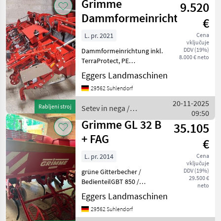
Grimme
9.520
Dammformeinrichtung
€
L. pr. 2021
Cena
vključuje
DDV (19%)
Dammformeinrichtung inkl.
8.000 € neto
TerraProtect, PE
Auskleidung, Mini
Eggers Landmaschinen
Gitterrolle auf Damm,
29562 Suhlendorf
Fahrgassenräumer Setev in
nega Stroji na saditev in
20-11-2025
Rabljeni stroj
Setev in nega /
nego
09:50
Grimme
Grimme GL 32 B
35.105
+ FAG
€
L. pr. 2014
Cena
vključuje
DDV (19%)
grüne Gitterbecher /
29.500 €
BedienteilGBT 850 /
neto
Kippbunker 2200kg / 80er
Eggers Landmaschinen
Reihe / Reihenabschaltung
29562 Suhlendorf
mech. 2 Reihen / Roste