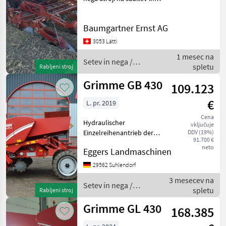
nego
Baumgartner Ernst AG
3053 Lätti
1 mesec na
Setev in nega /
spletu
Rabljeni stroj
Grimme
Grimme GB 430
109.123
€
L. pr. 2019
Cena
Hydraulischer
vključuje
Einzelreihenantrieb der
DDV (19%)
91.700 €
Legeelemente (variable
neto
Eggers Landmaschinen
Anpassung des
Pflanzabstandes neben der
29562 Suhlendorf
Fahrgasse sowie
3 mesecev na
Teilbreitenschaltung
Setev in nega /
spletu
Rabljeni stroj
möglich) / K80 Kugelkopf /
Grimme
Grimme GL 430
168.385