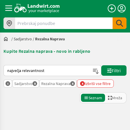
Prebrskaj ponudbe
/
Sadjarstvo
/
Rezalna Naprava
Kupite Rezalna naprava - novo in rabljeno
Tako je razvrščeno na Landwirt.com
Filtri
x
x
x
x
Sadjarstvo
Rezalna Naprava
Izbriši vse filtre
Seznam
Mreža
Natančnejše