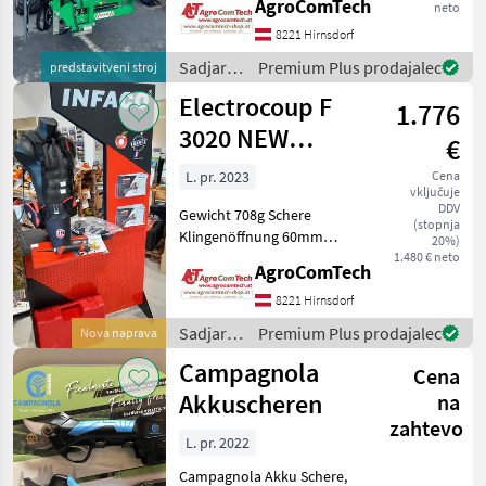
AgroComTech
neto
Vertikalschneidbalken 2,
23m 1 Balken mit 0, 89cm
8221 Hirnsdorf
MARKETPLACE
mech. Verstellbar
Sadjarstvo
Premium Plus prodajalec
predstavitveni stroj
Abbausystem auf Räder
Ponudbe
/ Fama
Mali
Marketplace
Electrocoup F
Fronthydraulikmontage
1.776
trgovcev
oglasi
3020 NEW
€
Akkuschere
L. pr. 2023
Cena
vključuje
INFACO
DDV
Gewicht 708g Schere
(stopnja
Klingenöffnung 60mm
20%)
Schnittleistung 40mm
1.480 € neto
AgroComTech
Gewicht 698g Akku Lithium-
Ionen Akkus Schnellladung
8221 Hirnsdorf
erfolgt in 2 Stunden
Sadjarstvo
Premium Plus prodajalec
Nova naprava
Zusätzlich eine Reseverkli
/
Campagnola
Cena
Electrocoup
Akkuscheren
na
zahtevo
L. pr. 2022
Campagnola Akku Schere,