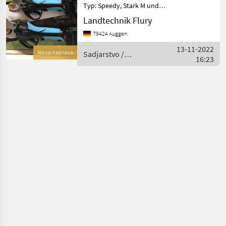
Typ: Speedy, Stark M und
Stark L gereignet für Obst-,
Landtechnik Flury
Wein und Gartenarbeiten
79424 Auggen
Handliche Akkuschere mit
Einsteckakku in 3
13-11-2022
Nova naprava
Sadjarstvo /
verschiedene M
16:23
Campagnola