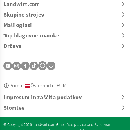
Landwirt.com
Skupine strojev
Mali oglasi
Top blagovne znamke
Države
Pomoč
Österreich | EUR
Impresum in zaščita podatkov
Storitve
© Copyright 2026 Landwirt.com GmbH Vse pravice pridržane. Vse