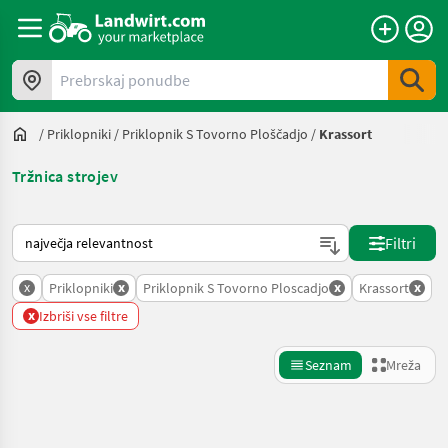
Prebrskaj ponudbe
/
Priklopniki
/
Priklopnik S Tovorno Ploščadjo
/
Krassort
Tržnica strojev
Tako je razvrščeno na Landwirt.com
Filtri
x
x
x
x
Priklopniki
Priklopnik S Tovorno Ploscadjo
Krassort
x
Izbriši vse filtre
Seznam
Mreža