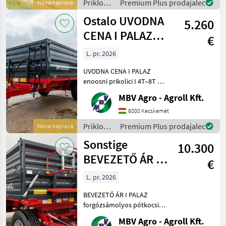
Priklopniki
Premium Plus prodajalec
Nova naprava
(Pendelbordwand oben mit
/
Ostalo UVODNA
erhöhtem Dr
5.260
Pühringer
CENA I PALAZ
€
enoosni prikolici
L. pr. 2026
I 4T-8
UVODNA CENA I PALAZ
enoosni prikolici I 4T–8T Če
gre za PALAZ, potem
MBV Agro - Agroll Kft.
izključno MBV AGRO!
Kupujte neposredno pri
6000 Kecskemét
uvozniku, največjem
Priklopniki
Premium Plus prodajalec
Nova naprava
prodajalcu PALAZ v regiji.
/
Sonstige
Skupi
10.300
Sonstige
BEVEZETŐ ÁR I
€
PALAZ
L. pr. 2026
forgózsámolyos
BEVEZETŐ ÁR I PALAZ
pótkocsik I 8
forgózsámolyos pótkocsik I
8T-18T Ha PALAZ akkor
MBV Agro - Agroll Kft.
kizárólag az MBV AGRO!