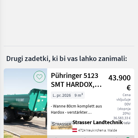
Metal-Fach
Fliegl
Conpexim
Farmtech
Drugi zadetki, ki bi vas lahko zanimali:
Krone
Pühringer 5123
Prikaži
43.900
vse (8)
SMT HARDOX,
€
20t
MARKETPLACE
L. pr. 2026
9 m³
Cena
vključuje
Ponudbe
Mali
DDV
- Wanne 80cm komplett aus
Marketplace
trgovcev
oglasi
(stopnja
Hardox - verstärkter
20%)
Muldenkörper mit
36.583,33 €
Strasser Landtechnik GmbH
neto
doppelter Anzahl an
Versteifungen unten -
4724 Neukirchen a. Walde
Schotterklappe 400mm