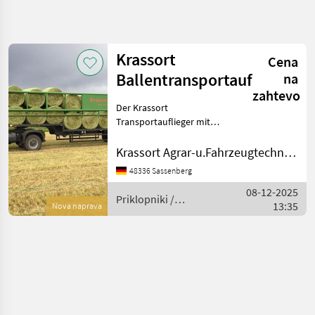
Natančnejše
iskanje
Krassort
Cena
Kategorija
Država
Filtri
4
Ballentransportauflieger
na
zahtevo
Der Krassort
Prikaži 1
TRENUTNA
Ponastavi
POT
Transportauflieger mit
rezultatov
hydraulischen
Kmetijska
Klemmgattern wurde
Krassort Agrar-u.Fahrzeugtechnik GmbH
tehnika
speziell für den Transport
Priklopniki
48336 Sassenberg
von Großballen entwickelt.
Priklopnik
08-12-2025
Durch seine hydraulischen
Priklopniki /
S Tovorno
13:35
Seitengatter, d
Nova naprava
Krassort
Ploscadjo
Krassort
IZBERITE
KATEGORIJO
Krassort