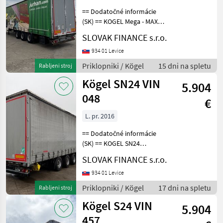
== Dodatočné informácie
(SK) == KOGEL Mega - MAXX
S24 trojstranka LOWDECK
SLOVAK FINANCE s.r.o.
r.v.03/2011, zdvíhacia
náprava, kotúčové brzdy,
934 01 Levice
vnútorná výška: 3 m, váha:
Priklopniki / Kögel
15 dni na spletu
Rabljeni stroj
6500 kg, celk
Kögel SN24 VIN
5.904
048
€
L. pr. 2016
== Dodatočné informácie
(SK) == KOGEL SN24
LOWDECK trojstrannka r.v.
SLOVAK FINANCE s.r.o.
05/2016, kotúčové brzdy,
zdvíhacia náprava,
934 01 Levice
neprezerateľná plachta,
Priklopniki / Kögel
17 dni na spletu
Rabljeni stroj
vnútorná výška 3m,
Kögel S24 VIN
mechan
5.904
457