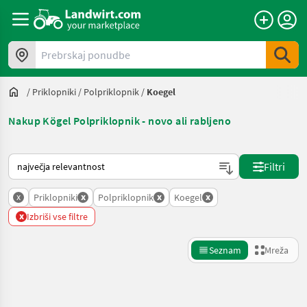
Prebrskaj ponudbe
/
Priklopniki
/
Polpriklopnik
/
Koegel
Nakup Kögel Polpriklopnik - novo ali rabljeno
Tako je razvrščeno na Landwirt.com
Filtri
x
x
x
x
Priklopniki
Polpriklopnik
Koegel
x
Izbriši vse filtre
Seznam
Mreža