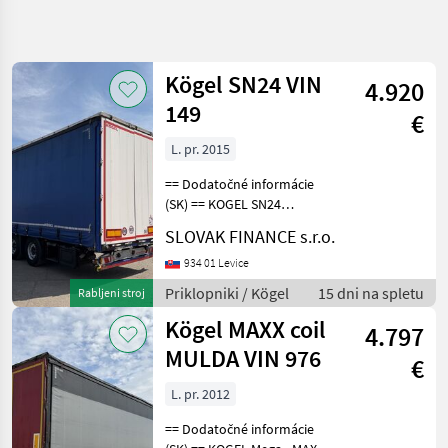
Natančnejše
iskanje
Kögel SN24 VIN
4.920
Kategorija
Država
Filtri
4
149
€
L. pr. 2015
Prikaži 7
TRENUTNA
Ponastavi
POT
rezultatov
== Dodatočné informácie
Kmetijska
(SK) == KOGEL SN24
tehnika
LOWDECK trojstranka s
SLOVAK FINANCE s.r.o.
korytom na zvitky r.v.
Priklopniki
05/2015, kotúčové brzdy,
934 01 Levice
Polpriklopnik
zdvíhacia náprava, mulda-
Priklopniki / Kögel
15 dni na spletu
Rabljeni stroj
7, 2m, vnútorná výška- 3
Koegel
Kögel MAXX coil
4.797
IZBERITE
MULDA VIN 976
KATEGORIJO
€
L. pr. 2012
Kögel
== Dodatočné informácie
Schmitz