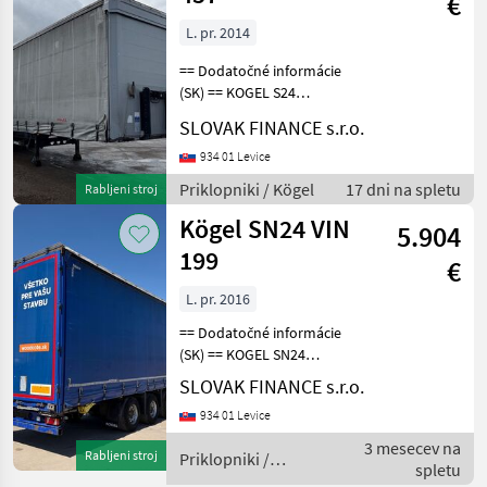
€
L. pr. 2014
== Dodatočné informácie
(SK) == KOGEL S24
LOWDECK trojstranka, r.v.
SLOVAK FINANCE s.r.o.
01/2015, kotúčové brzdy,
zdvíhacia náprava, na
934 01 Levice
vzduchu, vnútorná výška
Priklopniki / Kögel
17 dni na spletu
Rabljeni stroj
3m, váha: 6.602 kg, 39.
Kögel SN24 VIN
5.904
199
€
L. pr. 2016
== Dodatočné informácie
(SK) == KOGEL SN24
LOWDECK MULDA
SLOVAK FINANCE s.r.o.
trojstranka s korytom na
934 01 Levice
zvitky r.v. 01/2016,
kotúčové brzdy, zdvíhacia
3 mesecev na
Rabljeni stroj
Priklopniki /
náprava, vnútorná výška-
spletu
Kögel
3m, muld