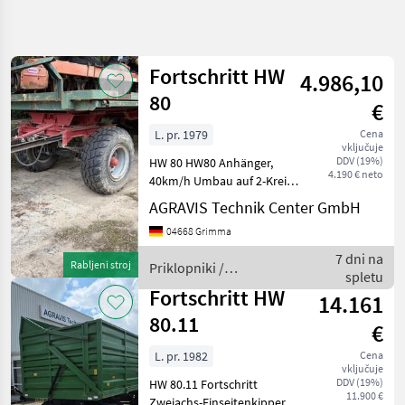
Natančnejše
iskanje
Fortschritt HW
4.986,10
Kategorija
Država
Filtri
4
80
€
L. pr. 1979
Cena
Prikaži 5
TRENUTNA
Ponastavi
vključuje
POT
rezultatov
DDV (19%)
HW 80 HW80 Anhänger,
4.190 € neto
Kmetijska
40km/h Umbau auf 2-Kreis
tehnika
DL-Bremse mit ALB
AGRAVIS Technik Center GmbH
Vorbereitung auf Kippen
Priklopniki
04668 Grimma
mit hydr. Seitenwand
Drugi
Bereifung 60% **ohne
7 dni na
Priklopniki
Rabljeni stroj
Priklopniki /
abgebildete Kreiselegge **
spletu
Fortschritt
Fortschritt
*S
Fortschritt HW
14.161
80.11
IZBERITE
€
KATEGORIJO
L. pr. 1982
Cena
vključuje
Fortschritt
DDV (19%)
HW 80.11 Fortschritt
11.900 €
Zweiachs-Einseitenkipper