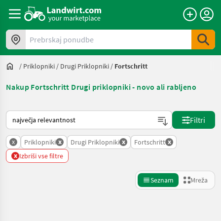
Prebrskaj ponudbe
/
Priklopniki
/
Drugi Priklopniki
/
Fortschritt
Nakup Fortschritt Drugi priklopniki - novo ali rabljeno
Tako je razvrščeno na Landwirt.com
Filtri
x
x
x
x
Priklopniki
Drugi Priklopniki
Fortschritt
x
Izbriši vse filtre
Seznam
Mreža