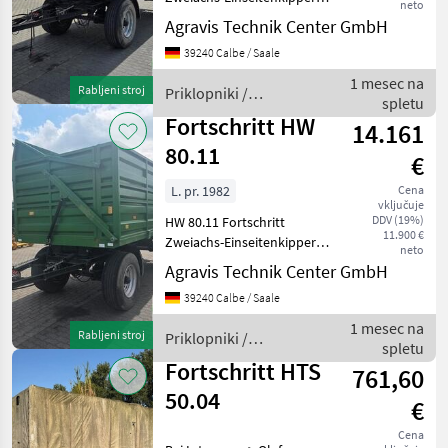
neto
Fliegl
HW 80.11 in
Agravis Technik Center GmbH
Grundausrüstung,
Möslein
39240 Calbe / Saale
Drehschemellenkung
Blattfederung, 25 km/h
1 mesec na
Rabljeni stroj
Priklopniki /
Ifor Williams
Ausführung
spletu
Fortschritt
Stahlbordwände,
Fortschritt HW
14.161
Häckselaufbau, hy
Krone
80.11
€
Tebbe
L. pr. 1982
Cena
vključuje
DDV (19%)
HW 80.11 Fortschritt
Prikaži
11.900 €
Zweiachs-Einseitenkipper
vse
neto
HW 80.11 in
(37)
Agravis Technik Center GmbH
Grundausrüstung,
39240 Calbe / Saale
Drehschemellenkung
MODEL
Blattfederung, 25 km/h
1 mesec na
Rabljeni stroj
Priklopniki /
Ausführung
spletu
Fortschritt
Stahlbordwände,
Fortschritt HTS
761,60
Häckselaufbau, hy
HW
50.04
80.11
€
Cena
MARKETPLACE