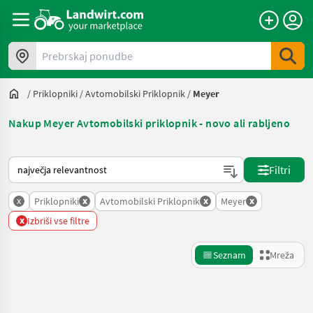
Prebrskaj ponudbe
/
Priklopniki
/
Avtomobilski Priklopnik
/
Meyer
Nakup Meyer Avtomobilski priklopnik - novo ali rabljeno
Tako je razvrščeno na Landwirt.com
Filtri
x
x
x
x
Priklopniki
Avtomobilski Priklopnik
Meyer
x
Izbriši vse filtre
Seznam
Mreža