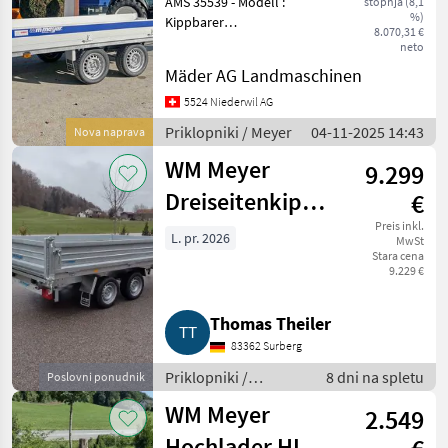
AMS 35539 - Modell :
stopnja (8,1
%)
Kippbarer
8.070,31 €
Transportanhänger -
neto
Kasten innen : 4100 x 2010 x
Mäder AG Landmaschinen
200 mm - Gesamtmasse :
6450 x 2180 x 1450 mm -
5524 Niederwil AG
Höhe ab Boden : ca. 650
Priklopniki / Meyer
04-11-2025 14:43
Nova naprava
mm - Ges.
WM Meyer
9.299
Dreiseitenkipper
€
HKD 3.531/1.860
Preis inkl.
L. pr. 2026
MwSt
Stara cena
Stahl
9.229 €
Thomas Theiler
83362 Surberg
Priklopniki /
8 dni na spletu
Poslovni ponudnik
Avtomobilski
WM Meyer
2.549
priklopnik
Hochlader HLN