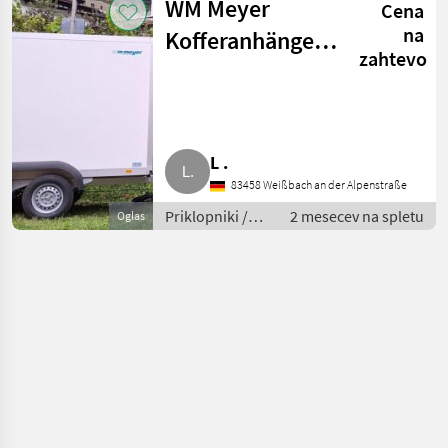
WM Meyer
Cena
priklopnik
na
Kofferanhänger
zahtevo
100 km/h-
Zulassung
L .
83458 Weißbach an der Alpenstraße
Priklopniki /
2 mesecev na spletu
Oglas
Avtomobilski
priklopnik