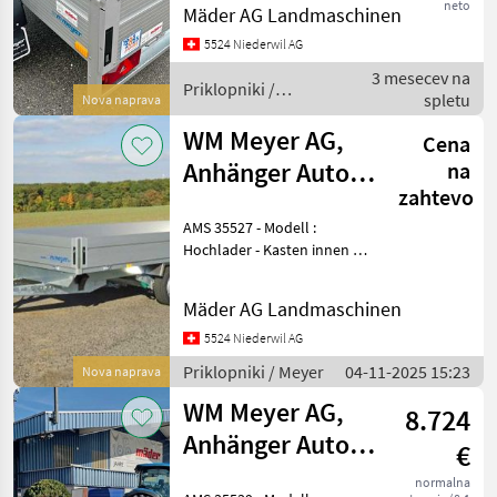
neto
Humbaur
350 mm - Gesamtmasse :
Mäder AG Landmaschinen
3420 x 1810 x 890 mm - Ges.
5524 Niederwil AG
Gewicht : 1300 kg - Nutzlast
Pongratz
3 mesecev na
ca. : 1
Priklopniki /
spletu
Nova naprava
Böckmann
Meyer
WM Meyer AG,
Cena
TPV
Anhänger Auto
na
zahtevo
HLC 3536/186
Eduard
AMS 35527 - Modell :
Prikaži
Hochlader - Kasten innen :
vse
3605 x 1860 x 330 mm -
(27)
Gesamtmasse : 5115 x 1930
Mäder AG Landmaschinen
x 1000 mm - Höhe ab
MARKETPLACE
Boden: 660 mm -
5524 Niederwil AG
Ges.Gewicht : 3500 kg - Nu
Priklopniki / Meyer
04-11-2025 15:23
Nova naprava
Ponudbe
Mali
Marketplace
trgovcev
oglasi
WM Meyer AG,
8.724
Anhänger Auto
€
MKHL 3541/202
normalna