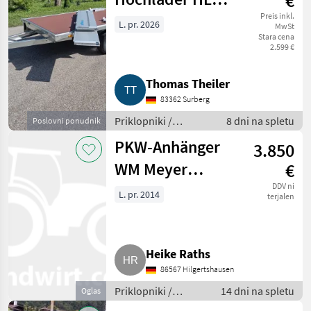
€
1323/141
Preis inkl.
L. pr. 2026
MwSt
Stara cena
2.599 €
Thomas Theiler
83362 Surberg
Priklopniki /
8 dni na spletu
Poslovni ponudnik
Avtomobilski
PKW-Anhänger
3.850
priklopnik
WM Meyer
€
Ladefläche 5,10
DDV ni
L. pr. 2014
terjalen
x 2,20 m EG-HLC
Heike Raths
86567 Hilgertshausen
Priklopniki /
14 dni na spletu
Oglas
Avtomobilski