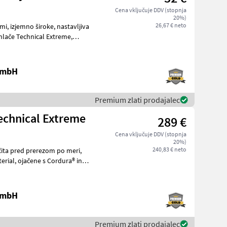
Cena vključuje DDV (stopnja
20%)
26,67 € neto
vljiva
 GmbH
Premium zlati prodajalec
chnical Extreme
289 €
Cena vključuje DDV (stopnja
20%)
240,83 € neto
 GmbH
Premium zlati prodajalec