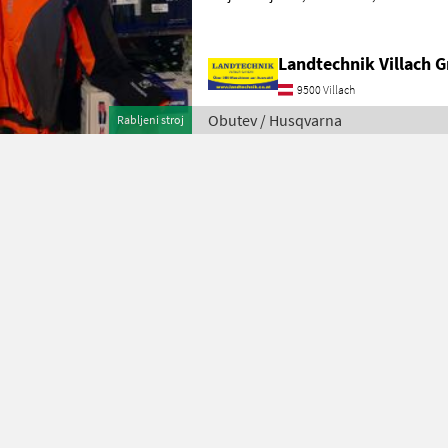
gibanja, Cordura® – odporna na pretrg
Landtechnik Villach
9500 Villach
Obutev / Husqvarna
Rabljeni stroj