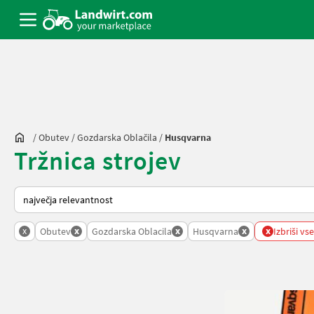
/
Obutev
/
Gozdarska Oblačila
/
Husqvarna
Tržnica strojev
Tako je razvrščeno na Landwirt.com
x
x
x
x
x
Obutev
Gozdarska Oblacila
Husqvarna
Izbriši vse