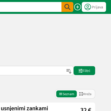
Prijava
Filtri
Seznam
Mreža
 usnjenimi zankami
32 €