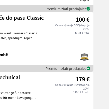
Premium zlati prodajalec
če do pasu Classic
100 €
Cena vključuje DDV (stopnja
20%)
83,33 € neto
m Waist Trousers Classic z
 GmbH
Premium zlati prodajalec
echnical
179 €
Cena vključuje DDV (stopnja
20%)
149,17 € neto
iz Orange für bessere
Abriebs