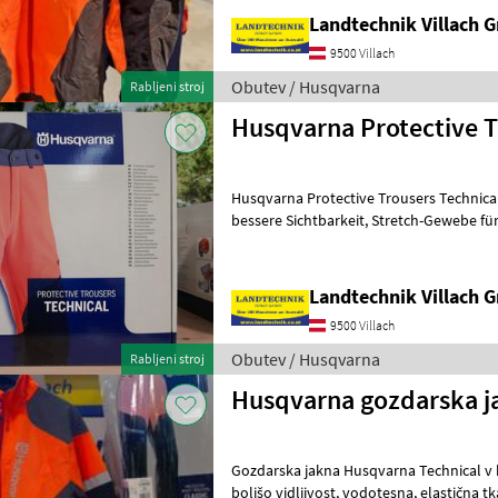
Landtechnik Villach
9500 Villach
Obutev / Husqvarna
Rabljeni stroj
Husqvarna Protective T
Husqvarna Protective Trousers Technical 
bessere Sichtbarkeit, Stretch-Gewebe für mehr Bewegung, 5 Taschen
mit Reisverschluss, Verstärkung an d
Landtechnik Villach
9500 Villach
Obutev / Husqvarna
Rabljeni stroj
Husqvarna gozdarska j
Gozdarska jakna Husqvarna Technical v b
boljšo vidljivost, vodotesna, elastična tkanina za večjo svobodo