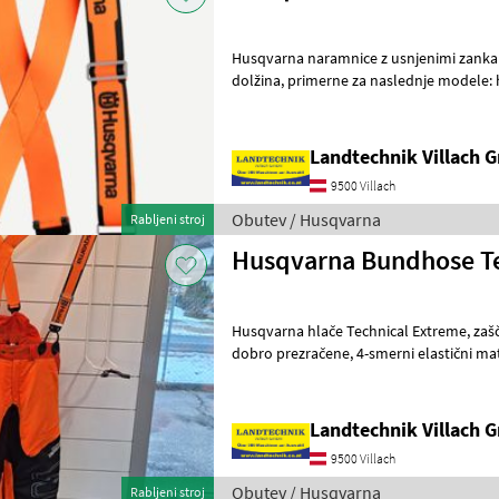
Husqvarna naramnice z usnjenimi zankami, izjemno široke, nasta
dolžina, primerne za naslednje modele: hlače Technical Extreme,
hlače z zaščito pred urezninami
Landtechnik Villach
9500 Villach
Obutev / Husqvarna
Rabljeni stroj
Husqvarna Bundhose Te
Husqvarna hlače Technical Extreme, zaščita pred prerezom po meri,
dobro prezračene, 4-smerni elastični material, ojačene s Cordura® in
Dyneema®, popolna prileganos
Landtechnik Villach
9500 Villach
Obutev / Husqvarna
Rabljeni stroj