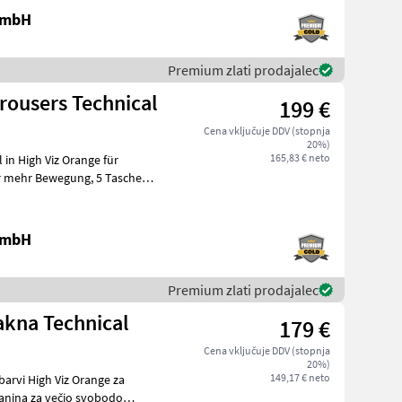
 GmbH
Premium zlati prodajalec
rousers Technical
199 €
Cena vključuje DDV (stopnja
20%)
165,83 € neto
in High Viz Orange für
 GmbH
Premium zlati prodajalec
akna Technical
179 €
Cena vključuje DDV (stopnja
20%)
149,17 € neto
arvi High Viz Orange za