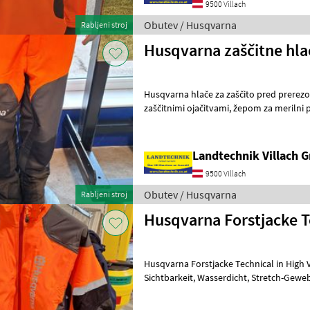
9500 Villach
Obutev / Husqvarna
Rabljeni stroj
Husqvarna zaščitne hla
Husqvarna hlače za zaščito pred prerezo
zaščitnimi ojačitvami, žepom za merilni palec, sprednjimi žepi z
zadrgo, zaščita razreda 1 (20 m/s)
Landtechnik Villach
9500 Villach
Obutev / Husqvarna
Rabljeni stroj
Husqvarna Forstjacke T
Husqvarna Forstjacke Technical in High V
Sichtbarkeit, Wasserdicht, Stretch-Gewebe für mehr Bewegung,
Cordura®- Reißfest, Abnutzung- und 