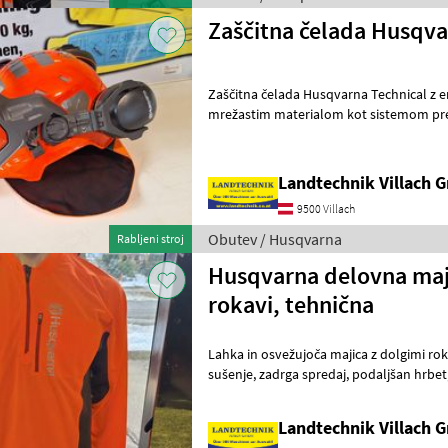
Zaščitna čelada Husqva
Zaščitna čelada Husqvarna Technical z 
mrežastim materialom kot sistemom prezračevanja, 
odsevnimi elementi, udobnim 6-točkov
Landtechnik Villach
9500 Villach
Obutev / Husqvarna
Rabljeni stroj
Husqvarna delovna maji
rokavi, tehnična
Lahka in osvežujoča majica z dolgimi rokav
sušenje, zadrga spredaj, podaljšan hrbet, lahko dostopen žep na prsih
z zadrgo, barva: oranžna, o
Landtechnik Villach