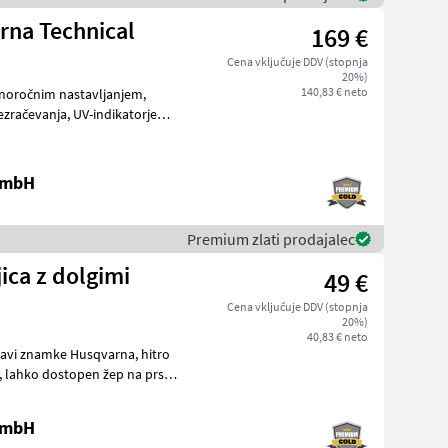
rna Technical
169 €
Cena vključuje DDV (stopnja
20%)
140,83 € neto
enoročnim nastavljanjem,
UV-indikatorjem,
 GmbH
Premium zlati prodajalec
ca z dolgimi
49 €
Cena vključuje DDV (stopnja
20%)
40,83 € neto
i znamke Husqvarna, hitro
 GmbH