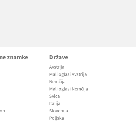
vne znamke
Države
Avstrija
Mali oglasi Avstrija
Nemčija
Mali oglasi Nemčija
Švica
Italija
son
Slovenija
Poljska