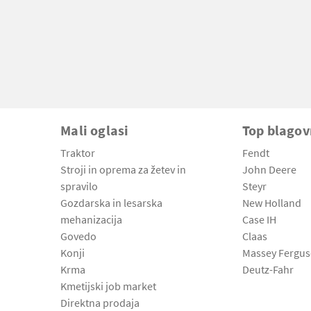
Mali oglasi
Top blago
Traktor
Fendt
Stroji in oprema za žetev in
John Deere
spravilo
Steyr
Gozdarska in lesarska
New Holland
mehanizacija
Case IH
Govedo
Claas
Konji
Massey Fergu
Krma
Deutz-Fahr
Kmetijski job market
Direktna prodaja