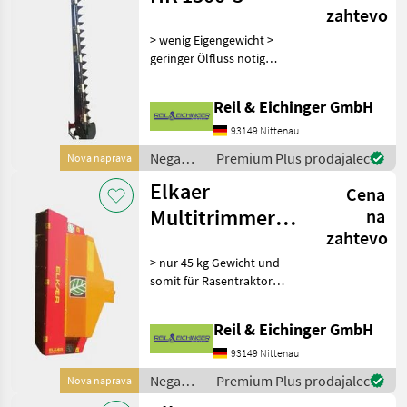
zahtevo
> wenig Eigengewicht >
geringer Ölfluss nötig
(l/min) > keine
umherfliegenden Teile
Reil & Eichinger GmbH
(Aststücke, Sägespäne) >
Arbeitsbreite von 1, 30
93149 Nittenau
Meter > für Äste bis 30 Milli
Nega
Premium Plus prodajalec
Nova naprava
dreves /
Elkaer
Cena
Elkaer
Multitrimmer
na
zahtevo
MP 1300
> nur 45 kg Gewicht und
somit für Rasentraktor
geeignet > Arbeitsbreite
von 1, 30 Zentimetern > 3
Reil & Eichinger GmbH
Mulchmesser von jeweils 45
Zentimetern > schneidet &
93149 Nittenau
zerkleinert
Nega
Premium Plus prodajalec
Nova naprava
dreves /