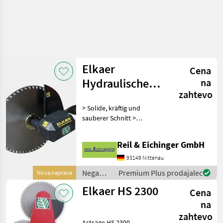
Elkaer
Cena
Hydraulische
na
zahtevo
Astsäge HS 800
> Solide, kräftig und
HKL
sauberer Schnitt >
schneidet Äste bis 25 cm
Durchmesser > 60 kg
Reil & Eichinger GmbH
Gewicht > 800 mm
Arbeitsbreite > ideal, um
93149 Nittenau
Sträucher und Hecken von
Nega
Premium Plus prodajalec
Nova naprava
oben ab
dreves /
Elkaer HS 2300
Cena
Elkaer
na
zahtevo
Astsäge HS 2300