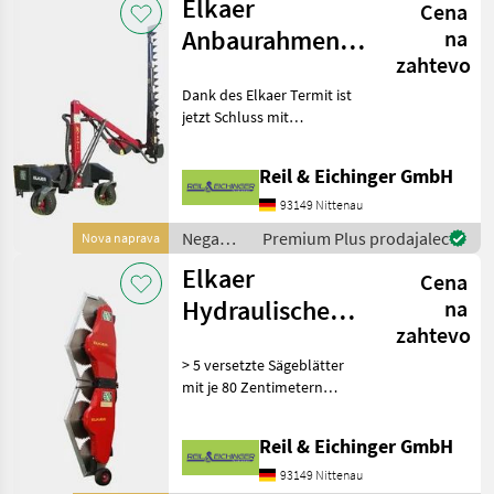
Elkaer
Cena
Elkaer
Anbaurahmen
na
zahtevo
und Auslegearm
Dank des Elkaer Termit ist
für verschiedene
jetzt Schluss mit
Anba
ungesunden
Arbeitshaltungen. Der
Reil & Eichinger GmbH
Termit 1300 ist ein
Anbaurahmen mit
93149 Nittenau
hydraulischem Auslegearm,
Nega
Premium Plus prodajalec
Nova naprava
an dem neben einer Astsch
dreves /
Elkaer
Cena
Elkaer
Hydraulische
na
zahtevo
Astsäge HS 3800
> 5 versetzte Sägeblätter
mit je 80 Zentimetern
Durchmesser > zum Anbau
an Schlepper > kann Äste
Reil & Eichinger GmbH
von bis zu 25 Zentimetern
Dicke sägen > Arbeitsbreite
93149 Nittenau