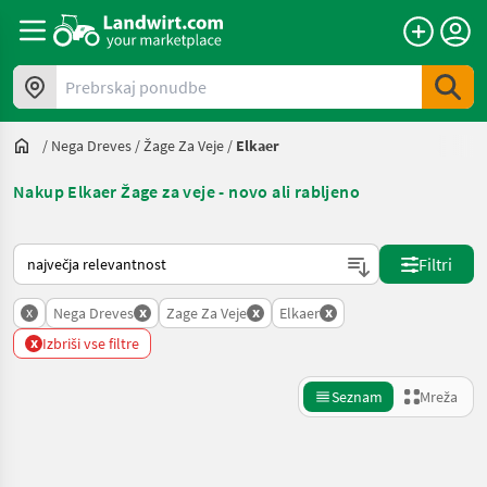
Prebrskaj ponudbe
/
Nega Dreves
/
Žage Za Veje
/
Elkaer
Nakup Elkaer Žage za veje - novo ali rabljeno
Tako je razvrščeno na Landwirt.com
Filtri
x
x
x
x
Nega Dreves
Zage Za Veje
Elkaer
x
Izbriši vse filtre
Seznam
Mreža