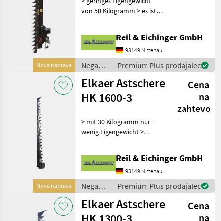
> geringes Eigengewicht
von 50 Kilogramm > es ist
nur ein geringer Ölfluss
notwendig > arbeitet sehr
Reil & Eichinger GmbH
sauber: Aststücke oder
Späne fliegen nicht herum >
93149 Nittenau
21 Klingen
Nega
Premium Plus prodajalec
Nova naprava
dreves /
Elkaer Astschere
Cena
Elkaer
HK 1600-3
na
zahtevo
> mit 30 Kilogramm nur
wenig Eigengewicht >
geringer Ölfluss nötig
(l/min) > arbeitet sauber,
Reil & Eichinger GmbH
ohne umherfliegende Teile
wie Aststücke oder
93149 Nittenau
Sägespäne > kann Äste
Nega
Premium Plus prodajalec
Nova naprava
dreves /
Elkaer Astschere
Cena
Elkaer
HK 1300-3
na