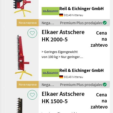
Äste bis 100 Millimetern
Reil & Eichinger GmbH
Greentec
Dicke > Öldurchfluss von 50
Litern pro Minute ASTSCHE
93149 Nittenau
Fehrenbach
Nega
Premium Plus prodajalec
Nova naprava
dreves /
Elkaer Astschere
Relt
Cena
Elkaer
HK 2000-5
na
zahtevo
MARKETPLACE
> Geringes Eigengewicht
Ponudbe
Mali
Marketplace
von 100 kg > Nur geringer
trgovcev
oglasi
Ölfluss notwendig >
Saubere Arbeit ohne
Reil & Eichinger GmbH
umherfliegende Teile wie
Aststücke oder Sägespäne >
93149 Nittenau
Arbeitsbreite von 2
Nega
Premium Plus prodajalec
Nova naprava
dreves /
Elkaer Astschere
Cena
Elkaer
HK 1500-5
na
zahtevo