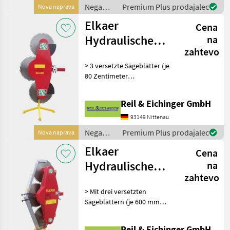
3, 80 Mete
Nega
Premium Plus prodajalec
Nova naprava
dreves /
Elkaer
Cena
Elkaer
Hydraulische
na
zahtevo
Astsäge HS 2300
> 3 versetzte Sägeblätter (je
80 Zentimeter
Durchmesser) > zum Anbau
an Schlepper ab 80 PS >
Reil & Eichinger GmbH
Sägt Äste bis zu 25
Zentimeter dicke Äste >
93149 Nittenau
Arbeitsbreite von 2, 30
Nega
Premium Plus prodajalec
Nova naprava
dreves /
Elkaer
Cena
Elkaer
Hydraulische
na
zahtevo
Astsäge HS 1750
> Mit drei versetzten
Sägeblättern (je 600 mm
Durchmesser) > Geeignet
für Schlepper bis 70 PS >
Reil & Eichinger GmbH