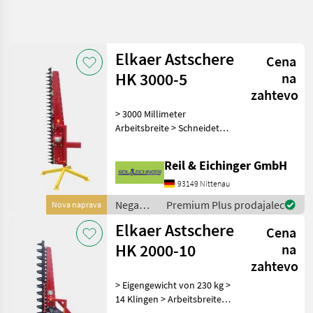
Natančnejše
iskanje
Elkaer Astschere
Cena
Kategorija
Država
Filtri
4
HK 3000-5
na
zahtevo
Prikaži 14
TRENUTNA
> 3000 Millimeter
Ponastavi
POT
rezultatov
Arbeitsbreite > Schneidet
Gozdarska
Äste bis 50 Millimetern
tehnika
Dicke > 35 Klingen > 150
Reil & Eichinger GmbH
Nega
Kilogramm Eigengewicht >
Dreves
Ideal zum Schneiden hoher
93149 Nittenau
Hecken > Keine
Zage
Nega
Premium Plus prodajalec
Nova naprava
Za
dreves /
Veje
Elkaer Astschere
Cena
Elkaer
Elkaer
HK 2000-10
na
zahtevo
IZBERITE
KATEGORIJO
> Eigengewicht von 230 kg >
14 Klingen > Arbeitsbreite
Elkaer
von 2 Metern > Schneidet