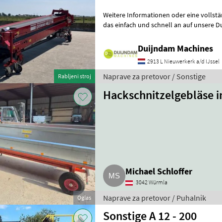
Weitere Informationen oder eine vollst
das einfach und schnell an auf unsere D
können uns auch anrufen.Alle zu
Duijndam Machines
2913 L Nieuwerkerk a/d IJssel
Naprave za pretovor / Sonstige
Rabljeni stroj
Hackschnitzelgebläse i
Michael Schloffer
3042 Würmla
Naprave za pretovor / Puhalnik
Oglas
Sonstige A 12 - 200