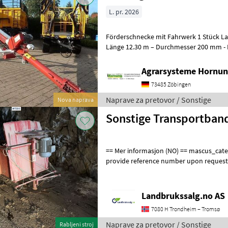
L. pr. 2026
Förderschnecke mit Fahrwerk 1 Stück Lackierte Stahlausführung -
Länge 12.30 m – Durchmesser 200 
Agrarsysteme Hornun
73485 Zöbingen
Naprave za pretovor / Sonstige
Nova naprava
Sonstige Transportban
== Mer informasjon (NO) == mascus_category: othertractoracc Please
provide reference number upon request
en.landbrukssalg.no/7206 for more imag
Landbrukssalg.no AS
7080 H Trondheim – Tromsø
Naprave za pretovor / Sonstige
Rabljeni stroj