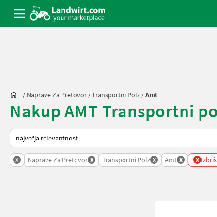
/
Naprave Za Pretovor
/
Transportni Polž
/
Amt
Nakup AMT Transportni pol
Tako je razvrščeno na Landwirt.com
x
x
x
x
x
Naprave Za Pretovor
Transportni Polz
Amt
Izbriš