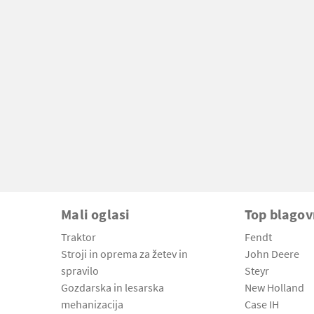
Mali oglasi
Top blago
Traktor
Fendt
Stroji in oprema za žetev in
John Deere
spravilo
Steyr
Gozdarska in lesarska
New Holland
mehanizacija
Case IH