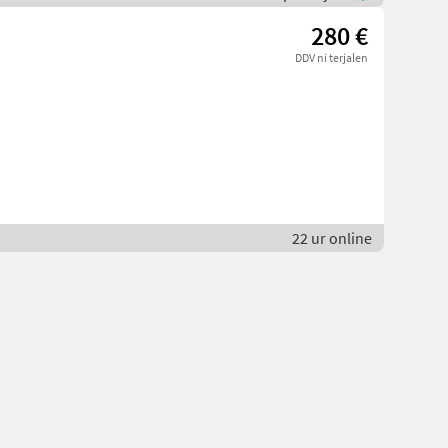
280 €
DDV ni terjalen
22 ur online