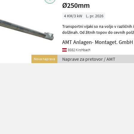
Ø250mm
4 KM/3 kW
L. pr. 2026
Transportni vijaki so na voljo v različnih izvedbah, p
dolžinah. Od žitnih topov do cevnih polžev do
velikosti so Ø100mm, Ø120mm,
AMT Anlagen- Montaget. GmbH
8082 Kirchbach
Naprave za pretovor / AMT
Nova naprava