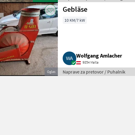
Gebläse
10 KM/7 kW
Wolfgang Amlacher
9854 Malta
Naprave za pretovor / Puhalnik
Oglas