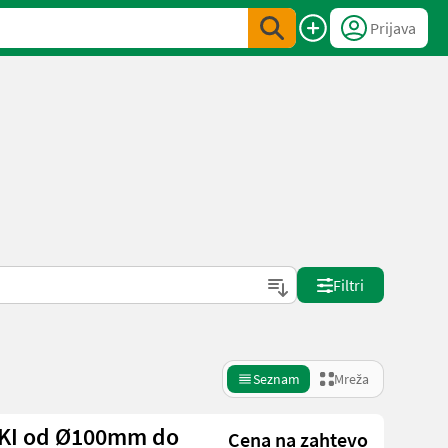
Prijava
Filtri
Seznam
Mreža
KI od Ø100mm do
Cena na zahtevo