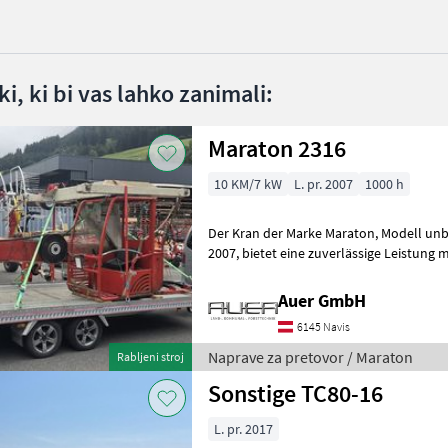
i, ki bi vas lahko zanimali:
Maraton 2316
10 KM/7 kW
L. pr. 2007
1000 h
Der Kran der Marke Maraton, Modell unbekannt, aus dem Baujahr
2007, bietet eine zuverlässige Leistung mit einer Motorstärke von 10
PS. Mit insgesamt 1000 Betriebsstu
Auer GmbH
6145 Navis
Naprave za pretovor / Maraton
Rabljeni stroj
Sonstige TC80-16
L. pr. 2017