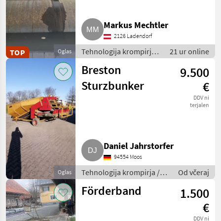
Markus Mechtler
2126 Ladendorf
Tehnologija krompirja /
21 ur online
TOP
Oglas
Druga tehnologija
Breston
9.500
krompirja
Sturzbunker
€
DDV ni
terjalen
Daniel Jahrstorfer
94554 Moos
Tehnologija krompirja /
Od včeraj
Oglas
Druga tehnologija
Förderband
1.500
krompirja
€
DDV ni