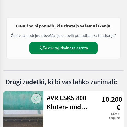
Trenutno ni ponudb, ki ustrezajo vašemu iskanju.
Želite samodejno obveščanje o novih ponudbah za to iskanje?
Aktiviraj iskalnega agenta
Drugi zadetki, ki bi vas lahko zanimali:
AVR CSKS 800
10.200
Kluten- und
€
Steintrenner
DDV ni
terjalen