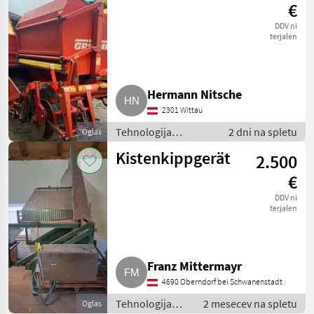
krompirja
€
DDV ni
terjalen
Hermann Nitsche
2301 Wittau
Tehnologija
2 dni na spletu
Oglas
krompirja / Druga
Kistenkippgerät
2.500
tehnologija
krompirja
€
DDV ni
terjalen
Franz Mittermayr
4690 Oberndorf bei Schwanenstadt
Tehnologija
2 mesecev na spletu
Oglas