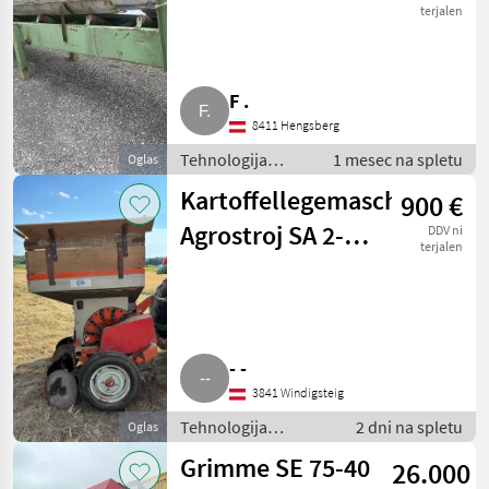
terjalen
F .
8411 Hengsberg
Tehnologija
1 mesec na spletu
Oglas
krompirja / Druga
Kartoffellegemaschine
900 €
tehnologija
krompirja
Agrostroj SA 2-
DDV ni
terjalen
078
- -
3841 Windigsteig
Tehnologija
2 dni na spletu
Oglas
krompirja / Druga
Grimme SE 75-40
26.000
tehnologija