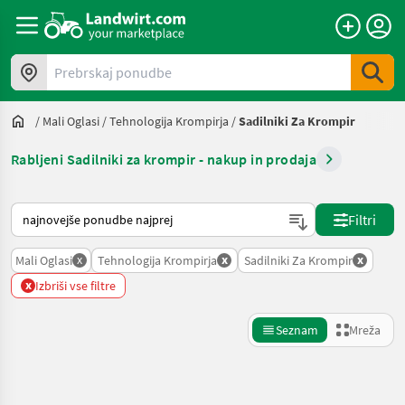
Prebrskaj ponudbe
/
Mali Oglasi
/
Tehnologija Krompirja
/
Sadilniki Za Krompir
Rabljeni Sadilniki za krompir - nakup in prodaja
Tako je razvrščeno na Landwirt.com
Filtri
x
x
x
Mali Oglasi
Tehnologija Krompirja
Sadilniki Za Krompir
x
Izbriši vse filtre
Seznam
Mreža