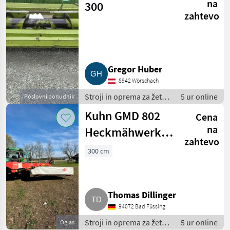
spravilo /
na
300
Nakladalna
zahtevo
prikolica
Gregor Huber
8942 Wörschach
Stroji in oprema za žetev
5 ur online
Poslovni ponudnik
in spravilo / Drugi stroji
Kuhn GMD 802
Cena
in oprema za žetev in
spravilo
na
Heckmähwerk,
zahtevo
Mähwerk Claas,
300 cm
Krone, Pöttinger,
Heu
Thomas Dillinger
94072 Bad Füssing
Stroji in oprema za žetev
5 ur online
Oglas