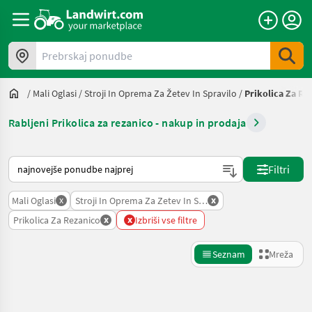
Prebrskaj ponudbe
/
Mali Oglasi
/
Stroji In Oprema Za Žetev In Spravilo
/
Prikolica Za Re
Rabljeni Prikolica za rezanico - nakup in prodaja
Tako je razvrščeno na Landwirt.com
Filtri
x
x
Mali Oglasi
Stroji In Oprema Za Zetev In Spravilo
x
x
Prikolica Za Rezanico
Izbriši vse filtre
Seznam
Mreža