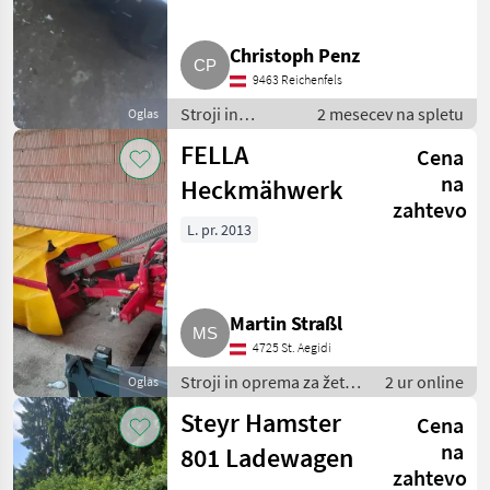
Christoph Penz
9463 Reichenfels
Stroji in
2 mesecev na spletu
Oglas
oprema za
FELLA
Cena
žetev in
spravilo /
na
Heckmähwerk
Kosilnica
zahtevo
L. pr. 2013
Martin Straßl
4725 St. Aegidi
Stroji in oprema za žetev
2 ur online
Oglas
in spravilo / Kosilnica
Steyr Hamster
Cena
na
801 Ladewagen
zahtevo