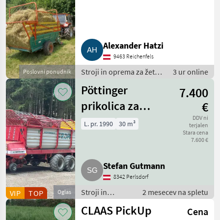
Alexander Hatzi
9463 Reichenfels
Stroji in oprema za žetev
3 ur online
Poslovni ponudnik
in spravilo / Nakladalna
Pöttinger
7.400
prikolica
prikolica za
€
pobiranje
DDV ni
L. pr. 1990
30 m³
terjalen
Stara cena
pridelka
7.600 €
Ernteprofi
Stefan Gutmann
8342 Perlsdorf
Stroji in
2 mesecev na spletu
VIP
TOP
Oglas
oprema za
CLAAS PickUp
Cena
žetev in