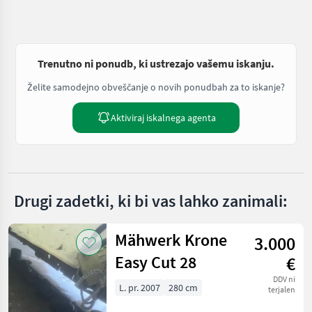
Trenutno ni ponudb, ki ustrezajo vašemu iskanju.
Želite samodejno obveščanje o novih ponudbah za to iskanje?
Aktiviraj iskalnega agenta
Drugi zadetki, ki bi vas lahko zanimali:
Mähwerk Krone
3.000
Easy Cut 28
€
DDV ni
L. pr. 2007
280 cm
terjalen