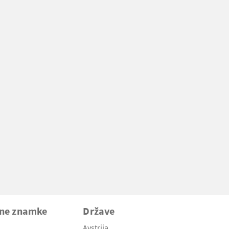
vne znamke
Države
Avstrija