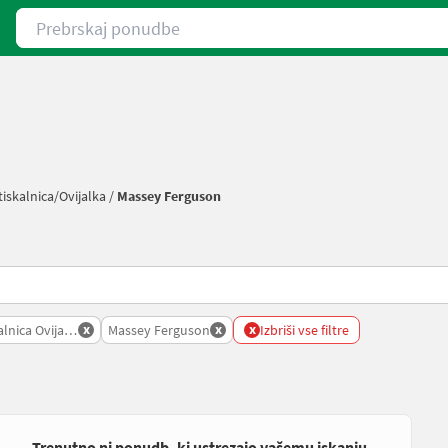
Prebrskaj ponudbe
iskalnica/ovijalka
/
Massey Ferguson
x
x
x
lnica Ovijalka
Massey Ferguson
Izbriši vse filtre
Trenutno ni ponudb, ki ustrezajo vašemu iskanju.