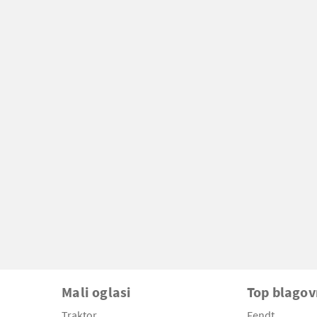
Mali oglasi
Top blago
Traktor
Fendt