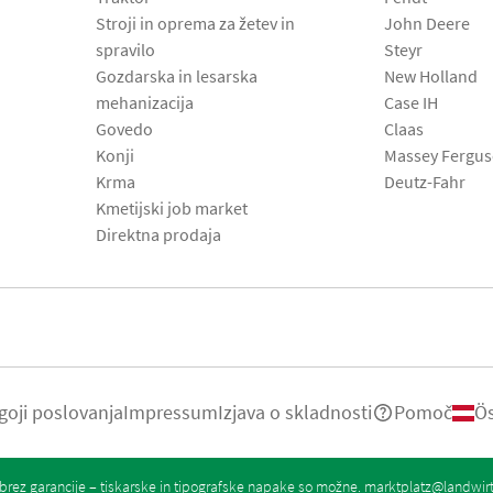
Stroji in oprema za žetev in
John Deere
spravilo
Steyr
Gozdarska in lesarska
New Holland
mehanizacija
Case IH
Govedo
Claas
Konji
Massey Fergu
Krma
Deutz-Fahr
Kmetijski job market
Direktna prodaja
goji poslovanja
Impressum
Izjava o skladnosti
Pomoč
Ös
rez garancije – tiskarske in tipografske napake so možne.
marktplatz@landwir