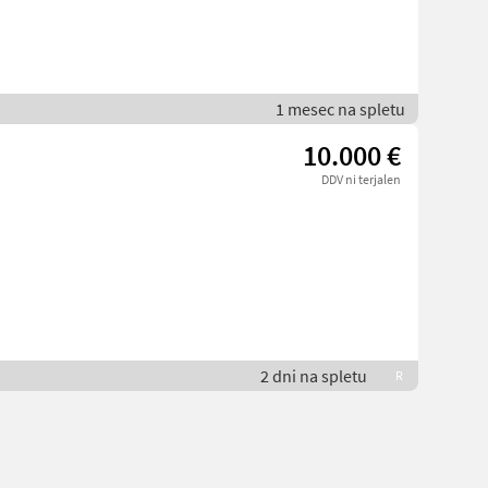
1 mesec na spletu
10.000 €
DDV ni terjalen
2 dni na spletu
R