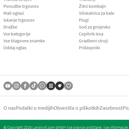
Ponudbe trgovcev
Žitni kombajn
Mali oglasi
Stiskalnica za bale
Iskanje trgovcev
Plugi
Dražbe
Sod za gnojevko
Vse kategorije
Cepilnik lesa
Vse blagovne znamke
Gradbeni stroji
Oddaj oglas
Priklopniki
O nas
Podatki o medijih
Obvestila o piškotkih
Zasebnost
Po
© Copyright 2026 Landwirt.com GmbH Vse pravice pridržane. Vse informacije b