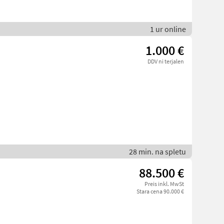
1 ur online
1.000 €
DDV ni terjalen
28 min. na spletu
88.500 €
Preis inkl. MwSt
Stara cena 90.000 €