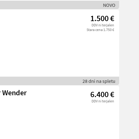
NOVO
1.500 €
DDV ni terjalen
Stara cena 1.750 €
28 dni na spletu
r Wender
6.400 €
DDV ni terjalen