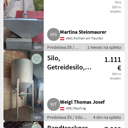
kos
DDV ni
terjalen
Martina Steinmaurer
4661 Roitham am Traunfall
Predelava žit /
1 mesec na spletu
Oglas
Ćistilec žit
Silo,
1.111
Getreidesilo,
€
Futtersilo
DDV ni
terjalen
Weigl Thomas Josef
4061 Pasching
Predelava žit / Silos
4 dni na spletu
Oglas
za žita
Bandtrockner,