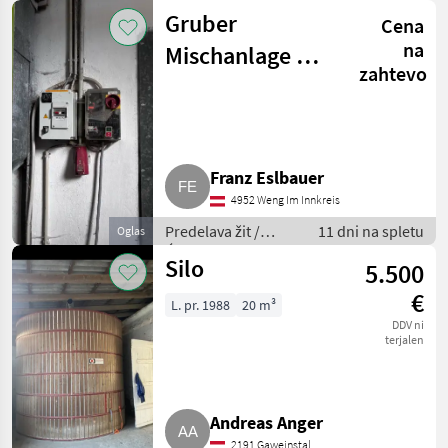
za žita
Gruber
Cena
na
Mischanlage mit
zahtevo
Ley
Hammermühle
Franz Eslbauer
4952 Weng Im Innkreis
Predelava žit /
11 dni na spletu
Oglas
Ćistilec žit
Silo
5.500
€
L. pr. 1988
20 m³
DDV ni
terjalen
Andreas Anger
2191 Gaweinstal