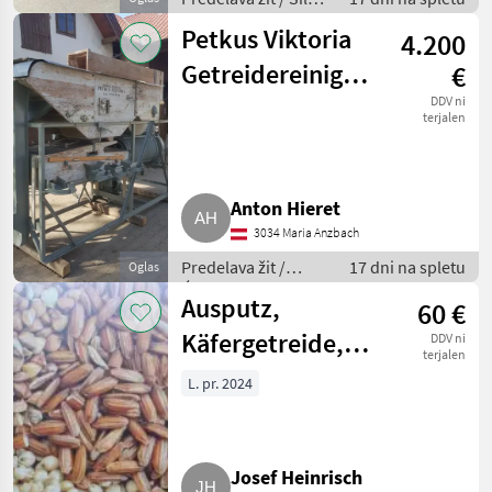
za žita
Petkus Viktoria
4.200
Getreidereinigung
€
mit Trieur
DDV ni
terjalen
Anton Hieret
3034 Maria Anzbach
Predelava žit /
17 dni na spletu
Oglas
Ćistilec žit
Ausputz,
60 €
Käfergetreide,
DDV ni
terjalen
nicht mehr zur
L. pr. 2024
Fütterung
geeignet
Josef Heinrisch