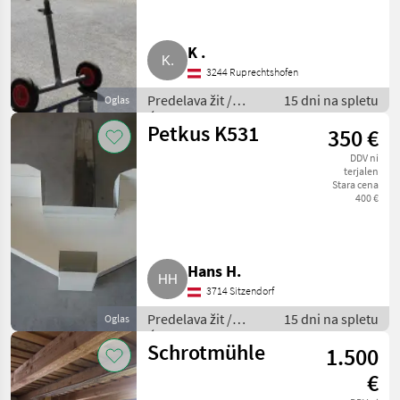
Körnerschnecke
K .
3244 Ruprechtshofen
Predelava žit /
15 dni na spletu
Oglas
Ćistilec žit
Petkus K531
350 €
DDV ni
terjalen
Stara cena
400 €
Hans H.
3714 Sitzendorf
Predelava žit /
15 dni na spletu
Oglas
Ćistilec žit
Schrotmühle
1.500
€