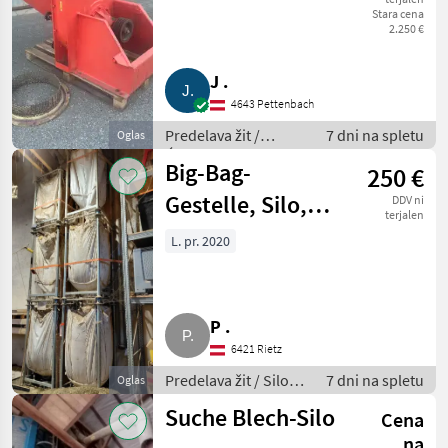
Stara cena
2.250 €
J .
4643 Pettenbach
Predelava žit /
7 dni na spletu
Oglas
Ćistilec žit
Big-Bag-
250 €
Gestelle, Silo,
DDV ni
terjalen
Big-Bag-
L. pr. 2020
Rahmen,
Kraftfuttersilo
P .
6421 Rietz
Predelava žit / Silos
7 dni na spletu
Oglas
za žita
Suche Blech-Silo
Cena
na