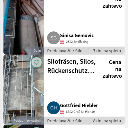
zahtevo
Sinisa Gemovic
2322 Zwölfaxing
Predelava žit / Silos
7 dni na spletu
Oglas
za žita
Silofräsen, Silos,
Cena
na
Rückenschutz
zahtevo
und Podeste für
Hochsilos
Gottfried Hiebler
8522 Groß St. Florian
Predelava žit / Silos
8 dni na spletu
Poslovni ponudnik
za žita