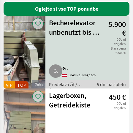
Oglejte si vse TOP ponudbe
Gruber
Becherelevator
5.900
Petkus
unbenutzt bis 18
€
Aeromeh
m (NAGEMA EB-
DDV ni
terjalen
Voran
Stara cena
DR125)
6.500 €
Epple
Ley
G .
Mus
3040 Neulengbach
Max
Predelava žit /
5 dni na spletu
VIP
TOP
Oglas
Agrosaw
Ćistilec žit
Lagerboxen,
450 €
Buschhoff
Getreidekiste
DDV ni
CBlower-
terjalen
Buchmann
Pokaži
vse