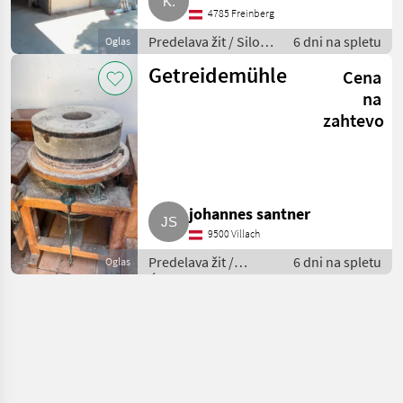
4785 Freinberg
Predelava žit / Silos
6 dni na spletu
Oglas
za žita
Getreidemühle
Cena
na
zahtevo
johannes santner
9500 Villach
Predelava žit /
6 dni na spletu
Oglas
Ćistilec žit