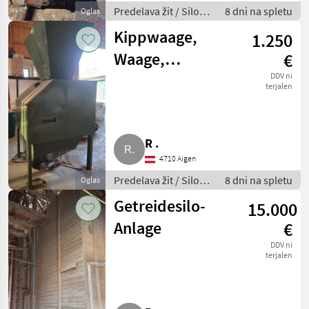
Predelava žit / Silos
8 dni na spletu
Oglas
za žita
Kippwaage,
1.250
Waage,
€
Durchlaufwaage
DDV ni
terjalen
R .
4710 Aigen
Predelava žit / Silos
8 dni na spletu
Oglas
za žita
Getreidesilo-
15.000
Anlage
€
DDV ni
terjalen