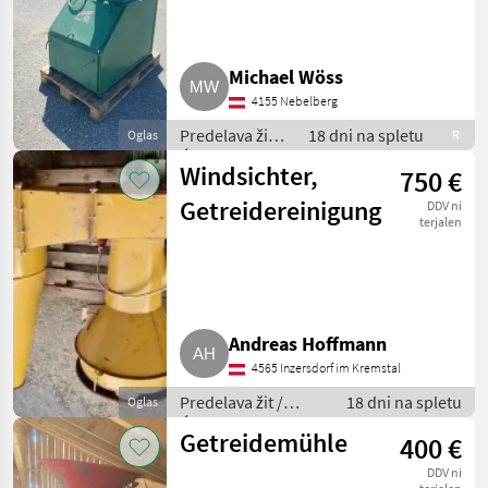
Michael Wöss
4155 Nebelberg
Predelava žit /
18 dni na spletu
Oglas
R
Ćistilec žit
Windsichter,
750 €
Getreidereinigung
DDV ni
terjalen
Andreas Hoffmann
4565 Inzersdorf im Kremstal
Predelava žit /
18 dni na spletu
Oglas
Ćistilec žit
Getreidemühle
400 €
DDV ni