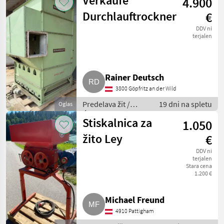
Verkaufe
4.900
Durchlauftrockner
€
DDV ni
terjalen
Rainer Deutsch
3800 Göpfritz an der Wild
Predelava žit /
19 dni na spletu
Oglas
Ćistilec žit
Stiskalnica za
1.050
žito Ley
€
DDV ni
terjalen
Stara cena
1.200 €
Michael Freund
4910 Pattigham