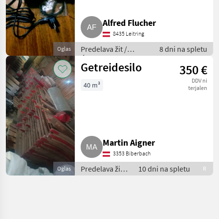
Alfred Flucher
8435 Leitring
Predelava žit /
8 dni na spletu
Oglas
Ćistilec žit
Getreidesilo
350 €
DDV ni
40 m³
terjalen
Martin Aigner
3353 Biberbach
Predelava žit /
10 dni na spletu
Oglas
R
Silos za žita