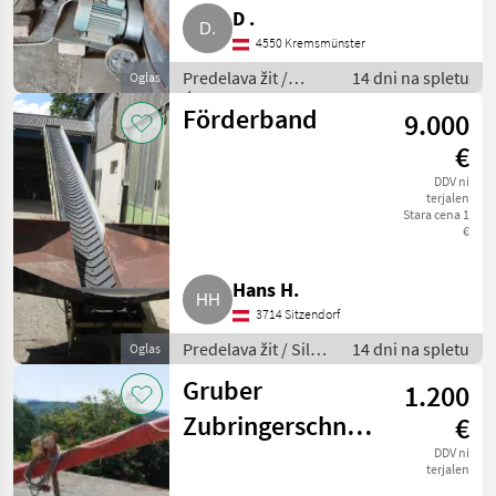
D .
4550 Kremsmünster
Predelava žit /
14 dni na spletu
Oglas
Ćistilec žit
Förderband
9.000
€
DDV ni
terjalen
Stara cena 1
€
Hans H.
3714 Sitzendorf
Predelava žit / Silos
14 dni na spletu
Oglas
za žita
Gruber
1.200
Zubringerschnecke,
€
Musschnecke,
DDV ni
terjalen