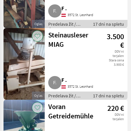
F .
3572 St. Leonhard
Predelava žit /
17 dni na spletu
Oglas
Ćistilec žit
Steinausleser
3.500
MIAG
€
DDV ni
terjalen
Stara cena
3.900 €
F .
3572 St. Leonhard
Predelava žit /
17 dni na spletu
Oglas
Ćistilec žit
Voran
220 €
Getreidemühle
DDV ni
terjalen