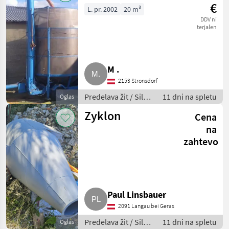
€
L. pr. 2002
20 m³
DDV ni
terjalen
M .
2153 Stronsdorf
Predelava žit / Silos
11 dni na spletu
Oglas
za žita
Zyklon
Cena
na
zahtevo
Paul Linsbauer
2091 Langau bei Geras
Predelava žit / Silos
11 dni na spletu
Oglas