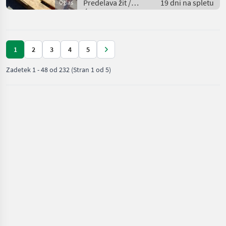
Predelava žit /
19 dni na spletu
Oglas
Ćistilec žit
1
2
3
4
5
Zadetek
1
-
48
od
232
(Stran 1 od 5)