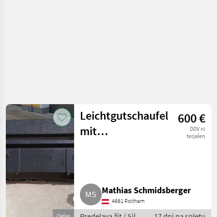
Leichtgutschaufel
600 €
mit
DDV ni
terjalen
Euroaufnahme
Mathias Schmidsberger
4661 Roitham
Predelava žit / Silos
17 dni na spletu
Oglas