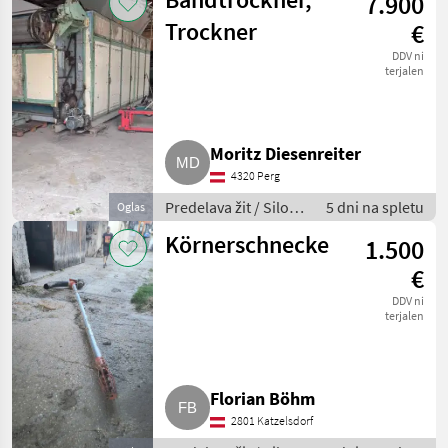
7.900
Trockner
€
DDV ni
terjalen
Moritz Diesenreiter
4320 Perg
Predelava žit / Silos
5 dni na spletu
Oglas
za žita
Körnerschnecke
1.500
€
DDV ni
terjalen
Florian Böhm
2801 Katzelsdorf