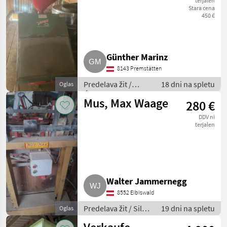
terjalen
Stara cena
450 €
Günther Marinz
8143 Premstätten
Predelava žit /
18 dni na spletu
Oglas
Ćistilec žit
Mus, Max Waage
280 €
DDV ni
terjalen
Walter Jammernegg
8552 Eibiswald
Predelava žit / Silos
19 dni na spletu
Oglas
za žita