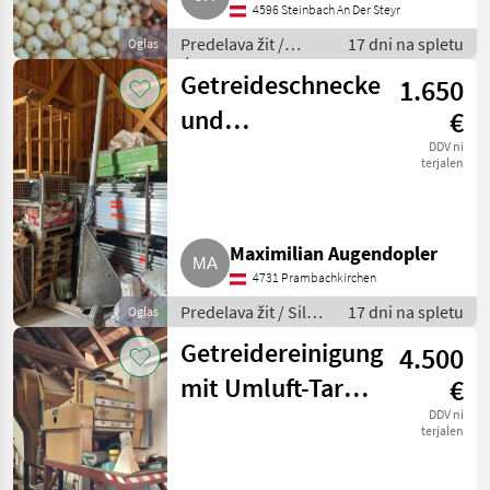
4596 Steinbach An Der Steyr
Predelava žit /
17 dni na spletu
Oglas
Ćistilec žit
Getreideschnecke
1.650
und
€
Ballenhochförderer
DDV ni
terjalen
Maximilian Augendopler
4731 Prambachkirchen
Predelava žit / Silos
17 dni na spletu
Oglas
za žita
Getreidereinigung
4.500
mit Umluft-Tarar
€
MIAG
DDV ni
terjalen