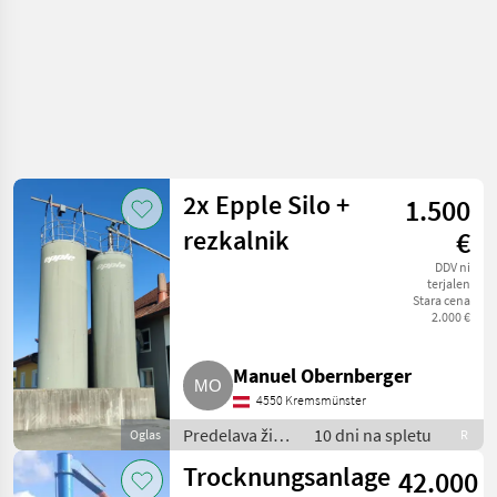
2x Epple Silo +
1.500
rezkalnik
€
DDV ni
terjalen
Stara cena
2.000 €
Manuel Obernberger
4550 Kremsmünster
Predelava žit /
10 dni na spletu
Oglas
R
Silos za žita
Trocknungsanlage
42.000