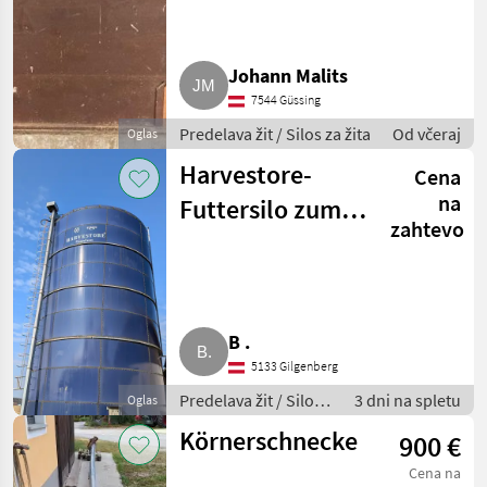
Johann Malits
7544 Güssing
Predelava žit / Silos za žita
Od včeraj
Oglas
Harvestore-
Cena
na
Futtersilo zum
zahtevo
Selbstabbau
B .
5133 Gilgenberg
Predelava žit / Silos
3 dni na spletu
Oglas
za žita
Körnerschnecke
900 €
Cena na