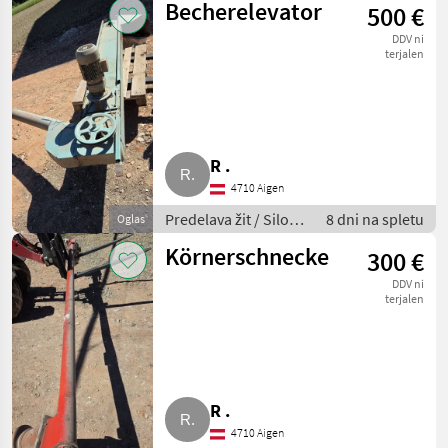
Becherelevator
500 €
DDV ni
terjalen
R .
4710 Aigen
Predelava žit / Silos
8 dni na spletu
Oglas
za žita
Körnerschnecke
300 €
DDV ni
terjalen
R .
4710 Aigen