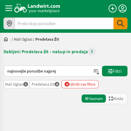
Prebrskaj ponudbe
/
Mali Oglasi
/
Predelava Žit
Rabljeni Predelava žit - nakup in prodaja
Tako je razvrščeno na Landwirt.com
Filtri
x
x
x
Mali Oglasi
Predelava Zit
Izbriši vse filtre
Seznam
Mreža
Natančnejše