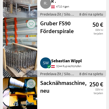
R .
4710 Aigen
Predelava žit / Silos
8 dni na spletu
Oglas
za žita
Gruber FS90
50 €
Förderspirale
DDV ni
terjalen
Sebastian Wippl
3244 Ruprechtshofen
Predelava žit / Silos
8 dni na spletu
Oglas
za žita
Sacknähmaschine,
250 €
neu
DDV ni
terjalen