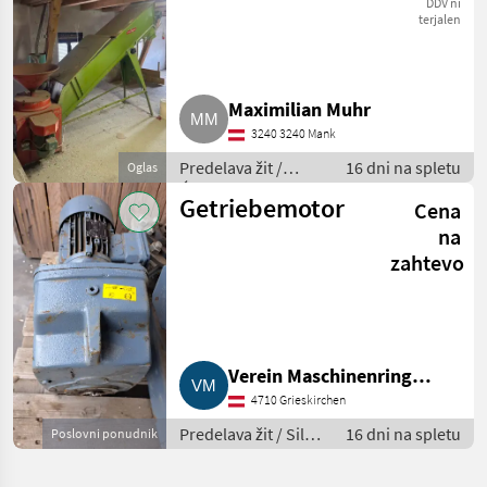
DDV ni
terjalen
Maximilian Muhr
3240 3240 Mank
Predelava žit /
16 dni na spletu
Oglas
Ćistilec žit
Getriebemotor
Cena
na
zahtevo
Verein Maschinenring
4710 Grieskirchen
Grieskirchen
Predelava žit / Silos
16 dni na spletu
Poslovni ponudnik
za žita