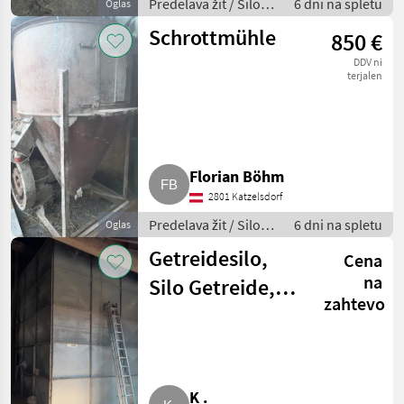
Predelava žit / Silos
6 dni na spletu
Oglas
za žita
Schrottmühle
850 €
DDV ni
terjalen
Florian Böhm
2801 Katzelsdorf
Predelava žit / Silos
6 dni na spletu
Oglas
za žita
Getreidesilo,
Cena
na
Silo Getreide,
zahtevo
Neuero 134
Kubik
K .