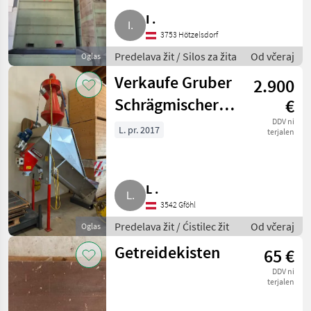
MARKETPLACE
I .
Ponudbe
Mali
3753 Hötzelsdorf
Marketplace
trgovcev
oglasi
Predelava žit / Silos za žita
Od včeraj
Oglas
Verkaufe Gruber
2.900
Schrägmischer
€
mit Gruber
DDV ni
L. pr. 2017
terjalen
Getreidereiniger
SMN 450
L .
3542 Gföhl
Predelava žit / Ćistilec žit
Od včeraj
Oglas
Getreidekisten
65 €
DDV ni
terjalen