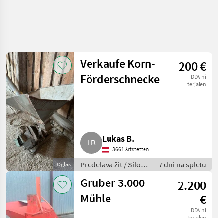
Verkaufe Korn-
200 €
Förderschnecke
DDV ni
terjalen
Lukas B.
3661 Artstetten
Predelava žit / Silos
7 dni na spletu
Oglas
za žita
Gruber 3.000
2.200
Mühle
€
DDV ni
terjalen