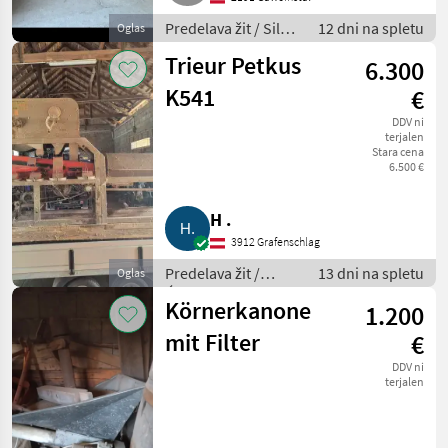
Predelava žit / Silos
12 dni na spletu
Oglas
za žita
Trieur Petkus
6.300
K541
€
DDV ni
terjalen
Stara cena
6.500 €
H .
3912 Grafenschlag
Predelava žit /
13 dni na spletu
Oglas
Ćistilec žit
Körnerkanone
1.200
mit Filter
€
DDV ni
terjalen