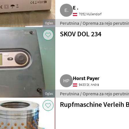
E .
7052 Müllendorf
Perutnina / Oprema za rejo perutni
Oglas
SKOV DOL 234
Horst Payer
9433 St. Andrä
Perutnina / Oprema za rejo perutni
Oglas
Rupfmaschine Verleih 