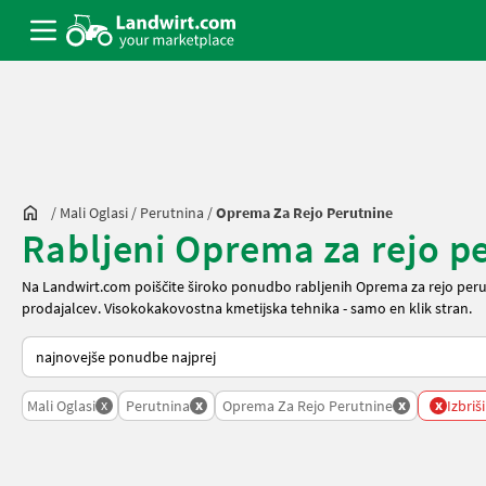
/
Mali Oglasi
/
Perutnina
/
Oprema Za Rejo Perutnine
Rabljeni Oprema za rejo pe
Na Landwirt.com poiščite široko ponudbo rabljenih Oprema za rejo peru
prodajalcev. Visokokakovostna kmetijska tehnika - samo en klik stran.
Tako je razvrščeno na Landwirt.com
x
x
x
x
Mali Oglasi
Perutnina
Oprema Za Rejo Perutnine
Izbriši