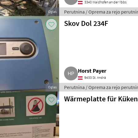
3340 Waidhofen an der Ybbs
Perutnina / Oprema za rejo perutni
Oglas
Skov Dol 234F
Horst Payer
9433 St. Andrä
Perutnina / Oprema za rejo perutni
Oglas
Wärmeplatte für Küken