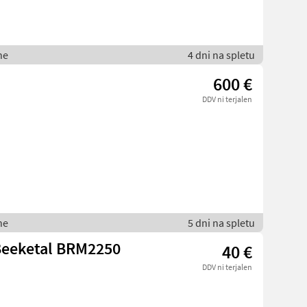
ne
4 dni na spletu
600 €
DDV ni terjalen
ne
5 dni na spletu
Beeketal BRM2250
40 €
DDV ni terjalen