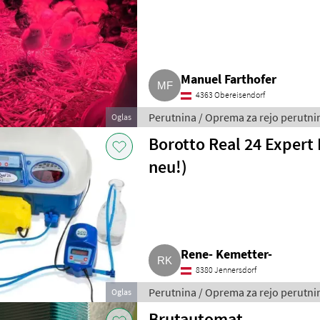
Manuel Farthofer
4363 Obereisendorf
Perutnina / Oprema za rejo perutni
Oglas
Borotto Real 24 Expert
neu!)
Rene- Kemetter-
8380 Jennersdorf
Perutnina / Oprema za rejo perutni
Oglas
Brutautomat