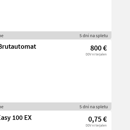
ne
5 dni na spletu
 Brutautomat
800 €
DDV ni terjalen
ne
5 dni na spletu
asy 100 EX
0,75 €
DDV ni terjalen