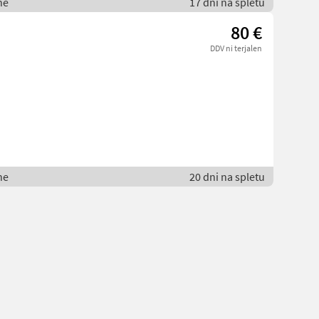
ne
17 dni na spletu
80 €
DDV ni terjalen
ne
20 dni na spletu