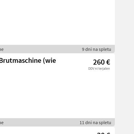
ne
9 dni na spletu
 Brutmaschine (wie
260 €
DDV ni terjalen
ne
11 dni na spletu