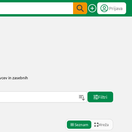
Prijava
vcev in zasebnih
Filtri
Seznam
Mreža