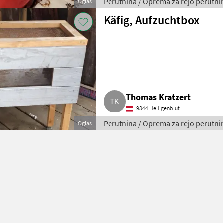
Perutnina / Oprema za rejo perutni
Oglas
Käfig, Aufzuchtbox
Thomas Kratzert
9844 Heiligenblut
Perutnina / Oprema za rejo perutni
Oglas