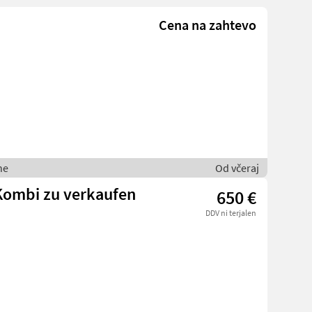
Cena na zahtevo
ne
Od včeraj
Kombi zu verkaufen
650 €
DDV ni terjalen