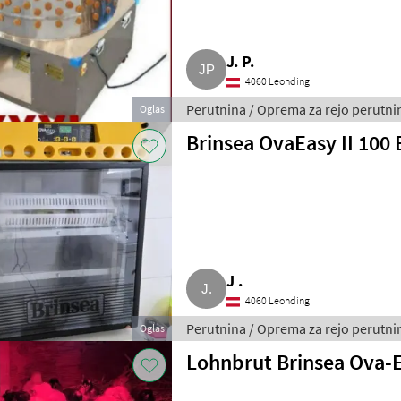
J. P.
4060 Leonding
Perutnina / Oprema za rejo perutni
Oglas
Brinsea OvaEasy II 100
J .
4060 Leonding
Perutnina / Oprema za rejo perutni
Oglas
Lohnbrut Brinsea Ova-E