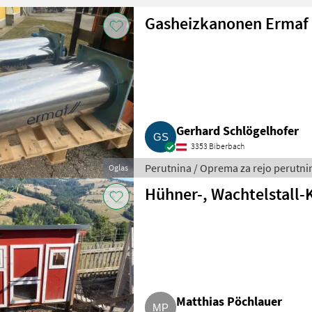
Gasheizkanonen Ermaf
Gerhard Schlögelhofer
3353 Biberbach
Perutnina / Oprema za rejo perutni
Oglas
Hühner-, Wachtelstall-
Matthias Pöchlauer