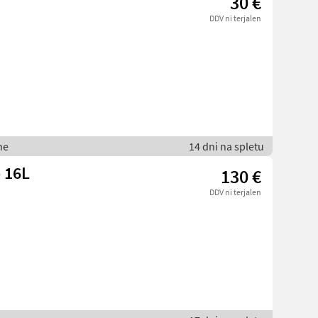
30 €
DDV ni terjalen
ne
14 dni na spletu
 16L
130 €
DDV ni terjalen