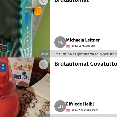
Michaela Leitner
3332 Sonntagberg
Perutnina / Oprema za rejo perutni
Oglas
Brutautomat Covatutto
Elfriede Helbl
8583 Hirschegg-Pack