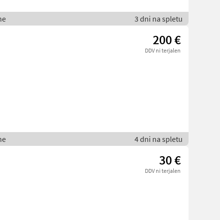
ne
3 dni na spletu
200 €
DDV ni terjalen
ne
4 dni na spletu
30 €
DDV ni terjalen