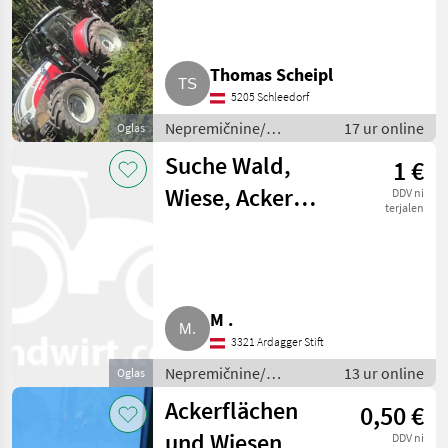
Thomas Scheipl
5205 Schleedorf
Nepremičnine/
17 ur online
Oglas
lastnosti / Gozdovi
Suche Wald,
1 €
Wiese, Acker
DDV ni
terjalen
nahe Amstetten
M .
3321 Ardagger Stift
Nepremičnine/
13 ur online
Oglas
lastnosti / Zemljišča
Ackerflächen
0,50 €
und Wiesen
DDV ni