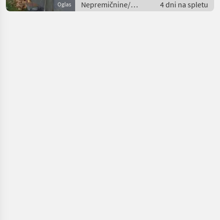
Nepremičnine/
4 dni na spletu
Oglas
lastnosti / Hiše