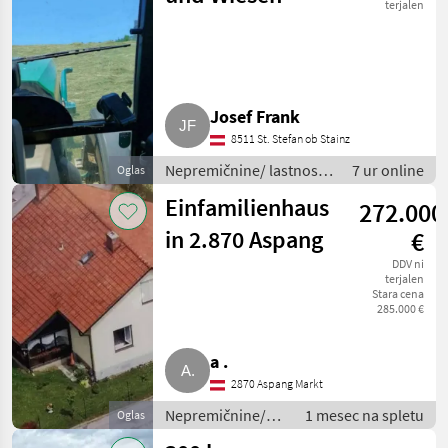
terjalen
Josef Frank
8511 St. Stefan ob Stainz
Nepremičnine/ lastnosti
7 ur online
Oglas
/ Polja
Einfamilienhaus
272.000
in 2.870 Aspang
€
DDV ni
terjalen
Stara cena
285.000 €
a .
2870 Aspang Markt
Nepremičnine/
1 mesec na spletu
Oglas
lastnosti / Hiše