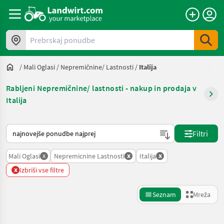
Prebrskaj ponudbe
/
Mali Oglasi
/
Nepremičnine/ Lastnosti
/
Italija
Rabljeni Nepremičnine/ lastnosti - nakup in prodaja v
Italija
Tako je razvrščeno na Landwirt.com
Filtri
x
x
x
Mali Oglasi
Nepremicnine Lastnosti
Italija
x
Izbriši vse filtre
Seznam
Mreža