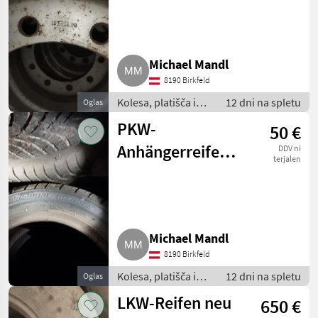
Michael Mandl
8190 Birkfeld
Kolesa, platišča in
12 dni na spletu
Oglas
pnevmatike /
PKW-
50 €
Pnevmatika za
priklopnik
Anhängerreifen
DDV ni
terjalen
neu
Michael Mandl
8190 Birkfeld
Kolesa, platišča in
12 dni na spletu
Oglas
pnevmatike /
LKW-Reifen neu
650 €
Pnevmatika za