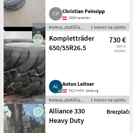
Christian Peinsipp
2880 Hasleiten
Kolesa, platišča in
1 mesec na spletu
Oglas
pnevmatike /
Kompletträder
730 €
Pnevmatika za
priklopnik
650/55R26.5
DDV ni
terjalen
Anton Leitner
5322 Hof b. Salzburg
Kolesa, platišča in
1 mesec na spletu
Oglas
pnevmatike /
Alliance 330
Brezplačn
Pnevmatika za
priklopnik
Heavy Duty