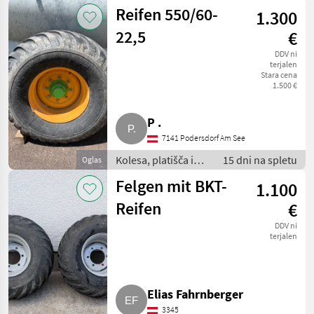
pnevmatike /
Reifen 550/60-
1.300
Pnevmatika za
priklopnik
22,5
€
DDV ni
terjalen
Stara cena
1.500 €
P .
7141 Podersdorf Am See
Kolesa, platišča in
15 dni na spletu
Oglas
pnevmatike /
Felgen mit BKT-
1.100
Pnevmatika za
priklopnik
Reifen
€
DDV ni
terjalen
Elias Fahrnberger
3345