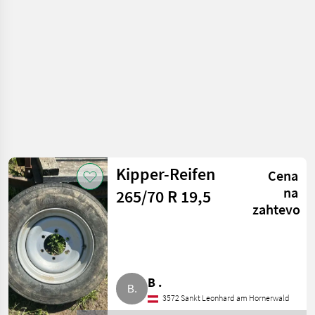
Pnevmatika za
priklopnik
Kipper-Reifen
Cena
na
265/70 R 19,5
zahtevo
B .
3572 Sankt Leonhard am Hornerwald