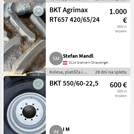
pnevmatike /
BKT Agrimax
1.000
Pnevmatika za
priklopnik
RT657 420/65/24
€
DDV ni
terjalen
Stefan Mandl
8114 Gratwein-Strassengel
Kolesa, platišča in
28 dni na spletu
Oglas
pnevmatike /
BKT 550/60-22,5
600 €
Pnevmatika za
priklopnik
DDV ni
terjalen
I M