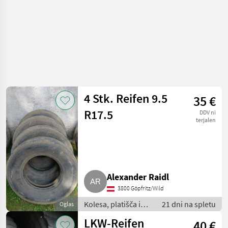
4 Stk. Reifen 9.5
35 €
R17.5
DDV ni
terjalen
Alexander Raidl
3800 Göpfritz/Wild
Kolesa, platišča in
21 dni na spletu
Oglas
pnevmatike /
LKW-Reifen
40 €
Pnevmatika za