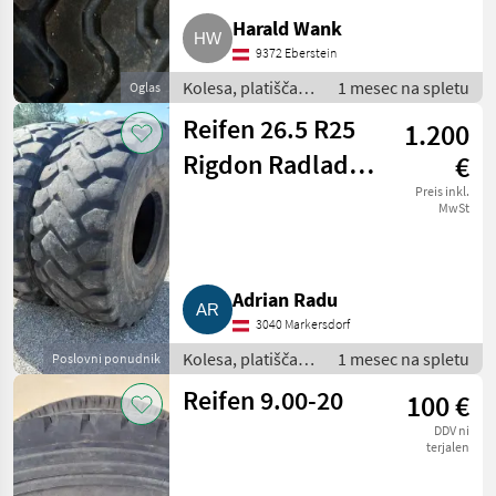
Harald Wank
9372 Eberstein
Kolesa, platišča in
1 mesec na spletu
Oglas
pnevmatike /
Reifen 26.5 R25
1.200
Pnevmatika za
priklopnik
Rigdon Radlader
€
EM-Reifen
Preis inkl.
MwSt
Adrian Radu
3040 Markersdorf
Kolesa, platišča in
1 mesec na spletu
Poslovni ponudnik
pnevmatike /
Reifen 9.00-20
100 €
Pnevmatika za
priklopnik
DDV ni
terjalen