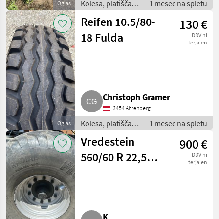
Kolesa, platišča in
1 mesec na spletu
Oglas
pnevmatike /
Reifen 10.5/80-
130 €
Pnevmatika za
priklopnik
18 Fulda
DDV ni
terjalen
Christoph Gramer
3454 Ahrenberg
Kolesa, platišča in
1 mesec na spletu
Oglas
pnevmatike /
Vredestein
900 €
Pnevmatika za
priklopnik
560/60 R 22,5
DDV ni
terjalen
161 D
K .