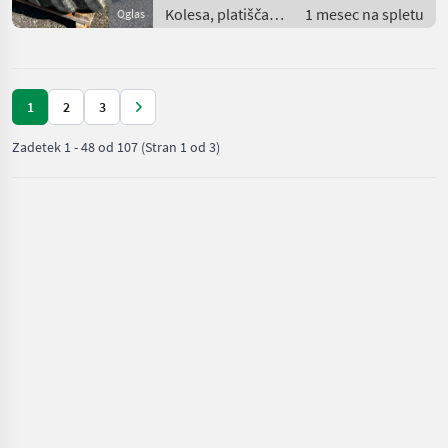
Kolesa, platišča in
1 mesec na spletu
Oglas
pnevmatike /
Pnevmatika za
priklopnik
1
2
3
Zadetek
1
-
48
od
107
(Stran 1 od 3)