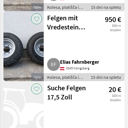
Kolesa, platišča in
15 dni na spletu
Oglas
pnevmatike /
Felgen mit
950 €
Pnevmatika za
priklopnik
Vredestein
DDV ni
terjalen
Reifen
Elias Fahrnberger
3345 Königsberg
Kolesa, platišča in
15 dni na spletu
Oglas
pnevmatike /
Suche Felgen
20 €
Pnevmatika za
priklopnik
17,5 Zoll
DDV ni
terjalen