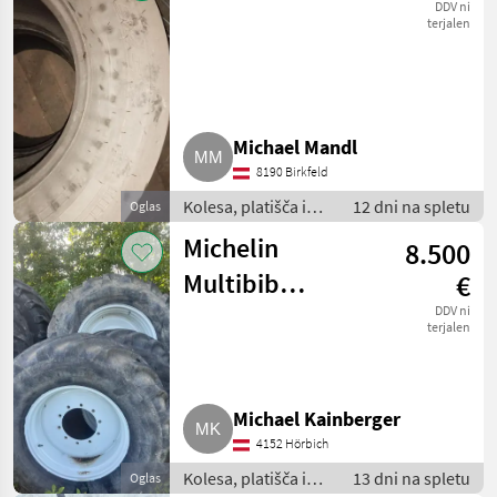
priklopnik
DDV ni
terjalen
Michael Mandl
8190 Birkfeld
Kolesa, platišča in
12 dni na spletu
Oglas
pnevmatike /
Michelin
8.500
Pnevmatika za
priklopnik
Multibib
€
650/65R38,
DDV ni
terjalen
540/65R28
Michael Kainberger
4152 Hörbich
Kolesa, platišča in
13 dni na spletu
Oglas