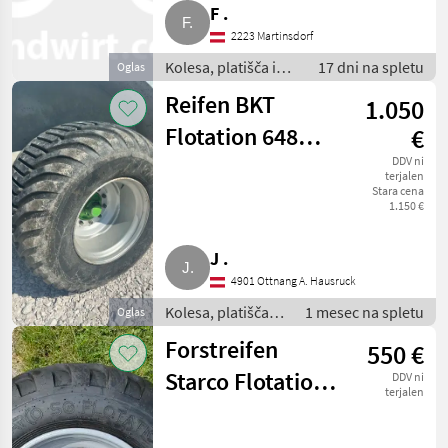
F .
2223 Martinsdorf
Kolesa, platišča in
17 dni na spletu
Oglas
pnevmatike /
Reifen BKT
1.050
Pnevmatika za
priklopnik
Flotation 648
€
800-45-26,6
DDV ni
terjalen
Stara cena
neuwertig
1.150 €
J .
4901 Ottnang A. Hausruck
Kolesa, platišča in
1 mesec na spletu
Oglas
pnevmatike /
Forstreifen
550 €
Pnevmatika za
priklopnik
Starco Flotation
DDV ni
terjalen
480/45-17