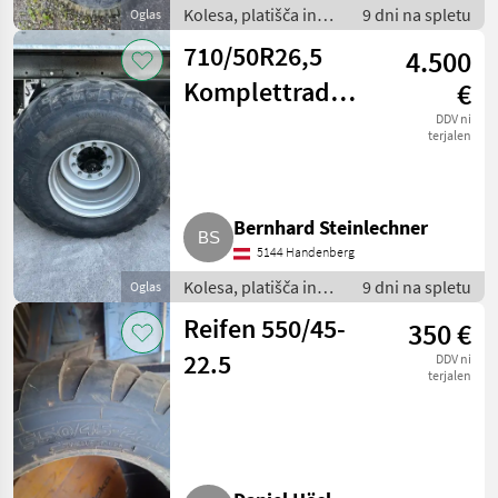
Kolesa, platišča in
9 dni na spletu
Oglas
pnevmatike /
710/50R26,5
4.500
Pnevmatika za
priklopnik
Komplettrad
€
Vredestein
DDV ni
terjalen
Flotation Pro
Bernhard Steinlechner
5144 Handenberg
Kolesa, platišča in
9 dni na spletu
Oglas
pnevmatike /
Reifen 550/45-
350 €
Pnevmatika za
priklopnik
22.5
DDV ni
terjalen