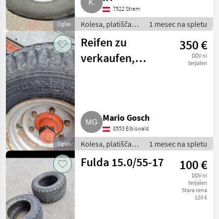
7522 Strem
Kolesa, platišča in
1 mesec na spletu
Oglas
pnevmatike /
Reifen zu
350 €
Pnevmatika za
priklopnik
verkaufen,
DDV ni
terjalen
Felgen 4
Mario Gosch
8553 Eibiswald
Kolesa, platišča in
1 mesec na spletu
Oglas
pnevmatike /
Fulda 15.0/55-17
100 €
Pnevmatika za
priklopnik
DDV ni
terjalen
Stara cena
120 €