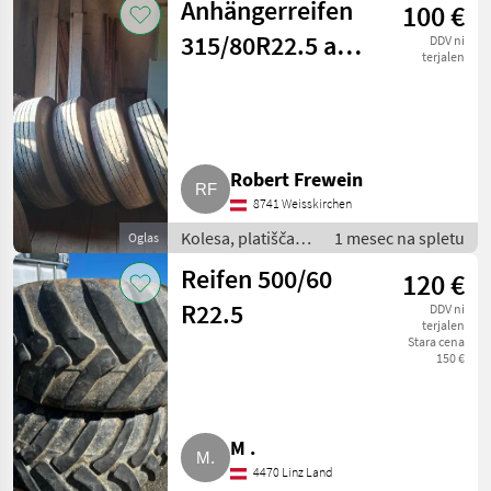
Anhängerreifen
100 €
Pnevmatika za
priklopnik
315/80R22.5 auf
DDV ni
terjalen
Doppelreifenfelge
Robert Frewein
8741 Weisskirchen
Kolesa, platišča in
1 mesec na spletu
Oglas
pnevmatike /
Reifen 500/60
120 €
Pnevmatika za
priklopnik
R22.5
DDV ni
terjalen
Stara cena
150 €
M .
4470 Linz Land