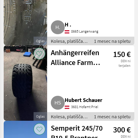
H .
8665 Langenwang
Kolesa, platišča in
1 mesec na spletu
Oglas
pnevmatike /
Anhängerreifen
150 €
Pnevmatika za
priklopnik
Alliance Farmpro
DDV ni
terjalen
380/55-17
Hubert Schauer
3681 Hofamt Priel
Kolesa, platišča in
1 mesec na spletu
Oglas
pnevmatike /
Semperit 245/70
300 €
Pnevmatika za
priklopnik
R19,5 Brantner
DDV ni