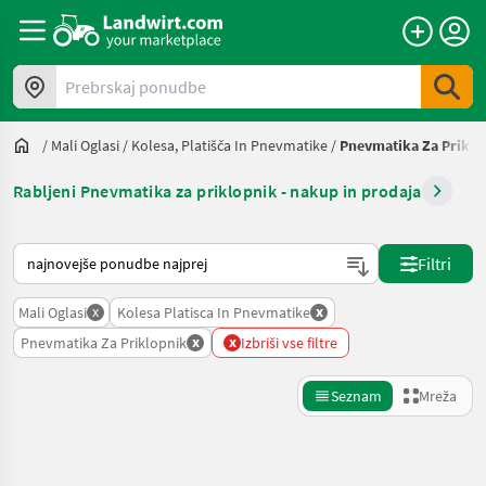
Prebrskaj ponudbe
/
Mali Oglasi
/
Kolesa, Platišča In Pnevmatike
/
Pnevmatika Za Priklo
Rabljeni Pnevmatika za priklopnik - nakup in prodaja
Tako je razvrščeno na Landwirt.com
Filtri
x
x
Mali Oglasi
Kolesa Platisca In Pnevmatike
x
x
Pnevmatika Za Priklopnik
Izbriši vse filtre
Seznam
Mreža