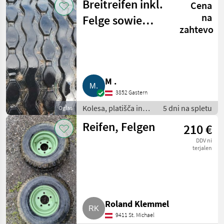
Breitreifen inkl.
Cena
Pnevmatika za
priklopnik
na
Felge sowie
zahtevo
andere
Kipperräder
M .
3852 Gastern
Kolesa, platišča in
5 dni na spletu
Oglas
pnevmatike /
Reifen, Felgen
210 €
Pnevmatika za
priklopnik
DDV ni
terjalen
Roland Klemmel
9411 St. Michael