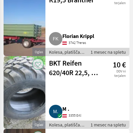
terjalen
Florian Krippl
3742 Theras
Kolesa, platišča in
1 mesec na spletu
Oglas
pnevmatike /
BKT Reifen
10 €
Pnevmatika za
priklopnik
620/40R 22,5, zu
DDV ni
terjalen
verschenken
M .
3355 Ertl
Kolesa, platišča in
1 mesec na spletu
Oglas
pnevmatike /