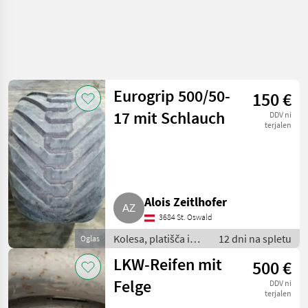
Eurogrip 500/50-
150 €
17 mit Schlauch
DDV ni
terjalen
Alois Zeitlhofer
3684 St. Oswald
Kolesa, platišča in
12 dni na spletu
Oglas
pnevmatike /
LKW-Reifen mit
500 €
Pnevmatika za
priklopnik
Felge
DDV ni
terjalen