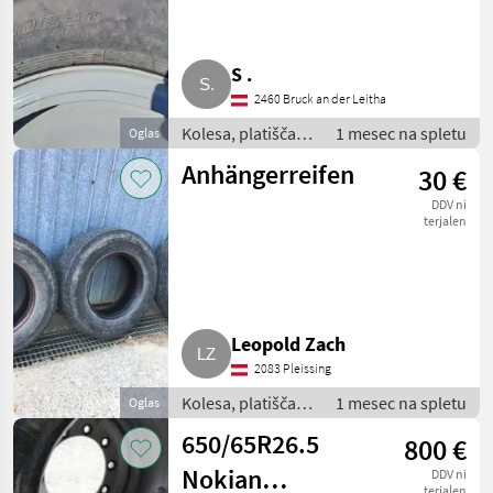
S .
2460 Bruck an der Leitha
Kolesa, platišča in
1 mesec na spletu
Oglas
pnevmatike /
Anhängerreifen
30 €
Pnevmatika za
priklopnik
DDV ni
terjalen
Leopold Zach
2083 Pleissing
Kolesa, platišča in
1 mesec na spletu
Oglas
pnevmatike /
650/65R26.5
800 €
Pnevmatika za
priklopnik
Nokian
DDV ni
terjalen