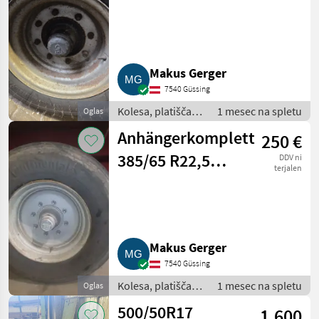
355/60 R18
Makus Gerger
7540 Güssing
Kolesa, platišča in
1 mesec na spletu
Oglas
pnevmatike /
Anhängerkompletträder
250 €
Komplet kolesa
385/65 R22,5
DDV ni
terjalen
und 355/60 R18
Makus Gerger
7540 Güssing
Kolesa, platišča in
1 mesec na spletu
Oglas
pnevmatike /
500/50R17
1.600
Komplet kolesa