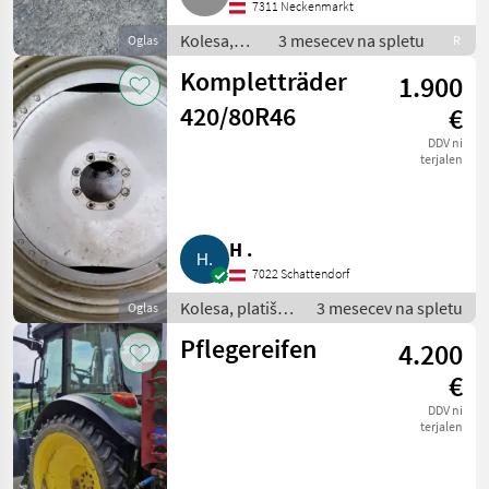
7311 Neckenmarkt
Kolesa,
3 mesecev na spletu
Oglas
R
platišča in
Kompletträder
1.900
pnevmatike
/ Komplet
420/80R46
€
kolesa
DDV ni
terjalen
H .
7022 Schattendorf
Kolesa, platišča
3 mesecev na spletu
Oglas
in pnevmatike /
Pflegereifen
4.200
Komplet kolesa
€
DDV ni
terjalen