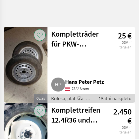
Natančnejše
iskanje
Kompletträder
25 €
Kategorija
Država
Filtri
4
2
für PKW-
DDV ni
terjalen
Anhänger
Prikaži 11
TRENUTNA
Ponastavi
POT
rezultatov
Kmetijska
tehnika
Hans Peter Petz
Kolesa
Platisca In
7522 Strem
Pnevmatike
Kolesa, platišča in
15 dni na spletu
Oglas
Komplet
pnevmatike /
Kolesa
Komplettreifen
2.450
Komplet kolesa
IZBERITE
12.4R36 und
€
KATEGORIJO
11.2R24, New
DDV ni
terjalen
Komplet kolesa
11