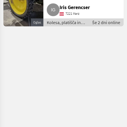
Iris Gerencser
7221 Marz
Kolesa, platišča in
Še 2 dni online
Oglas
pnevmatike /
Komplet kolesa