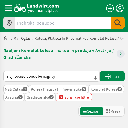
Prebrskaj ponudbe
/
Mali Oglasi
/
Kolesa, Platišča In Pnevmatike
/
Komplet Kolesa
/
Avstr
Rabljeni Komplet kolesa - nakup in prodaja v Avstrija /
Gradiščanska
Tako je razvrščeno na Landwirt.com
Filtri
x
x
x
Mali Oglasi
Kolesa Platisca In Pnevmatike
Komplet Kolesa
x
x
x
Avstrija
Gradiscanska
Izbriši vse filtre
Seznam
Mreža