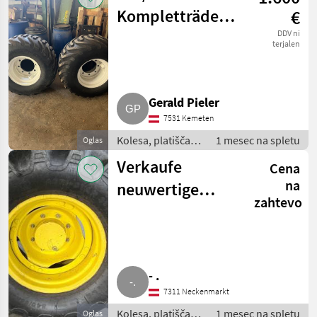
Kompletträder 8
€
Loch Ceat T422
DDV ni
terjalen
Gerald Pieler
7531 Kemeten
Kolesa, platišča in
1 mesec na spletu
Oglas
pnevmatike /
Verkaufe
Cena
Komplet kolesa
na
neuwertige
zahtevo
Kompletträder
John Deere
6420S
- .
7311 Neckenmarkt
Kolesa, platišča in
1 mesec na spletu
Oglas