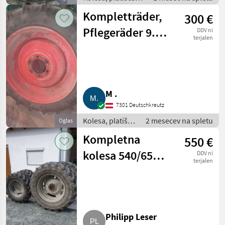
pnevmatike /
Kompletträder,
300 €
Komplet kolesa
Pflegeräder 9.5
DDV ni
terjalen
R28
M .
7301 Deutschkreutz
Kolesa, platišča
2 mesecev na spletu
Oglas
in pnevmatike /
Kompletna
550 €
Komplet kolesa
kolesa 540/65
DDV ni
terjalen
R34 in 440/65
R24 MF 6255
Philipp Leser