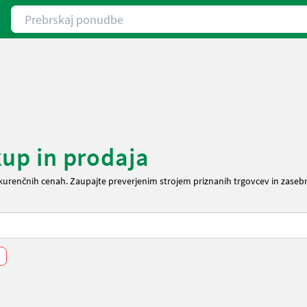
Prebrskaj ponudbe
kup in prodaja
kurenčnih cenah. Zaupajte preverjenim strojem priznanih trgovcev in zasebn