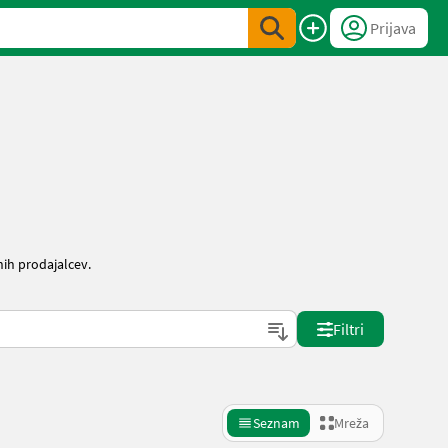
Prijava
ih prodajalcev.
Filtri
Seznam
Mreža