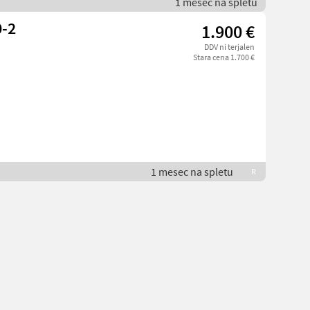
1 mesec na spletu
-2
1.900 €
DDV ni terjalen
Stara cena 1.700 €
1 mesec na spletu
R