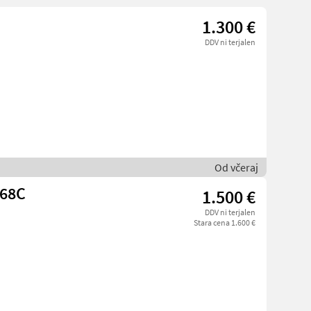
1.300 €
DDV ni terjalen
Od včeraj
 68C
1.500 €
DDV ni terjalen
Stara cena 1.600 €