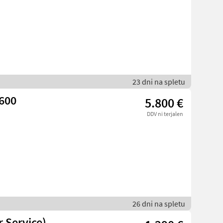
23 dni na spletu
600
5.800 €
DDV ni terjalen
26 dni na spletu
 Service)