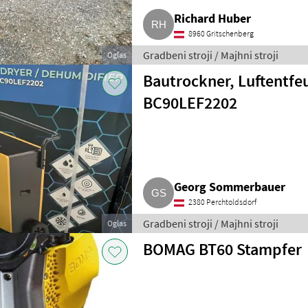
Richard Huber
8960 Gritschenberg
Gradbeni stroji / Majhni stroji
Oglas
Bautrockner, Luftentfe
BC90LEF2202
Georg Sommerbauer
2380 Perchtoldsdorf
Gradbeni stroji / Majhni stroji
Oglas
BOMAG BT60 Stampfer