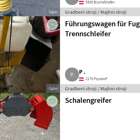
5500 Bischofshofen
Gradbeni stroji / Majhni stroji
Oglas
Führungswagen für Fug
Trennschleifer
P .
2170 Poysdorf
Gradbeni stroji / Majhni stroji
Oglas
Schalengreifer