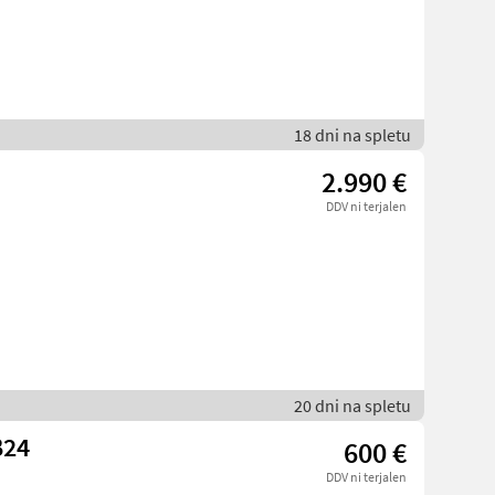
18 dni na spletu
2.990 €
DDV ni terjalen
20 dni na spletu
B24
600 €
DDV ni terjalen