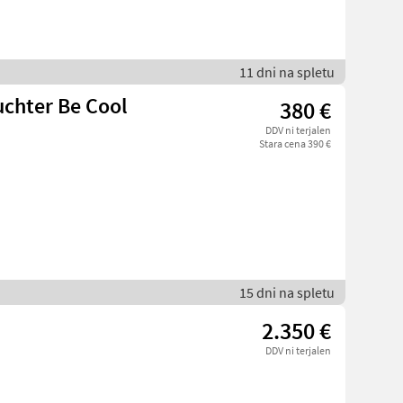
11 dni na spletu
uchter Be Cool
380 €
DDV ni terjalen
Stara cena 390 €
15 dni na spletu
2.350 €
DDV ni terjalen