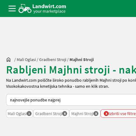
/
Mali Oglasi
/
Gradbeni Stroji
/
Majhni Stroji
Rabljeni Majhni stroji - na
Na Landwirt.com poiščite široko ponudbo rabljenih Majhni stroji po kon
Visokokakovostna kmetijska tehnika - samo en klik stran.
Tako je razvrščeno na Landwirt.com
x
x
x
x
Mali Oglasi
Gradbeni Stroji
Majhni Stroji
Izbriši vse filtre