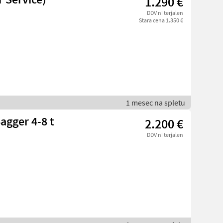
1.290 €
DDV ni terjalen
Stara cena 1.350 €
1 mesec na spletu
gger 4-8 t
2.200 €
DDV ni terjalen