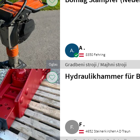
A .
8350 Fehring
Gradbeni stroji / Majhni stroji
Oglas
Hydraulikhammer für Ba
F .
4652 Steinerkirchen A D Traun