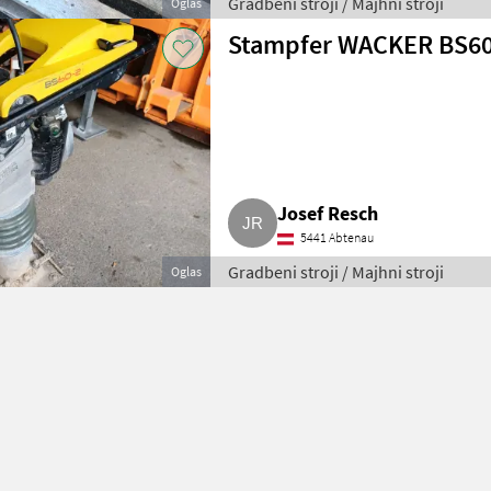
Gradbeni stroji / Majhni stroji
Oglas
Stampfer WACKER BS60
Josef Resch
5441 Abtenau
Gradbeni stroji / Majhni stroji
Oglas