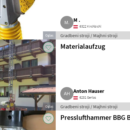
M .
6322 Kirchbichl
Gradbeni stroji / Majhni stroji
Oglas
Materialaufzug
Anton Hauser
6281 Gerlos
Gradbeni stroji / Majhni stroji
Oglas
Presslufthammer BBG 