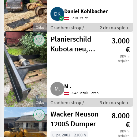
Kobelco
6
Daniel Kohlbacher
8510 Stainz
Takeuchi
6
Gradbeni stroji /
2 dni na spletu
Oglas
Bager goseničar
Planierschild
Liebherr
4
3.000
Kubota neu,
€
Hitachi
3
U56-5
DDV ni
terjalen
Prikaži
vse
(17)
M .
MARKETPLACE
8942 Bezirk Liezen
Ponudbe
Mali
Marketplace
Gradbeni stroji /
3 dni na spletu
Oglas
trgovcev
oglasi
Bager goseničar
Wacker Neuson
8.000
1200S Dumper
€
DDV ni
L. pr. 2002
2100 h
terjalen