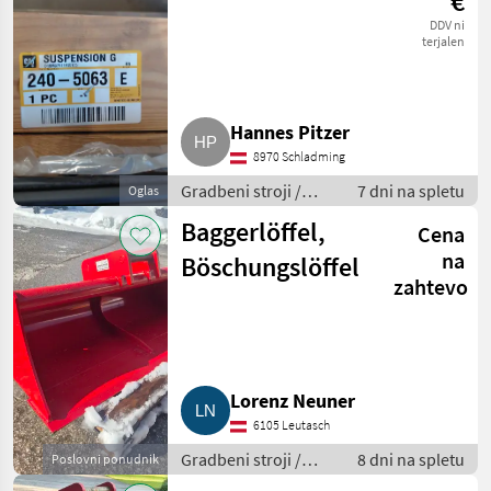
€
DDV ni
terjalen
Hannes Pitzer
8970 Schladming
Gradbeni stroji /
7 dni na spletu
Oglas
Bager goseničar
Baggerlöffel,
Cena
na
Böschungslöffel
zahtevo
Lorenz Neuner
6105 Leutasch
Gradbeni stroji /
8 dni na spletu
Poslovni ponudnik
Bager goseničar