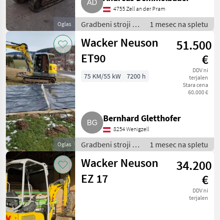
4755 Zell an der Pram
Gradbeni stroji /
1 mesec na spletu
Oglas
Bager goseničar
Wacker Neuson
51.500
ET90
€
DDV ni
75 KM/55 kW
7200 h
terjalen
Stara cena
60.000 €
Bernhard Gletthofer
8254 Wenigzell
Gradbeni stroji /
1 mesec na spletu
Oglas
Bager goseničar
Wacker Neuson
34.200
EZ 17
€
DDV ni
terjalen