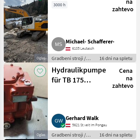
na
3000 h
zahtevo
Michael- Schafferer-
6105 Leutasch
Gradbeni stroji /
16 dni na spletu
Oglas
Bager goseničar
Hydraulikpumpe
Cena
na
für TB 175
zahtevo
Takeuchi TB175
Gerhard Walk
5621 St.veit Im Pongau
Gradbeni stroji /
16 dni na spletu
Oglas