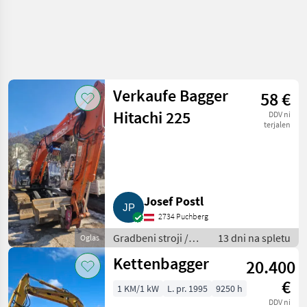
Verkaufe Bagger
58 €
Hitachi 225
DDV ni
terjalen
Josef Postl
2734 Puchberg
Gradbeni stroji /
13 dni na spletu
Oglas
Bager goseničar
Kettenbagger
20.400
€
1 KM/1 kW
L. pr. 1995
9250 h
DDV ni