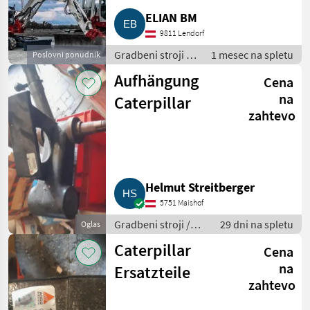
ELIAN BM
9811 Lendorf
Gradbeni stroji /
1 mesec na spletu
Poslovni ponudnik
Bager goseničar
Aufhängung
Cena
na
Caterpillar
zahtevo
Helmut Streitberger
5751 Maishof
Gradbeni stroji /
29 dni na spletu
Oglas
Bager goseničar
Caterpillar
Cena
na
Ersatzteile
zahtevo