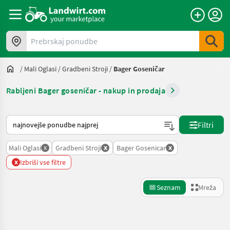
Prebrskaj ponudbe
/
Mali Oglasi
/
Gradbeni Stroji
/
Bager Goseničar
Rabljeni Bager goseničar - nakup in prodaja
Tako je razvrščeno na Landwirt.com
Filtri
x
x
x
Mali Oglasi
Gradbeni Stroji
Bager Gosenicar
x
Izbriši vse filtre
Seznam
Mreža