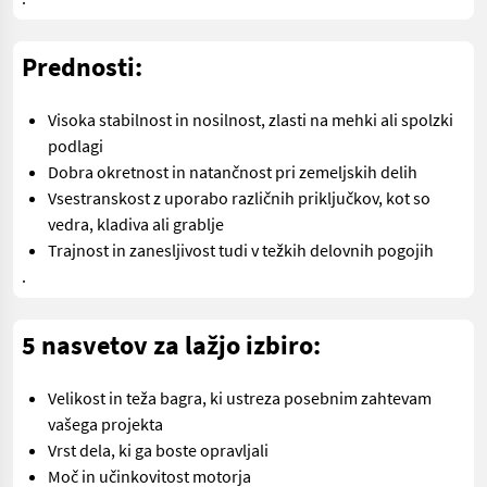
Prednosti:
Visoka stabilnost in nosilnost, zlasti na mehki ali spolzki
podlagi
Dobra okretnost in natančnost pri zemeljskih delih
Vsestranskost z uporabo različnih priključkov, kot so
vedra, kladiva ali grablje
Trajnost in zanesljivost tudi v težkih delovnih pogojih
.
5 nasvetov za lažjo izbiro:
Velikost in teža bagra, ki ustreza posebnim zahtevam
vašega projekta
Vrst dela, ki ga boste opravljali
Moč in učinkovitost motorja