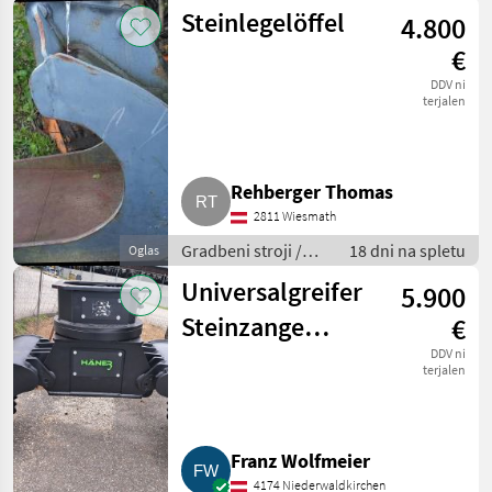
Bager goseničar
Steinlegelöffel
4.800
€
DDV ni
terjalen
Rehberger Thomas
2811 Wiesmath
Gradbeni stroji /
18 dni na spletu
Oglas
Bager goseničar
Universalgreifer
5.900
Steinzange
€
Mehrzweckgreifer
DDV ni
terjalen
Franz Wolfmeier
4174 Niederwaldkirchen