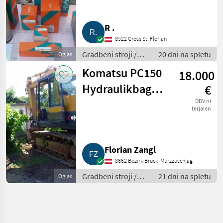
R .
8522 Gross St. Florian
Gradbeni stroji /
20 dni na spletu
Oglas
Bager goseničar
Komatsu PC150
18.000
Hydraulikbagger,
€
Kettenbagger
DDV ni
terjalen
Florian Zangl
8662 Bezirk Bruck-Mürzzuschlag
Gradbeni stroji /
21 dni na spletu
Oglas
Bager goseničar