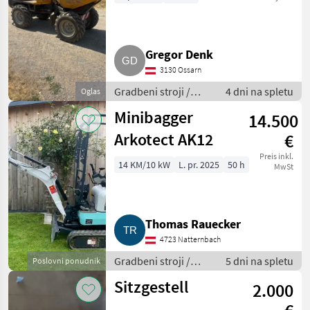
Gregor Denk
3130 Ossarn
Gradbeni stroji /
4 dni na spletu
Oglas
Bager goseničar
Minibagger
14.500
Arkotect AK12
€
Preis inkl.
14 KM/10 kW
L. pr. 2025
50 h
MwSt
Thomas Rauecker
4723 Natternbach
Gradbeni stroji /
5 dni na spletu
Poslovni ponudnik
Bager goseničar
Sitzgestell
2.000