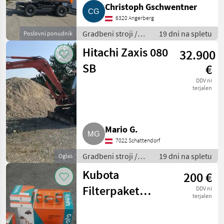
Christoph Gschwentner
6320 Angerberg
Gradbeni stroji /
19 dni na spletu
Poslovni ponudnik
Bager goseničar
Hitachi Zaxis 080
32.900
SB
€
DDV ni
terjalen
Mario G.
7022 Schattendorf
Gradbeni stroji /
19 dni na spletu
Oglas
Bager goseničar
Kubota
200 €
Filterpaket
DDV ni
terjalen
W21CK00325 für
Bagger