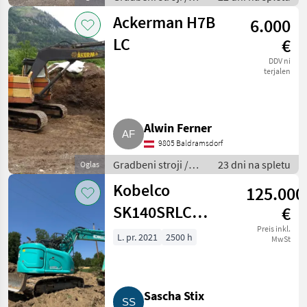
Bager goseničar
Ackerman H7B
6.000
LC
€
DDV ni
terjalen
Alwin Ferner
9805 Baldramsdorf
Gradbeni stroji /
23 dni na spletu
Oglas
Bager goseničar
Kobelco
125.000
SK140SRLC
€
Kurzheckbagger
Preis inkl.
L. pr. 2021
2500 h
MwSt
Sascha Stix