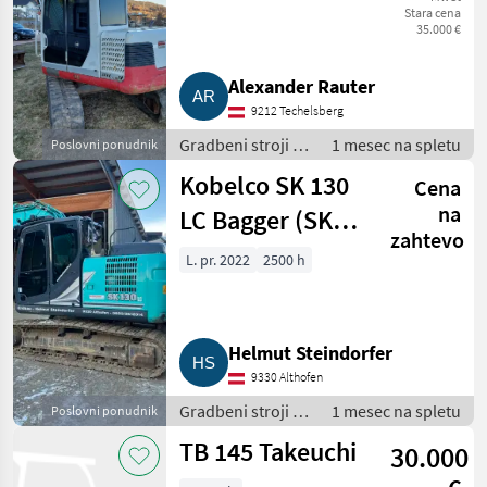
Stara cena
35.000 €
Alexander Rauter
9212 Techelsberg
Gradbeni stroji /
1 mesec na spletu
Poslovni ponudnik
Bager goseničar
Kobelco SK 130
Cena
na
LC Bagger (SK
zahtevo
130 LC)
L. pr. 2022
2500 h
Helmut Steindorfer
9330 Althofen
Gradbeni stroji /
1 mesec na spletu
Poslovni ponudnik
Bager goseničar
TB 145 Takeuchi
30.000