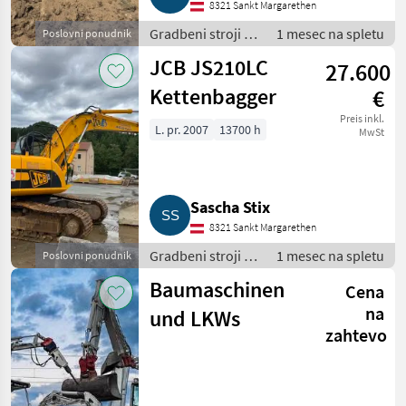
8321 Sankt Margarethen
Gradbeni stroji /
1 mesec na spletu
Poslovni ponudnik
Bager goseničar
JCB JS210LC
27.600
Kettenbagger
€
Preis inkl.
L. pr. 2007
13700 h
MwSt
Sascha Stix
8321 Sankt Margarethen
Gradbeni stroji /
1 mesec na spletu
Poslovni ponudnik
Bager goseničar
Baumaschinen
Cena
na
und LKWs
zahtevo