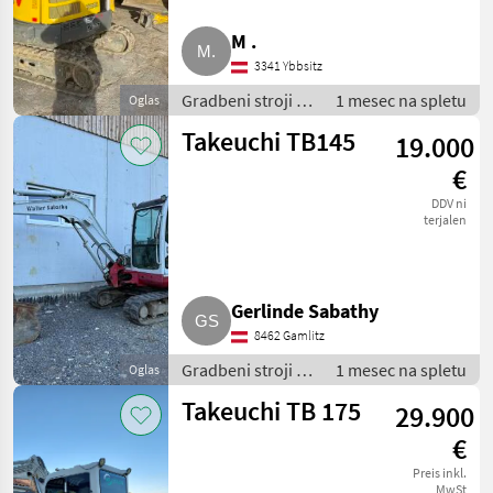
M .
3341 Ybbsitz
Gradbeni stroji /
1 mesec na spletu
Oglas
Bager goseničar
Takeuchi TB145
19.000
€
DDV ni
terjalen
Gerlinde Sabathy
8462 Gamlitz
Gradbeni stroji /
1 mesec na spletu
Oglas
Bager goseničar
Takeuchi TB 175
29.900
€
Preis inkl.
MwSt