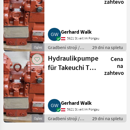
zahtevo
1140
Gerhard Walk
5621 St.veit Im Pongau
Gradbeni stroji /
29 dni na spletu
Oglas
Bager goseničar
Hydraulikpumpe
Cena
na
für Takeuchi TB
zahtevo
1140
Gerhard Walk
5621 St.veit Im Pongau
Gradbeni stroji /
29 dni na spletu
Oglas
Bager goseničar