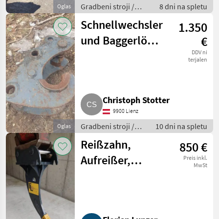
Gradbeni stroji /
8 dni na spletu
Oglas
Bager goseničar
Schnellwechsler
1.350
und Baggerlöffel
€
MORIN M3
DDV ni
terjalen
Christoph Stotter
9900 Lienz
Gradbeni stroji /
10 dni na spletu
Oglas
Bager goseničar
Reißzahn,
850 €
Aufreißer,
Preis inkl.
MwSt
Bagger Martin
M10