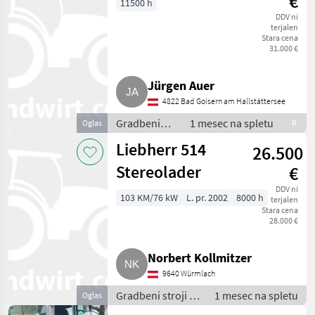
€
11500 h
DDV ni
terjalen
Stara cena
31.000 €
Jürgen Auer
4822 Bad Goisern am Hallstättersee
Gradbeni
1 mesec na spletu
Oglas
R
stroji / Bager
Liebherr 514
26.500
goseničar
Stereolader
€
DDV ni
103 KM/76 kW
L. pr. 2002
8000 h
terjalen
Stara cena
28.000 €
Norbert Kollmitzer
9640 Würmlach
Gradbeni stroji /
1 mesec na spletu
Oglas
Bager goseničar