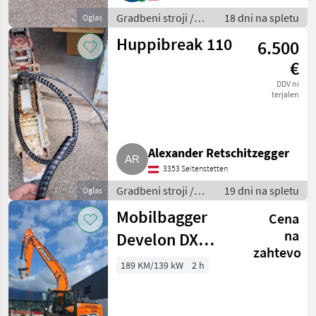
Gradbeni stroji /
18 dni na spletu
Oglas
Bager goseničar
Huppibreak 110
6.500
€
DDV ni
terjalen
Alexander Retschitzegger
3353 Seitenstetten
Gradbeni stroji /
19 dni na spletu
Oglas
Bager goseničar
Mobilbagger
Cena
na
Develon DX
zahtevo
210W-7
189 KM/139 kW
2 h
Neumaschine