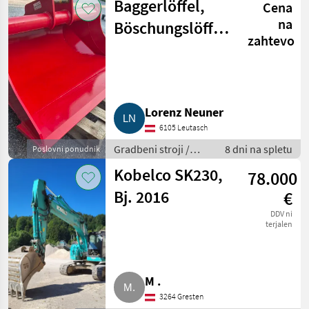
Baggerlöffel,
Cena
na
Böschungslöffel,
zahtevo
Rotolöffel,
Humuslöffel
Lorenz Neuner
6105 Leutasch
Gradbeni stroji /
8 dni na spletu
Poslovni ponudnik
Bager goseničar
Kobelco SK230,
78.000
Bj. 2016
€
DDV ni
terjalen
M .
3264 Gresten