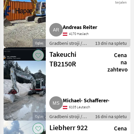
terjalen
Andreas Reiter
4170 Haslach
Gradbeni stroji /
13 dni na spletu
Oglas
Bager goseničar
Takeuchi
Cena
na
TB2150R
zahtevo
Michael- Schafferer-
6105 Leutasch
Gradbeni stroji /
16 dni na spletu
Oglas
Bager goseničar
Liebherr 922
Cena