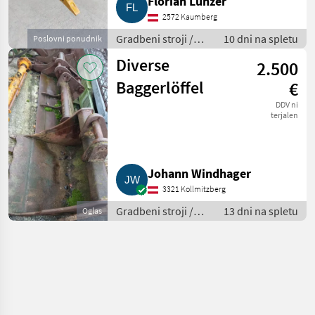
Florian Lunzer
2572 Kaumberg
Gradbeni stroji /
10 dni na spletu
Poslovni ponudnik
Bager goseničar
Diverse
2.500
Baggerlöffel
€
DDV ni
terjalen
Johann Windhager
3321 Kollmitzberg
Gradbeni stroji /
13 dni na spletu
Oglas
Bager goseničar