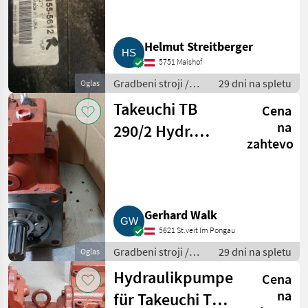
Helmut Streitberger
5751 Maishof
Gradbeni stroji /
29 dni na spletu
Oglas
Bager goseničar
Takeuchi TB
Cena
na
290/2 Hydr.
zahtevo
Pumpe
Gerhard Walk
5621 St.veit Im Pongau
Gradbeni stroji /
29 dni na spletu
Oglas
Bager goseničar
Hydraulikpumpe
Cena
na
für Takeuchi TB