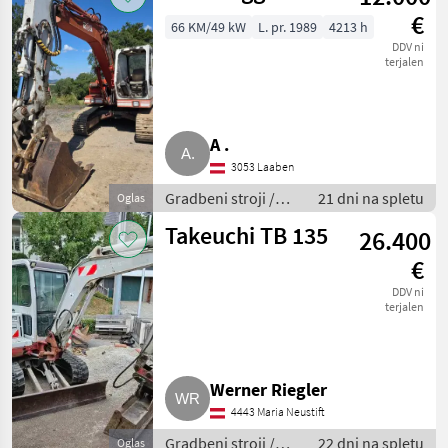
€
66 KM/49 kW
L. pr. 1989
4213 h
DDV ni
terjalen
A .
3053 Laaben
Gradbeni stroji /
21 dni na spletu
Oglas
Bager goseničar
Takeuchi TB 135
26.400
€
DDV ni
terjalen
Werner Riegler
4443 Maria Neustift
Gradbeni stroji /
22 dni na spletu
Oglas