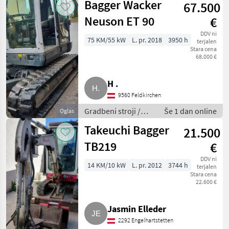
Bagger Wacker
67.500
Neuson ET 90
€
DDV ni
75 KM/55 kW
L. pr. 2018
3950 h
terjalen
Stara cena
68.000 €
H .
9560 Feldkirchen
Gradbeni stroji /
Še 1 dan online
Oglas
Bager goseničar
Takeuchi Bagger
21.500
TB219
€
DDV ni
14 KM/10 kW
L. pr. 2012
3744 h
terjalen
Stara cena
22.600 €
Jasmin Elleder
2292 Engelhartstetten