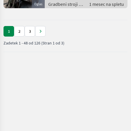
Gradbeni stroji /
1 mesec na spletu
Oglas
Bager goseničar
1
2
3
Zadetek
1
-
48
od
126
(Stran 1 od 3)