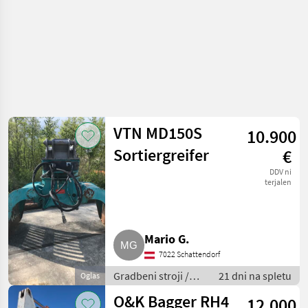
VTN MD150S
10.900
Sortiergreifer
€
DDV ni
terjalen
Mario G.
7022 Schattendorf
Gradbeni stroji /
21 dni na spletu
Oglas
Bager goseničar
O&K Bagger RH4
12.000