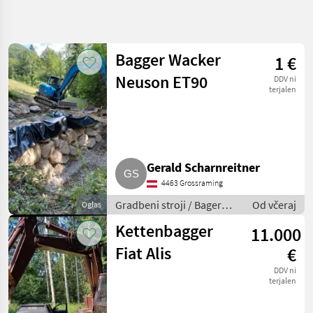
Natančnejše
iskanje
Bagger Wacker
1 €
Kategorija
Država
Filtri
4
Neuson ET90
DDV ni
terjalen
Prikaži
TRENUTNA
Ponastavi
126
POT
rezultatov
Gradbena
tehnika
Gerald Scharnreitner
Gradbeni
Stroji
4463 Grossraming
Bager
Gradbeni stroji / Bager
Od včeraj
Oglas
Gosenicar
goseničar
Kettenbagger
11.000
IZBERITE
KATEGORIJO
Fiat Alis
€
DDV ni
Sonstige
81
terjalen
Wacker Neuson
10