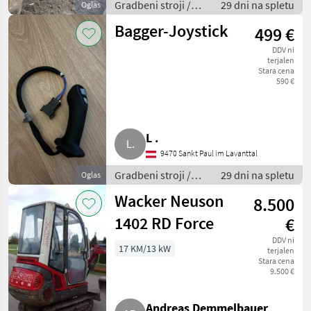
Gradbeni stroji /
29 dni na spletu
Oglas
Bager goseničar
Bagger-Joystick
499 €
DDV ni
terjalen
Stara cena
590 €
L .
9470 Sankt Paul im Lavanttal
Gradbeni stroji /
29 dni na spletu
Oglas
Bager goseničar
Wacker Neuson
8.500
1402 RD Force
€
DDV ni
17 KM/13 kW
terjalen
Stara cena
9.500 €
Andreas Demmelbauer