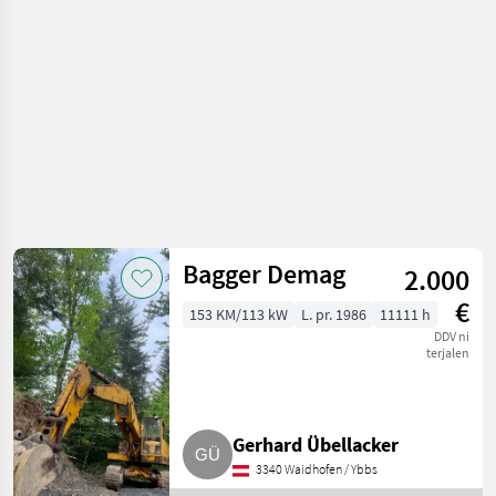
Bagger Demag
2.000
€
153 KM/113 kW
L. pr. 1986
11111 h
DDV ni
terjalen
Gerhard Übellacker
3340 Waidhofen / Ybbs