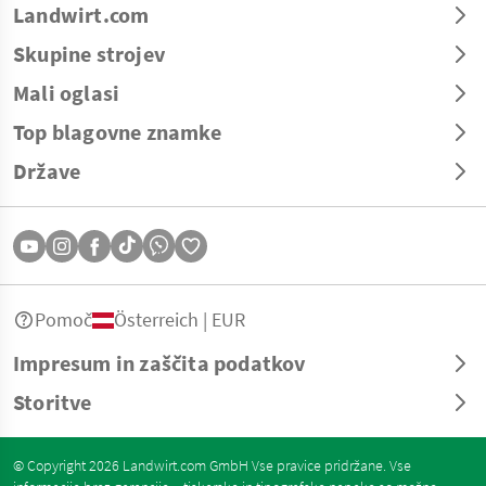
Landwirt.com
Skupine strojev
Mali oglasi
Top blagovne znamke
Države
Pomoč
Österreich | EUR
Impresum in zaščita podatkov
Storitve
© Copyright 2026 Landwirt.com GmbH Vse pravice pridržane. Vse