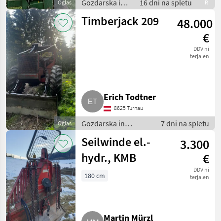
Gozdarska in
16 dni na spletu
Oglas
R
lesarska
Timberjack 209
48.000
mehanizacija /
Cepilnik lesa
€
DDV ni
terjalen
Erich Todtner
8625 Turnau
Gozdarska in
7 dni na spletu
Oglas
lesarska
Seilwinde el.-
3.300
mehanizacija / Druga
gozdarska in
hydr., KMB
€
lesarska
DDV ni
mehanizacija
180 cm
terjalen
Martin Mürzl