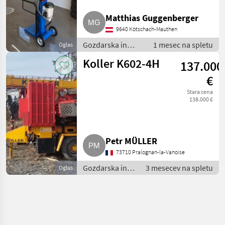
Matthias Guggenberger
9640 Kötschach-Mauthen
Gozdarska in
1 mesec na spletu
Oglas
lesarska
Koller K602-4H
137.000
mehanizacija /
Cepilnik lesa
€
Stara cena
138.000 €
Petr MÜLLER
73710 Pralognan-la-Vanoise
Gozdarska in
3 mesecev na spletu
Oglas
lesarska
mehanizacija /
Vrvni dostavni
sistemi