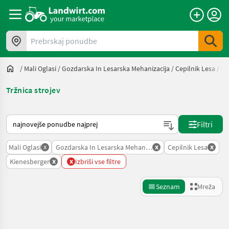
Prebrskaj ponudbe
/
Mali Oglasi
/
Gozdarska In Lesarska Mehanizacija
/
Cepilnik Lesa
/
Ki
Tržnica strojev
Tako je razvrščeno na Landwirt.com
Filtri
x
x
x
Mali Oglasi
Gozdarska In Lesarska Mehanizacija
Cepilnik Lesa
x
x
Kienesberger
Izbriši vse filtre
Seznam
Mreža