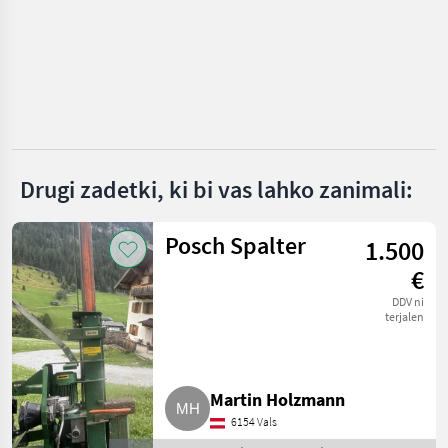
Posch
Binderberger
Krpan
Vogesenblitz
Drugi zadetki, ki bi vas lahko zanimali:
Lancman
Posch Spalter
1.500
Prikaži
vse
€
(39)
DDV ni
terjalen
MARKETPLACE
Ponudbe
Mali
Marketplace
trgovcev
oglasi
Martin Holzmann
6154 Vals