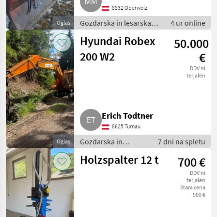
8832 Oberwölz
Gozdarska in lesarska
4 ur online
Oglas
mehanizacija /
Hyundai Robex
50.000
Gozdarski vitli
200 W2
€
DDV ni
terjalen
Erich Todtner
8625 Turnau
Gozdarska in
7 dni na spletu
Oglas
lesarska
Holzspalter 12 t
700 €
mehanizacija / Druga
gozdarska in
DDV ni
lesarska
terjalen
Stara cena
mehanizacija
900 €