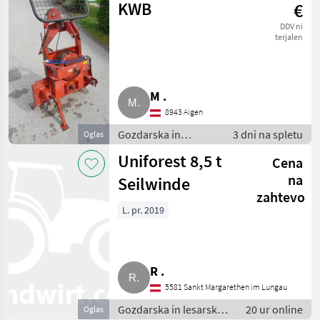
mehanizacija
KWB
€
DDV ni
terjalen
M .
8943 Aigen
Gozdarska in
3 dni na spletu
Oglas
lesarska
Uniforest 8,5 t
Cena
mehanizacija /
Gozdarski vitli
na
Seilwinde
zahtevo
L. pr. 2019
R .
5581 Sankt Margarethen im Lungau
Gozdarska in lesarska
20 ur online
Oglas