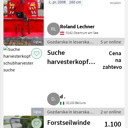
L. pr. 2008
160 cm
terjalen
Roland Lechner
5162 Obertrum am See
Gozdarska in lesarska
5 ur online
Oglas
mehanizacija /
Suche
Cena
Gozdarski vitli
na
harvesterkopf
zahtevo
schubharvester
suche
d .
32100 Belluno
Gozdarska in lesarska
2 ur online
Oglas
mehanizacija / Druga
Forstseilwinde
1.100
gozdarska in lesarska