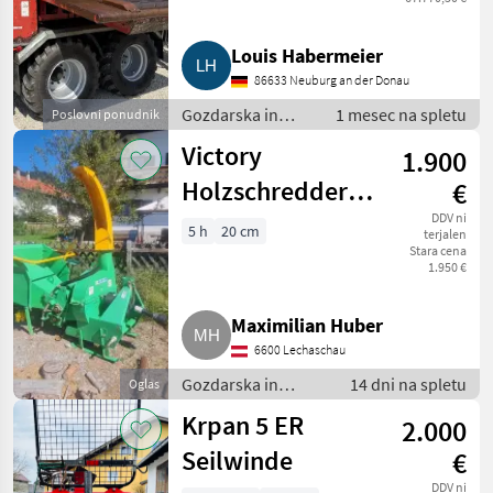
Max
Louis Habermeier
86633 Neuburg an der Donau
Gozdarska in
1 mesec na spletu
Poslovni ponudnik
lesarska
Victory
1.900
mehanizacija /
Okopalnik -
Holzschredder,
€
sekalnik
BX-72RS
DDV ni
5 h
20 cm
terjalen
Stara cena
Holzhäcksler
1.950 €
Maximilian Huber
6600 Lechaschau
Gozdarska in
14 dni na spletu
Oglas
lesarska
Krpan 5 ER
2.000
mehanizacija /
Okopalnik -
Seilwinde
€
sekalnik
DDV ni