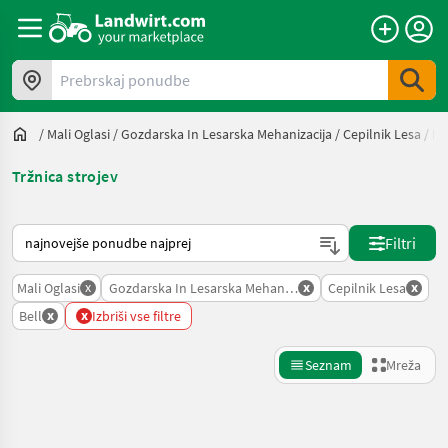
Prebrskaj ponudbe
/
Mali Oglasi
/
Gozdarska In Lesarska Mehanizacija
/
Cepilnik Lesa
/
Be
Tržnica strojev
Tako je razvrščeno na Landwirt.com
Filtri
x
x
x
Mali Oglasi
Gozdarska In Lesarska Mehanizacija
Cepilnik Lesa
x
x
Bell
Izbriši vse filtre
Seznam
Mreža