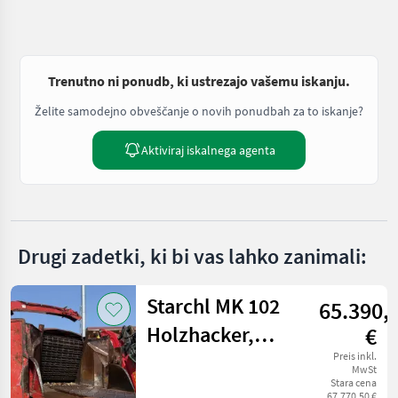
Trenutno ni ponudb, ki ustrezajo vašemu iskanju.
Želite samodejno obveščanje o novih ponudbah za to iskanje?
Aktiviraj iskalnega agenta
Drugi zadetki, ki bi vas lahko zanimali:
Starchl MK 102
65.390,
Holzhacker,
€
Holzhäcksler,
Preis inkl.
MwSt
Stara cena
kein Jenz, Mus,
67.770,50 €