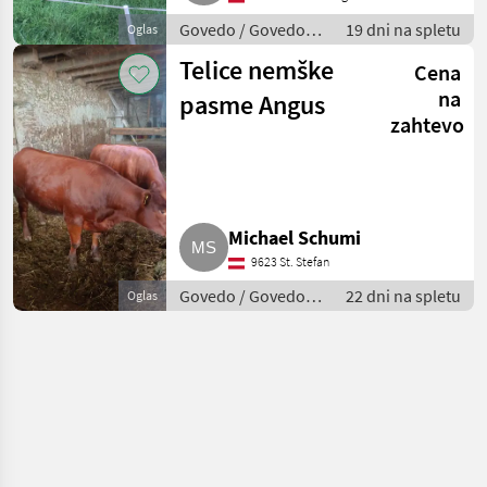
Govedo / Govedo
19 dni na spletu
Oglas
Angus
Telice nemške
Cena
na
pasme Angus
zahtevo
Michael Schumi
9623 St. Stefan
Govedo / Govedo
22 dni na spletu
Oglas
Angus