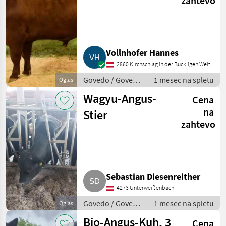
zahtevo
pasme Angus,
homozigotni
brez rogov
Vollnhofer Hannes
2860 Kirchschlag in der Buckligen Welt
Govedo / Govedo
1 mesec na spletu
Oglas
Angus
Wagyu-Angus-
Cena
na
Stier
zahtevo
Sebastian Diesenreither
4273 Unterweißenbach
Govedo / Govedo
1 mesec na spletu
Oglas
Angus
Bio-Angus-Kuh, 3
Cena