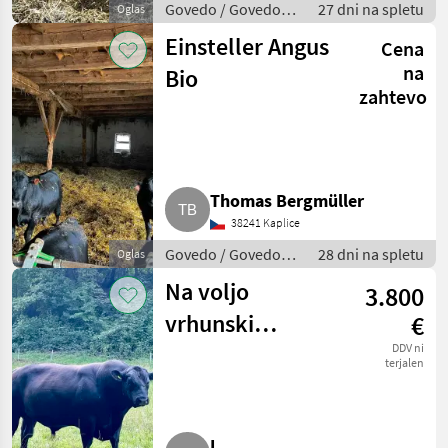
Govedo / Govedo
27 dni na spletu
Oglas
Angus
Einsteller Angus
Cena
na
Bio
zahtevo
Thomas Bergmüller
38241 Kaplice
Govedo / Govedo
28 dni na spletu
Oglas
Angus
Na voljo
3.800
vrhunski
€
ekološki
DDV ni
terjalen
plemenjak
pasme Aberdeen
L .