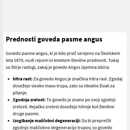
Prednosti goveda pasme angus
Govedo pasme angus, ki je bilo prvič vzrejeno na Škotskem
leta 1870, nudi rejcem in kmetom številne prednosti. Tukaj
so štirje razlogi, zakaj je govedo Angus izjemna izbira:
hitra rast:
Za govedo Angus je značilna hitra rast. Zgodaj
dosežejo visoko maso trupa, zato so idealne živali za
pitanje.
Zgodnja zrelost:
To govedo je znano po svoji zgodnji
zrelosti. Rejaško zrelost dosežejo hitreje kot številne
druge pasme.
Izogibanje maščobni degeneraciji:
Da bi preprečili
zgodnjo maščobno degeneracijo trupov, so govedo