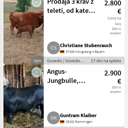
Prodaja 3 krav z
2.800
teleti, od katerih
€
sta 2 breja, ena
Cena na
kos
pa ima teleta
DDV ni
terjalen
Christiane Stubenrauch
97486 Königsberg in Bayern
Govedo / Govedo
17 dni na spletu
Oglas
Angus
Angus-
2.900
Jungbulle,
€
Bulle,
DDV ni
terjalen
Deckbulle, Rind
Guntram Klaiber
89192 Rammingen