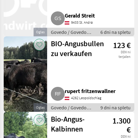
Gerald Streit
9433 St. Andrä
Govedo / Govedo
6 dni na spletu
Oglas
Angus
BIO-Angusbullen
123 €
zu verkaufen
DDV ni
terjalen
rupert fritzenwallner
4262 Leopoldschlag
Govedo / Govedo
9 dni na spletu
Oglas
Angus
Bio-Angus-
1.300
Kalbinnen
€
DDV ni