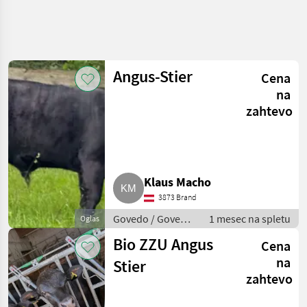
Angus-Stier
Cena
na
zahtevo
Klaus Macho
3873 Brand
Govedo / Govedo
1 mesec na spletu
Oglas
Angus
Bio ZZU Angus
Cena
na
Stier
zahtevo