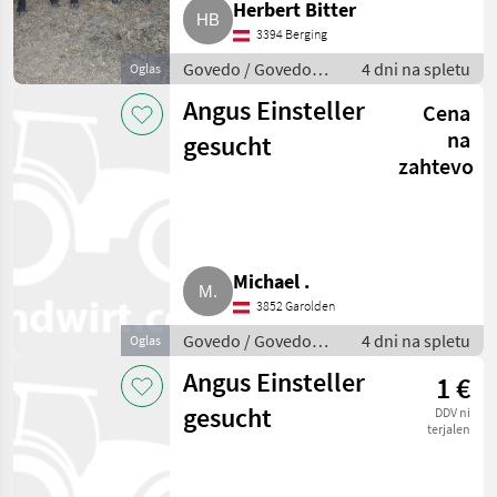
Marketplace
Herbert Bitter
trgovcev
oglasi
3394 Berging
Govedo / Govedo
4 dni na spletu
Oglas
Angus
Angus Einsteller
Cena
na
gesucht
zahtevo
Michael .
3852 Garolden
Govedo / Govedo
4 dni na spletu
Oglas
Angus
Angus Einsteller
1 €
gesucht
DDV ni
terjalen