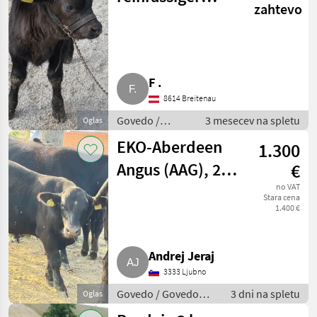
zahtevo
Aberdeen Angus
Stier
F .
8614 Breitenau
Govedo /
3 mesecev na spletu
Oglas
Govedo Angus
EKO-Aberdeen
1.300
Angus (AAG), 2
€
bikca, dvojčka, 7
no VAT
Stara cena
1.400 €
mesecev
Andrej Jeraj
3333 Ljubno
Govedo / Govedo
3 dni na spletu
Oglas
Angus