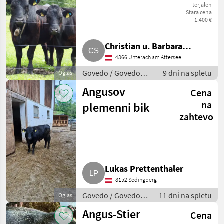
terjalen
Stara cena
1.400 €
Christian u. Barbara
4866 Unterach am Attersee
Schernthaner
Govedo / Govedo
9 dni na spletu
Oglas
Angus
Angusov
Cena
na
plemenni bik
zahtevo
Lukas Prettenthaler
8152 Södingberg
Govedo / Govedo
11 dni na spletu
Oglas
Angus
Angus-Stier
Cena