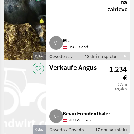
na
zahtevo
M .
3542 Jaidhof
Govedo /
13 dni na spletu
Oglas
R
Govedo Angus
Verkaufe Angus
1.234
€
DDV ni
terjalen
Kevin Freudenthaler
4261 Rainbach
Govedo / Govedo
17 dni na spletu
Oglas