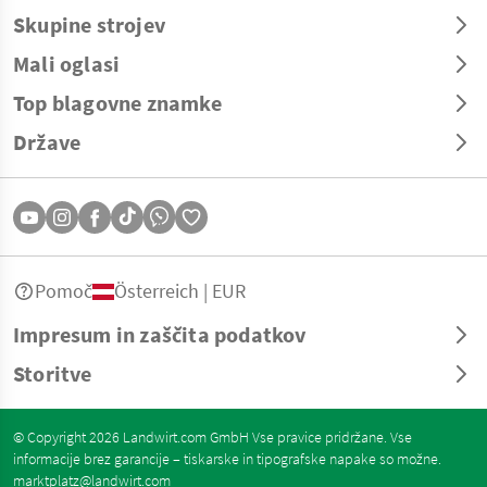
Skupine strojev
Mali oglasi
Top blagovne znamke
Države
Pomoč
Österreich | EUR
Impresum in zaščita podatkov
Storitve
© Copyright 2026 Landwirt.com GmbH Vse pravice pridržane. Vse
informacije brez garancije – tiskarske in tipografske napake so možne.
marktplatz@landwirt.com