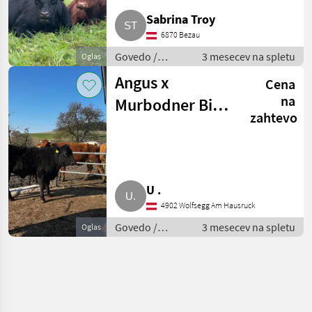
Sabrina Troy
6870 Bezau
Govedo /
3 mesecev na spletu
Oglas
Govedo Angus
Angus x
Cena
na
Murbodner Bio-
zahtevo
Kalbin
U .
4902 Wolfsegg Am Hausruck
Govedo /
3 mesecev na spletu
Oglas
Govedo Angus