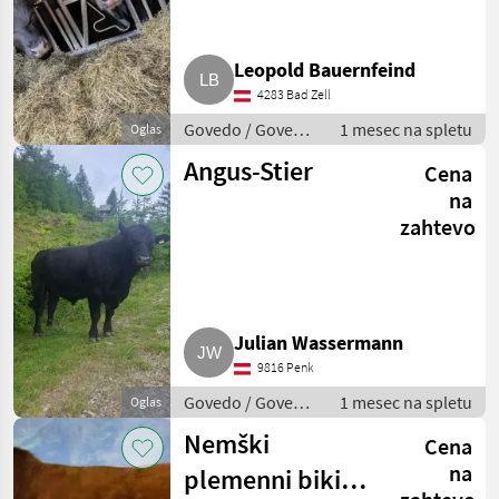
Leopold Bauernfeind
4283 Bad Zell
Govedo / Govedo
1 mesec na spletu
Oglas
Angus
Angus-Stier
Cena
na
zahtevo
Julian Wassermann
9816 Penk
Govedo / Govedo
1 mesec na spletu
Oglas
Angus
Nemški
Cena
na
plemenni biki