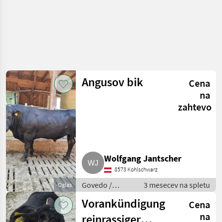
Angusov bik
Cena
na
zahtevo
Wolfgang Jantscher
8573 Kohlschwarz
Govedo /
3 mesecev na spletu
Oglas
Govedo Angus
Vorankündigung
Cena
na
reinrassiger