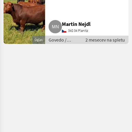
Martin Nejdl
340 34 Planitz
Govedo /
2 mesecev na spletu
Oglas
Govedo Angus