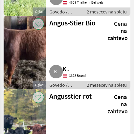
4609 Thalheim Bei Wels
Govedo /
2 mesecev na spletu
Oglas
Govedo Angus
Angus-Stier Bio
Cena
na
zahtevo
K .
3873 Brand
Govedo /
2 mesecev na spletu
Oglas
Govedo Angus
Angusstier rot
Cena
na
zahtevo