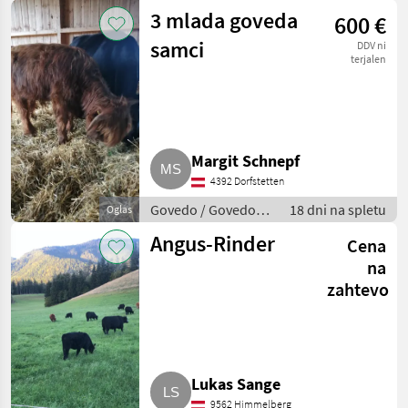
Angus
3 mlada goveda
600 €
samci
DDV ni
terjalen
Margit Schnepf
4392 Dorfstetten
Govedo / Govedo
18 dni na spletu
Oglas
Angus
Angus-Rinder
Cena
na
zahtevo
Lukas Sange
9562 Himmelberg