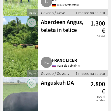
Angus
88682 Stefansfeld
Govedo / Govedo
1 mesec na spletu
Oglas
Angus
Aberdeen Angus,
1.300
teleta in telice
€
no VAT
FRANC LICER
5283 Slap ob Idrijci
Govedo / Govedo
1 mesec na spletu
Oglas
Angus
Anguskuh DA
2.800
€
DDV ni
terjalen