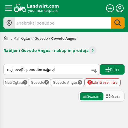
Prebrskaj ponudbe
/
Mali Oglasi
/
Govedo
/
Govedo Angus
Rabljeni Govedo Angus - nakup in prodaja
Tako je razvrščeno na Landwirt.com
Filtri
x
x
x
x
Mali Oglasi
Govedo
Govedo Angus
Izbriši vse filtre
Seznam
Mreža
Natančnejše