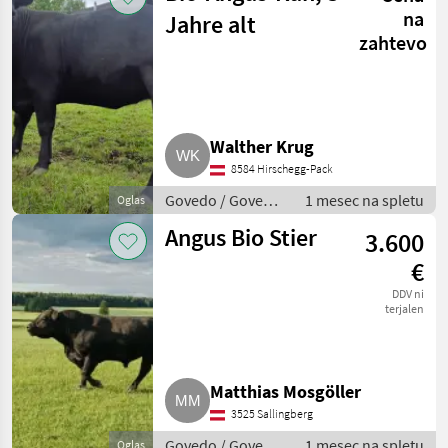
na
Jahre alt
zahtevo
Walther Krug
8584 Hirschegg-Pack
Govedo / Govedo
1 mesec na spletu
Oglas
Angus
Angus Bio Stier
3.600
€
DDV ni
terjalen
Matthias Mosgöller
3525 Sallingberg
Govedo / Govedo
1 mesec na spletu
Oglas