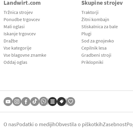
Landwirt.com
Skupine strojev
Tržnica strojev
Traktorji
Ponudbe trgovcev
Žitni kombajn
Mali oglasi
Stiskalnica za bale
Iskanje trgovcev
Plugi
Dražbe
Sod za gnojevko
Vse kategorije
Cepilnik lesa
Vse blagovne znamke
Gradbeni stroji
Oddaj oglas
Priklopniki
O nas
Podatki o medijih
Obvestila o piškotkih
Zasebnost
Po