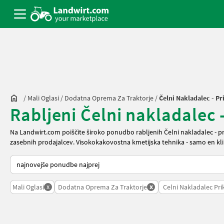
/
Mali Oglasi
/
Dodatna Oprema Za Traktorje
/
Čelni Nakladalec - P
Rabljeni Čelni nakladalec 
Na Landwirt.com poiščite široko ponudbo rabljenih Čelni nakladalec - p
zasebnih prodajalcev. Visokokakovostna kmetijska tehnika - samo en kli
Tako je razvrščeno na Landwirt.com
x
x
Mali Oglasi
Dodatna Oprema Za Traktorje
Celni Nakladalec Pri