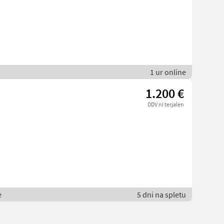
1 ur online
1.200 €
DDV ni terjalen
e
5 dni na spletu