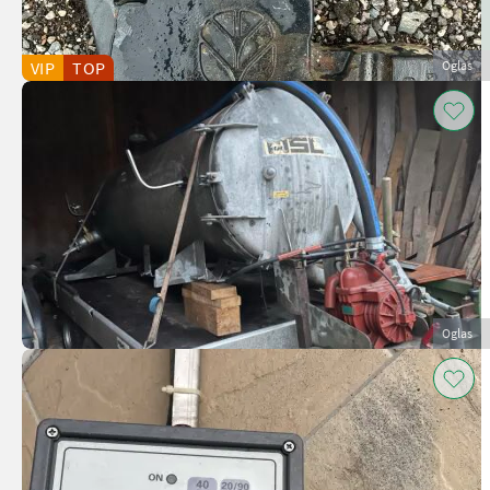
VIP
TOP
Oglas
Oglas