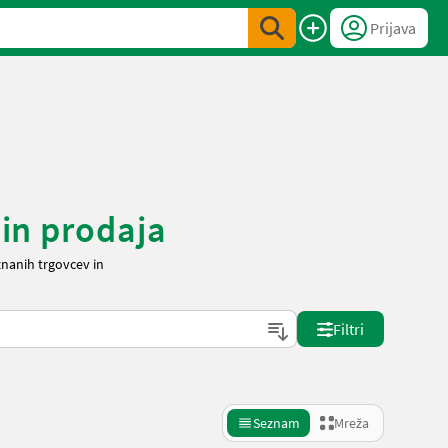
Prijava
 in prodaja
znanih trgovcev in
Filtri
Seznam
Mreža