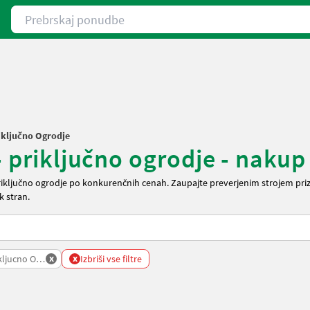
Prebrskaj ponudbe
riključno Ogrodje
- priključno ogrodje - nakup
riključno ogrodje po konkurenčnih cenah. Zaupajte preverjenim strojem pri
k stran.
x
x
kljucno Ogrodje
Izbriši vse filtre