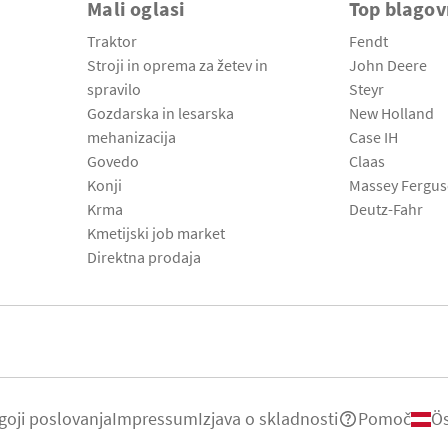
Mali oglasi
Top blago
Traktor
Fendt
Stroji in oprema za žetev in
John Deere
spravilo
Steyr
Gozdarska in lesarska
New Holland
mehanizacija
Case IH
Govedo
Claas
Konji
Massey Fergu
Krma
Deutz-Fahr
Kmetijski job market
Direktna prodaja
goji poslovanja
Impressum
Izjava o skladnosti
Pomoč
Ös