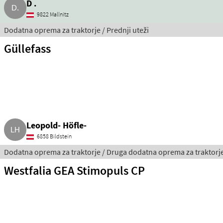
D .
9822 Mallnitz
Dodatna oprema za traktorje / Prednji uteži
Güllefass
Leopold- Höfle-
6858 Bildstein
Dodatna oprema za traktorje / Druga dodatna oprema za traktorj
Westfalia GEA Stimopuls CP