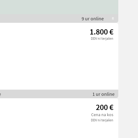
9 ur online
R
1.800 €
DDV ni terjalen
e
1 ur online
200 €
Cena na kos
DDV ni terjalen