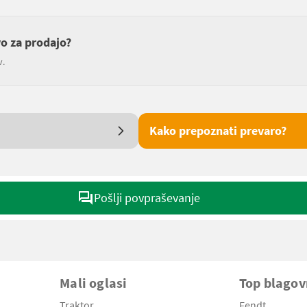
vo za prodajo?
v.
Kako prepoznati prevaro?
Pošlji povpraševanje
Mali oglasi
Top blago
Traktor
Fendt