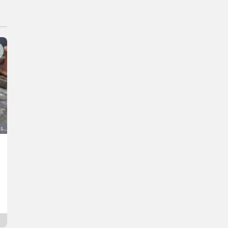
as
Stihl SR 400 Sprühgerät, Rückenspritze
150 €
DDV ni terjalen
Alexander
3123 Spodnja Avstrija
2 dni na spletu