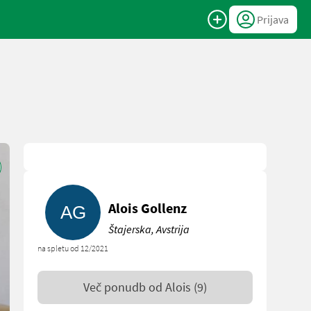
Prijava
Alois Gollenz
Štajerska, Avstrija
na spletu od 12/2021
Več ponudb od
Alois
(9)