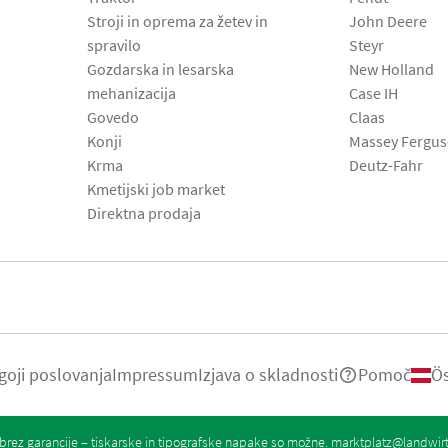
Stroji in oprema za žetev in
John Deere
spravilo
Steyr
Gozdarska in lesarska
New Holland
mehanizacija
Case IH
Govedo
Claas
Konji
Massey Fergu
Krma
Deutz-Fahr
Kmetijski job market
Direktna prodaja
goji poslovanja
Impressum
Izjava o skladnosti
Pomoč
Ös
rez garancije – tiskarske in tipografske napake so možne.
marktplatz@landwir