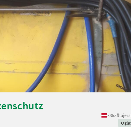
zenschutz
8355
Štajers
Ogla