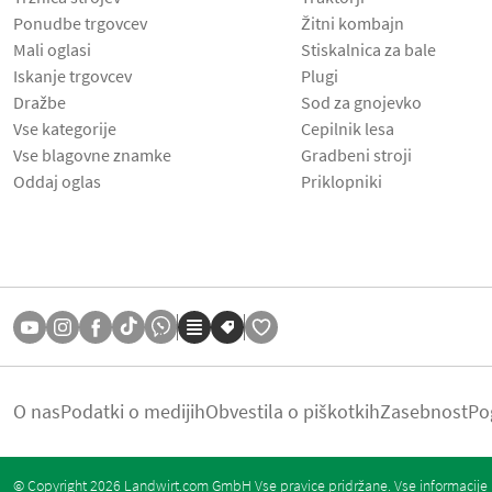
Ponudbe trgovcev
Žitni kombajn
Mali oglasi
Stiskalnica za bale
Iskanje trgovcev
Plugi
Dražbe
Sod za gnojevko
Vse kategorije
Cepilnik lesa
Vse blagovne znamke
Gradbeni stroji
Oddaj oglas
Priklopniki
O nas
Podatki o medijih
Obvestila o piškotkih
Zasebnost
Po
© Copyright 2026 Landwirt.com GmbH Vse pravice pridržane. Vse informacije b