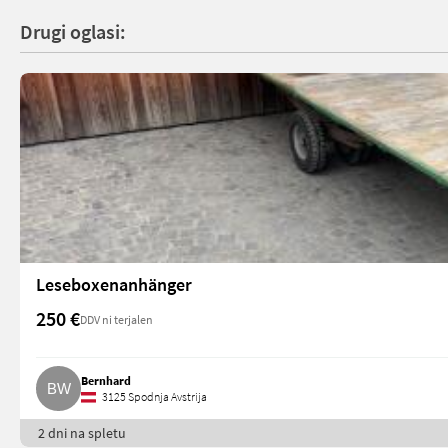
Drugi oglasi:
Leseboxenanhänger
250 €
DDV ni terjalen
Bernhard
3125 Spodnja Avstrija
2 dni na spletu