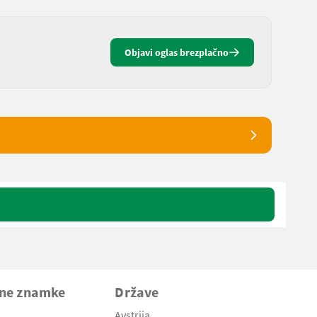
Objavi oglas brezplačno
vne znamke
Države
Avstrija