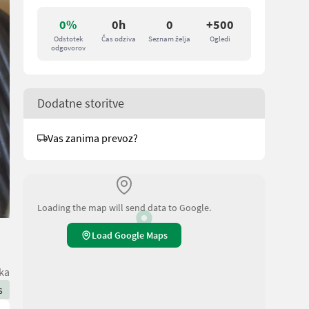
0%
0h
0
+500
Odstotek
Čas odziva
Seznam želja
Ogledi
odgovorov
Dodatne storitve
Vas zanima prevoz?
Loading the map will send data to Google.
Load Google Maps
ka
s