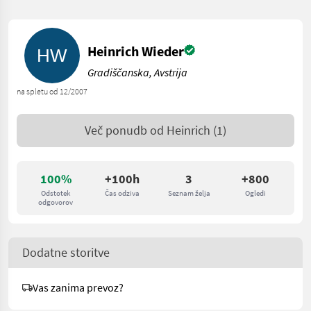
Heinrich Wieder
Gradiščanska, Avstrija
na spletu od 12/2007
Več ponudb od
Heinrich
(1)
100%
+100h
3
+800
Odstotek
Čas odziva
Seznam želja
Ogledi
odgovorov
Dodatne storitve
Vas zanima prevoz?