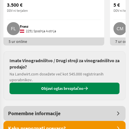
3.500 €
5 €
DDV ni terjalen
DDV ni terj
Franz
C
2251 Spodnja Avstrija
5 ur online
7 ur onl
Imate Vinogradništvo / Drugi stroji za vinogradništvo za
prodajo?
Na Landwirt.com dosežete več kot 545.000 registriranih
uporabnikov.
Objavi oglas brezplačno
Pomembne informacije
Kako prepoznati prevaro?