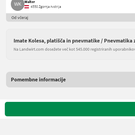
Walter
4550 Zgornja Avstrija
Od včeraj
Imate Kolesa, platišča in pnevmatike / Pnevmatika z
Na Landwirt.com dosežete več kot 545.000 registriranih uporabniko
Pomembne informacije