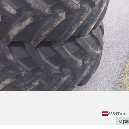
6654
Tirol
Ogla