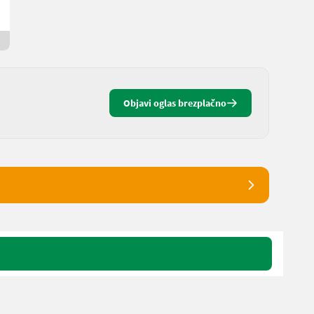
Sebastian
4594 Zgornja Avstrija
Od včeraj
Objavi oglas brezplačno