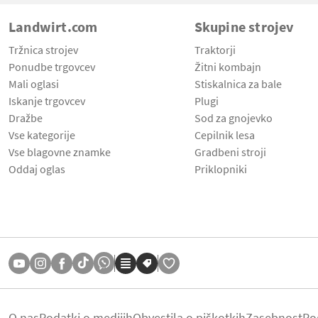
Landwirt.com
Skupine strojev
Tržnica strojev
Traktorji
Ponudbe trgovcev
Žitni kombajn
Mali oglasi
Stiskalnica za bale
Iskanje trgovcev
Plugi
Dražbe
Sod za gnojevko
Vse kategorije
Cepilnik lesa
Vse blagovne znamke
Gradbeni stroji
Oddaj oglas
Priklopniki
O nas
Podatki o medijih
Obvestila o piškotkih
Zasebnost
Po