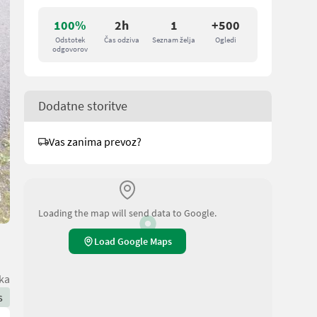
100%
2h
1
+500
Odstotek
Čas odziva
Seznam želja
Ogledi
odgovorov
Dodatne storitve
Vas zanima prevoz?
Loading the map will send data to Google.
Load Google Maps
ska
s