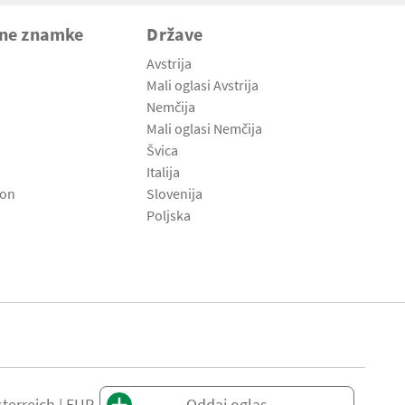
vne znamke
Države
Avstrija
Mali oglasi Avstrija
Nemčija
Mali oglasi Nemčija
Švica
Italija
son
Slovenija
Poljska
terreich | EUR
Oddaj oglas