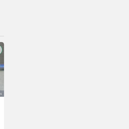
as
Trelleborg 650/65R38 TM800
120 €
DDV ni terjalen