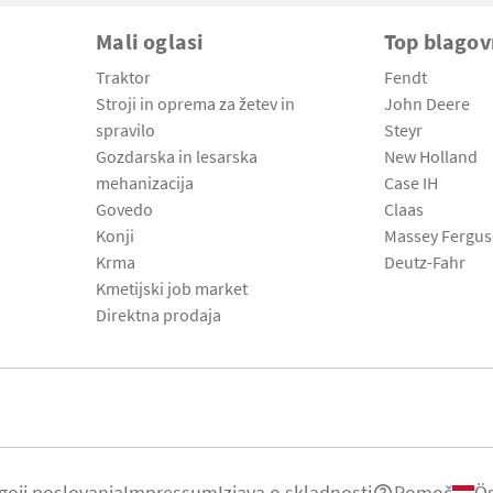
Mali oglasi
Top blago
Traktor
Fendt
Stroji in oprema za žetev in
John Deere
spravilo
Steyr
Gozdarska in lesarska
New Holland
mehanizacija
Case IH
Govedo
Claas
Konji
Massey Fergu
Krma
Deutz-Fahr
Kmetijski job market
Direktna prodaja
goji poslovanja
Impressum
Izjava o skladnosti
Pomoč
Ös