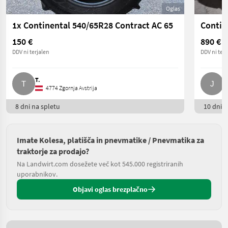
Oglas
1x Continental 540/65R28 Contract AC 65
Contin
150 €
890 €
DDV ni terjalen
DDV ni terj
T.
J
4774 Zgornja Avstrija
8 dni na spletu
10 dni n
Imate Kolesa, platišča in pnevmatike / Pnevmatika za
traktorje za prodajo?
Na Landwirt.com dosežete več kot 545.000 registriranih
uporabnikov.
Objavi oglas brezplačno