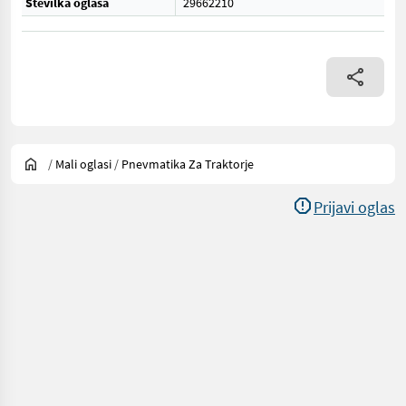
Številka oglasa
29662210
/
Mali oglasi
/
Pnevmatika Za Traktorje
Prijavi oglas