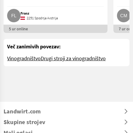
Franz
C
2251 Spodnja Avstrija
5 ur online
7 ur onl
Več zanimivih povezav:
Vinogradništvo
Drugi stroji za vinogradništvo
Landwirt.com
Skupine strojev
Mali oglasi