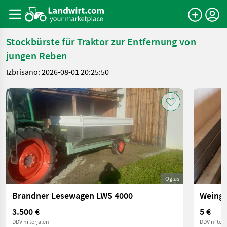
Stockbürste für Traktor zur Entfernung von
jungen Reben
Izbrisano: 2026-08-01 20:25:50
Oglas
Brandner Lesewagen LWS 4000
Weinga
3.500 €
5 €
DDV ni terjalen
DDV ni terj