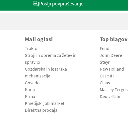
Pošlji povpraševanje
Mali oglasi
Top blago
Traktor
Fendt
Stroji in oprema za žetev in
John Deere
spravilo
Steyr
Gozdarska in lesarska
New Holland
mehanizacija
Case IH
Govedo
Claas
Konji
Massey Fergu
Krma
Deutz-Fahr
Kmetijski job market
Direktna prodaja