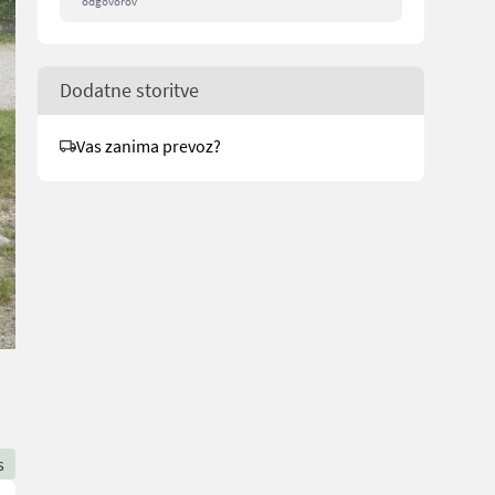
odgovorov
Dodatne storitve
Vas zanima prevoz?
s