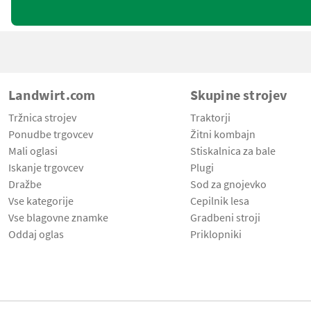
Landwirt.com
Skupine strojev
Tržnica strojev
Traktorji
Ponudbe trgovcev
Žitni kombajn
Mali oglasi
Stiskalnica za bale
Iskanje trgovcev
Plugi
Dražbe
Sod za gnojevko
Vse kategorije
Cepilnik lesa
Vse blagovne znamke
Gradbeni stroji
Oddaj oglas
Priklopniki