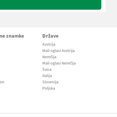
vne znamke
Države
Avstrija
Mali oglasi Avstrija
Nemčija
Mali oglasi Nemčija
Švica
Italija
son
Slovenija
Poljska