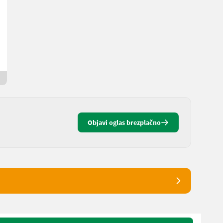
Mercedes-Benz Sprinter
17.500 €
DDV ni terjalen
Laura
7092
4 ur online
Objavi oglas brezplačno