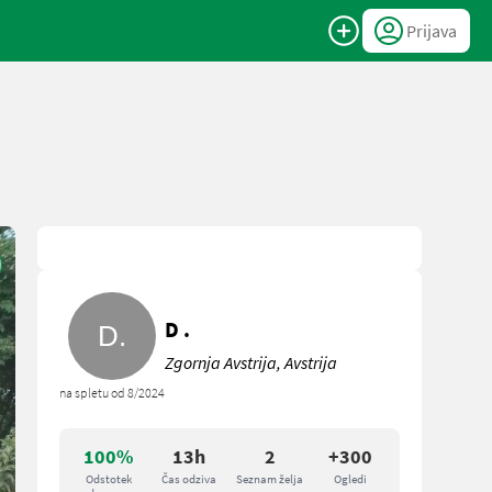
Prijava
D .
Zgornja Avstrija, Avstrija
na spletu od 8/2024
100%
13h
2
+300
Odstotek
Čas odziva
Seznam želja
Ogledi