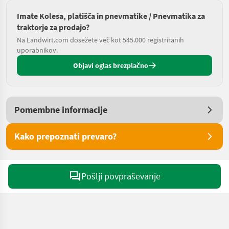
Imate Kolesa, platišča in pnevmatike / Pnevmatika za
traktorje za prodajo?
Na Landwirt.com dosežete več kot 545.000 registriranih
uporabnikov.
Objavi oglas brezplačno
Pomembne informacije
Kako prepoznati prevaro?
Pošlji povpraševanje