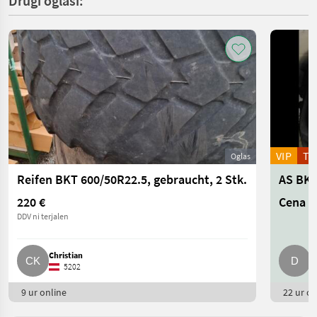
Drugi oglasi:
VIP
T
Oglas
Reifen BKT 600/50R22.5, gebraucht, 2 Stk.
220 €
Cena n
DDV ni terjalen
Christian
D
5202
9 ur online
22 ur on