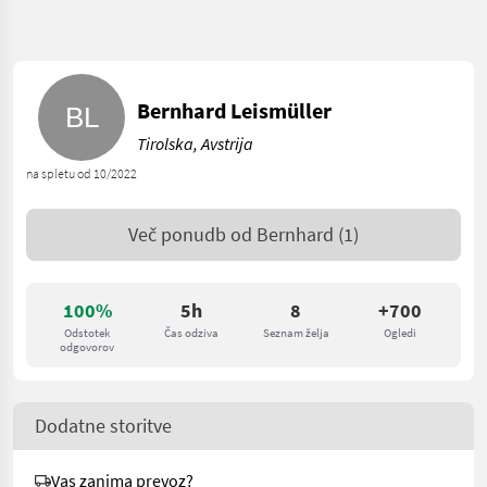
Bernhard Leismüller
Tirolska, Avstrija
na spletu od 10/2022
Več ponudb od
Bernhard
(1)
100%
5h
8
+700
Odstotek
Čas odziva
Seznam želja
Ogledi
odgovorov
Dodatne storitve
Vas zanima prevoz?