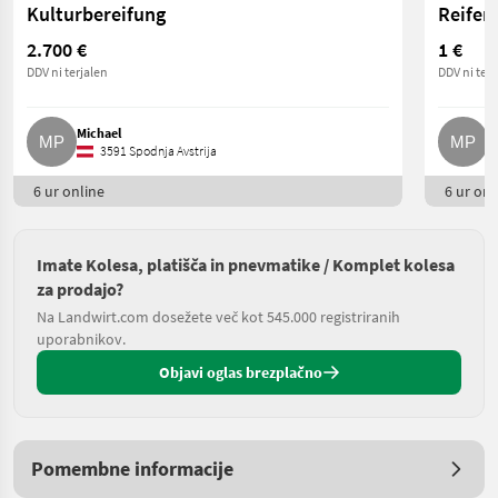
Kulturbereifung
Reifen
2.700 €
1 €
DDV ni terjalen
DDV ni terj
Michael
M
3591 Spodnja Avstrija
6 ur online
6 ur onl
Imate Kolesa, platišča in pnevmatike / Komplet kolesa
za prodajo?
Na Landwirt.com dosežete več kot 545.000 registriranih
uporabnikov.
Objavi oglas brezplačno
Pomembne informacije