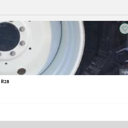
Ogl
 R28