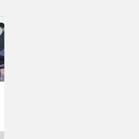
as
Kulturbereifung
2.700 €
DDV ni terjalen
Michael
3591 Spodnja Avstrija
Od včeraj