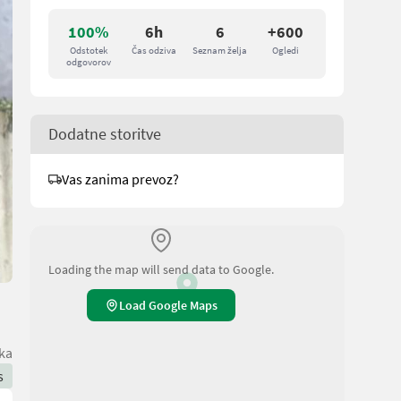
100%
6h
6
+600
Odstotek
Čas odziva
Seznam želja
Ogledi
odgovorov
Dodatne storitve
Vas zanima prevoz?
Loading the map will send data to Google.
Load Google Maps
ka
s