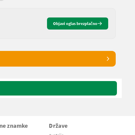
Objavi oglas brezplačno
vne znamke
Države