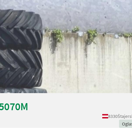
 5070M
8330
Štajers
Ogla