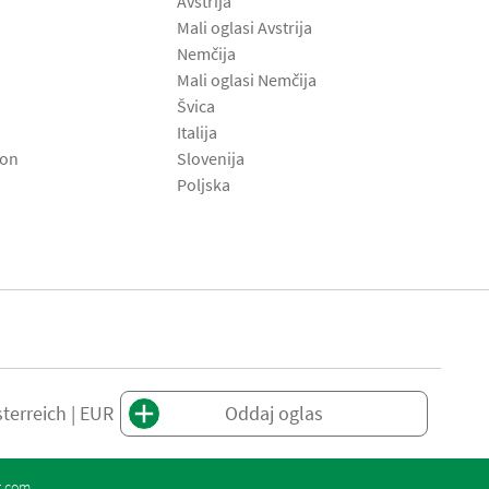
Avstrija
Mali oglasi Avstrija
Nemčija
Mali oglasi Nemčija
Švica
Italija
son
Slovenija
Poljska
terreich | EUR
Oddaj oglas
t.com