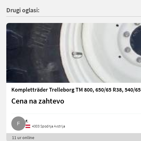
Drugi oglasi:
Kompletträder Trelleborg TM 800, 650/65 R38, 540/65
Cena na zahtevo
F.
4303 Spodnja Avstrija
11 ur online