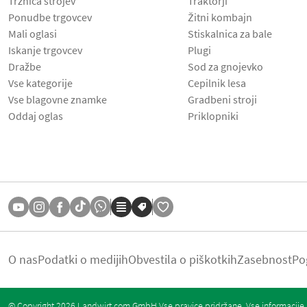
Tržnica strojev
Traktorji
Ponudbe trgovcev
Žitni kombajn
Mali oglasi
Stiskalnica za bale
Iskanje trgovcev
Plugi
Dražbe
Sod za gnojevko
Vse kategorije
Cepilnik lesa
Vse blagovne znamke
Gradbeni stroji
Oddaj oglas
Priklopniki
O nas
Podatki o medijih
Obvestila o piškotkih
Zasebnost
Po
© Copyright 2026 Landwirt.com GmbH Vse pravice pridržane. Vse informacije b