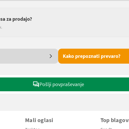
esa za prodajo?
v.
Kako prepoznati prevaro?
Pošlji povpraševanje
Mali oglasi
Top blago