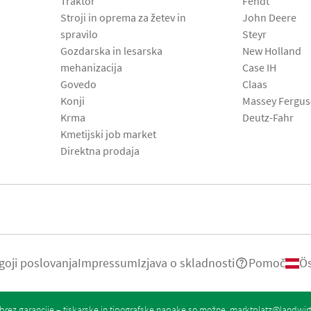
Traktor
Fendt
Stroji in oprema za žetev in
John Deere
spravilo
Steyr
Gozdarska in lesarska
New Holland
mehanizacija
Case IH
Govedo
Claas
Konji
Massey Fergu
Krma
Deutz-Fahr
Kmetijski job market
Direktna prodaja
goji poslovanja
Impressum
Izjava o skladnosti
Pomoč
Ös
rez garancije – tiskarske in tipografske napake so možne.
marktplatz@landwir