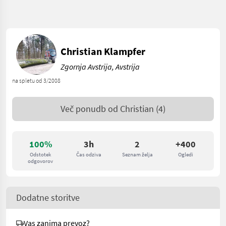
Christian Klampfer
Zgornja Avstrija, Avstrija
na spletu od 3/2008
Več ponudb od
Christian
(4)
100%
3h
2
+400
Odstotek
Čas odziva
Seznam želja
Ogledi
odgovorov
Dodatne storitve
Vas zanima prevoz?