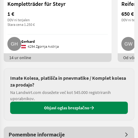
Kompletträder für Steyr
Reifen
1 €
650 €
DDV ni terjalen
DDV ni terj
Stara cena 1.250 €
Gerhard
G
4294 Zgornja Avstrija
14 ur online
Od včera
Imate Kolesa, platišča in pnevmatike / Komplet kolesa
za prodajo?
Na Landwirt.com dosežete več kot 545.000 registriranih
uporabnikov.
Objavi oglas brezplačno
Pomembne informacije