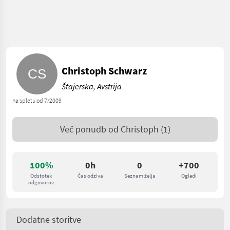
Christoph Schwarz
Štajerska, Avstrija
na spletu od 7/2009
Več ponudb od
Christoph
(1)
100%
0h
0
+700
Odstotek
Čas odziva
Seznam želja
Ogledi
odgovorov
Dodatne storitve