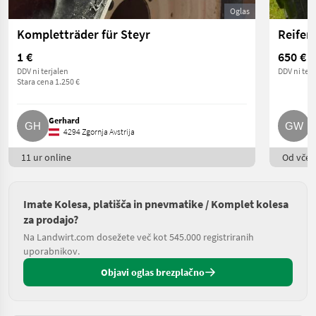
Oglas
Kompletträder für Steyr
Reifen
1 €
650 €
DDV ni terjalen
DDV ni terj
Stara cena 1.250 €
Gerhard
G
4294 Zgornja Avstrija
11 ur online
Od včera
Imate Kolesa, platišča in pnevmatike / Komplet kolesa
za prodajo?
Na Landwirt.com dosežete več kot 545.000 registriranih
uporabnikov.
Objavi oglas brezplačno