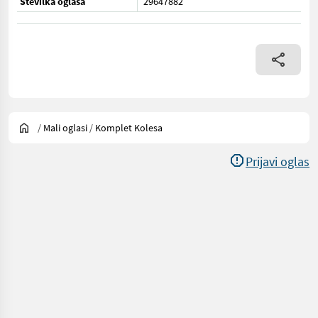
Številka oglasa
29647882
/
Mali oglasi
/
Komplet Kolesa
Prijavi oglas